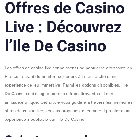
Offres de Casino
Live : Découvrez
l’Ile De Casino
Les offres de casino live connaissent une popularité croissante en
France, attirant de nombreux joueurs à la recherche d’une
expérience de jeu immersive. Parmi les options disponibles, l’Ile
De Casino se distingue par ses offres attrayantes et son
ambiance unique. Cet article vous guidera à travers les meilleures
offres de casino live, les jeux proposés, et comment profiter d’une
expérience inoubliable sur l’Ile De Casino.