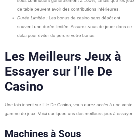
sous contribuent généralement à 100%, tandis que les jeux
de table peuvent avoir des contributions inférieures.
Durée Limitée :
Les bonus de casino sans dépôt ont
souvent une durée limitée. Assurez-vous de jouer dans ce
délai pour éviter de perdre votre bonus.
Les Meilleurs Jeux à
Essayer sur l’Ile De
Casino
Une fois inscrit sur l’Ile De Casino, vous aurez accès à une vaste
gamme de jeux. Voici quelques-uns des meilleurs jeux à essayer :
Machines à Sous