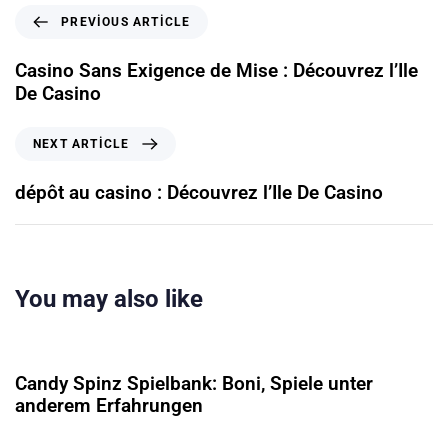
PREVIOUS ARTICLE
Casino Sans Exigence de Mise : Découvrez l’Ile
De Casino
NEXT ARTICLE
dépôt au casino : Découvrez l’Ile De Casino
You may also like
5 ay ago
Uncategorized
Candy Spinz Spielbank: Boni, Spiele unter
anderem Erfahrungen
5 ay ago
Uncategorized