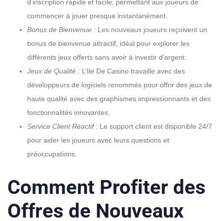
d’inscription rapide et facile, permettant aux joueurs de
commencer à jouer presque instantanément.
Bonus de Bienvenue :
Les nouveaux joueurs reçoivent un
bonus de bienvenue attractif, idéal pour explorer les
différents jeux offerts sans avoir à investir d’argent.
Jeux de Qualité :
L’Ile De Casino travaille avec des
développeurs de logiciels renommés pour offrir des jeux de
haute qualité avec des graphismes impressionnants et des
fonctionnalités innovantes.
Service Client Réactif :
Le support client est disponible 24/7
pour aider les joueurs avec leurs questions et
préoccupations.
Comment Profiter des
Offres de Nouveaux