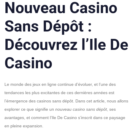
Nouveau Casino
Sans Dépôt :
Découvrez l’Ile De
Casino
Le monde des jeux en ligne continue d’évoluer, et l’une des
tendances les plus excitantes de ces dernières années est
l’émergence des casinos sans dépôt. Dans cet article, nous allons
explorer ce que signifie un
nouveau casino sans dépôt
, ses
avantages, et comment l’Ile De Casino s’inscrit dans ce paysage
en pleine expansion.