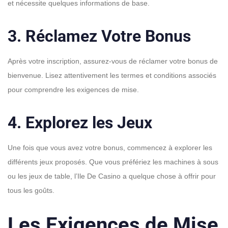
et nécessite quelques informations de base.
3. Réclamez Votre Bonus
Après votre inscription, assurez-vous de réclamer votre bonus de
bienvenue. Lisez attentivement les termes et conditions associés
pour comprendre les exigences de mise.
4. Explorez les Jeux
Une fois que vous avez votre bonus, commencez à explorer les
différents jeux proposés. Que vous préfériez les machines à sous
ou les jeux de table, l’Ile De Casino a quelque chose à offrir pour
tous les goûts.
Les Exigences de Mise