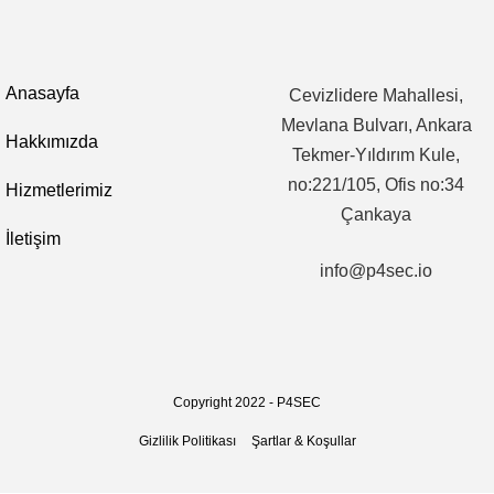
Anasayfa
Cevizlidere Mahallesi,
Mevlana Bulvarı, Ankara
Hakkımızda
Tekmer-Yıldırım Kule,
no:221/105, Ofis no:34
Hizmetlerimiz
Çankaya
İletişim
info@p4sec.io
Copyright 2022 - P4SEC
Gizlilik Politikası
Şartlar & Koşullar