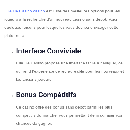
L’
Ile De Casino casino
est l’une des meilleures options pour les
joueurs à la recherche d’un nouveau casino sans dépôt. Voici
quelques raisons pour lesquelles vous devriez envisager cette
plateforme :
Interface Conviviale
L’Ile De Casino propose une interface facile à naviguer, ce
qui rend l’expérience de jeu agréable pour les nouveaux et
les anciens joueurs.
Bonus Compétitifs
Ce casino offre des bonus sans dépôt parmi les plus
compétitifs du marché, vous permettant de maximiser vos
chances de gagner.