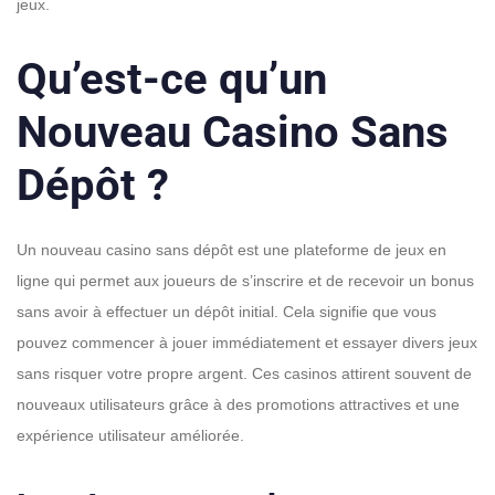
jeux.
Qu’est-ce qu’un
Nouveau Casino Sans
Dépôt ?
Un nouveau casino sans dépôt est une plateforme de jeux en
ligne qui permet aux joueurs de s’inscrire et de recevoir un bonus
sans avoir à effectuer un dépôt initial. Cela signifie que vous
pouvez commencer à jouer immédiatement et essayer divers jeux
sans risquer votre propre argent. Ces casinos attirent souvent de
nouveaux utilisateurs grâce à des promotions attractives et une
expérience utilisateur améliorée.