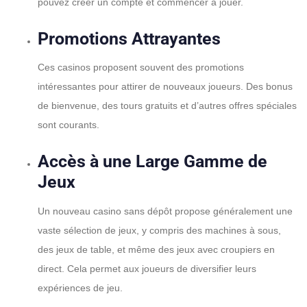
pouvez créer un compte et commencer à jouer.
Promotions Attrayantes
Ces casinos proposent souvent des promotions
intéressantes pour attirer de nouveaux joueurs. Des bonus
de bienvenue, des tours gratuits et d’autres offres spéciales
sont courants.
Accès à une Large Gamme de
Jeux
Un nouveau casino sans dépôt propose généralement une
vaste sélection de jeux, y compris des machines à sous,
des jeux de table, et même des jeux avec croupiers en
direct. Cela permet aux joueurs de diversifier leurs
expériences de jeu.