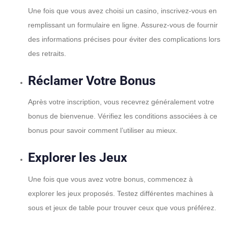
Une fois que vous avez choisi un casino, inscrivez-vous en
remplissant un formulaire en ligne. Assurez-vous de fournir
des informations précises pour éviter des complications lors
des retraits.
Réclamer Votre Bonus
Après votre inscription, vous recevrez généralement votre
bonus de bienvenue. Vérifiez les conditions associées à ce
bonus pour savoir comment l’utiliser au mieux.
Explorer les Jeux
Une fois que vous avez votre bonus, commencez à
explorer les jeux proposés. Testez différentes machines à
sous et jeux de table pour trouver ceux que vous préférez.