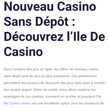
Nouveau Casino
Sans Dépôt :
Découvrez l’Ile De
Casino
Dans l’univers des jeux en ligne, les offres de nouveau casino
sans dépôt sont de plus en plus populaires. Ces plateformes
permettent aux joueurs de découvrir des jeux sans avoir à investir
leur propre argent. Dans cet article, nous allons explorer les
avantages de ces casinos, comment en profiter et pourquoi l’
Ile
De Casino casino
est une excellente option pour les amateurs de