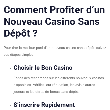
Comment Profiter d’un
Nouveau Casino Sans
Dépôt ?
Pour tirer le meilleur parti d’un nouveau casino sans dépôt, suivez
ces étapes simples :
Choisir le Bon Casino
Faites des recherches sur les différents nouveaux casinos
disponibles. Vérifiez leur réputation, les avis d’autres
joueurs et les offres de bonus sans dépôt.
S’inscrire Rapidement