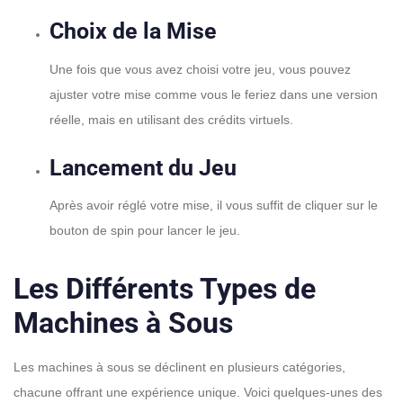
Choix de la Mise
Une fois que vous avez choisi votre jeu, vous pouvez
ajuster votre mise comme vous le feriez dans une version
réelle, mais en utilisant des crédits virtuels.
Lancement du Jeu
Après avoir réglé votre mise, il vous suffit de cliquer sur le
bouton de spin pour lancer le jeu.
Les Différents Types de
Machines à Sous
Les machines à sous se déclinent en plusieurs catégories,
chacune offrant une expérience unique. Voici quelques-unes des