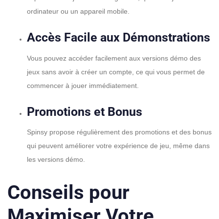
ordinateur ou un appareil mobile.
Accès Facile aux Démonstrations
Vous pouvez accéder facilement aux versions démo des
jeux sans avoir à créer un compte, ce qui vous permet de
commencer à jouer immédiatement.
Promotions et Bonus
Spinsy propose régulièrement des promotions et des bonus
qui peuvent améliorer votre expérience de jeu, même dans
les versions démo.
Conseils pour
Maximiser Votre