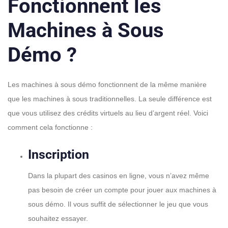
Fonctionnent les
Machines à Sous
Démo ?
Les machines à sous démo fonctionnent de la même manière
que les machines à sous traditionnelles. La seule différence est
que vous utilisez des crédits virtuels au lieu d’argent réel. Voici
comment cela fonctionne :
Inscription
Dans la plupart des casinos en ligne, vous n’avez même
pas besoin de créer un compte pour jouer aux machines à
sous démo. Il vous suffit de sélectionner le jeu que vous
souhaitez essayer.