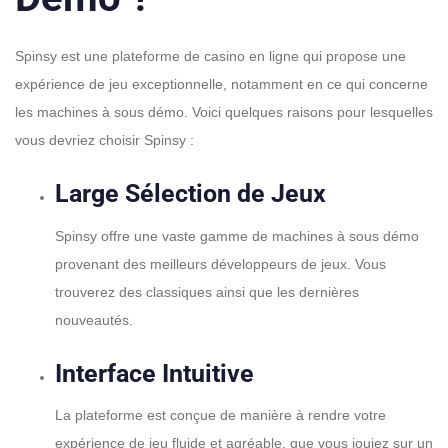
Spinsy est une plateforme de casino en ligne qui propose une
expérience de jeu exceptionnelle, notamment en ce qui concerne
les machines à sous démo. Voici quelques raisons pour lesquelles
vous devriez choisir Spinsy :
Large Sélection de Jeux
Spinsy offre une vaste gamme de machines à sous démo
provenant des meilleurs développeurs de jeux. Vous
trouverez des classiques ainsi que les dernières
nouveautés.
Interface Intuitive
La plateforme est conçue de manière à rendre votre
expérience de jeu fluide et agréable, que vous jouiez sur un