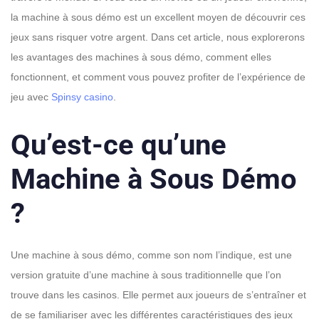
la machine à sous démo est un excellent moyen de découvrir ces
jeux sans risquer votre argent. Dans cet article, nous explorerons
les avantages des machines à sous démo, comment elles
fonctionnent, et comment vous pouvez profiter de l’expérience de
jeu avec
Spinsy casino
.
Qu’est-ce qu’une
Machine à Sous Démo
?
Une machine à sous démo, comme son nom l’indique, est une
version gratuite d’une machine à sous traditionnelle que l’on
trouve dans les casinos. Elle permet aux joueurs de s’entraîner et
de se familiariser avec les différentes caractéristiques des jeux