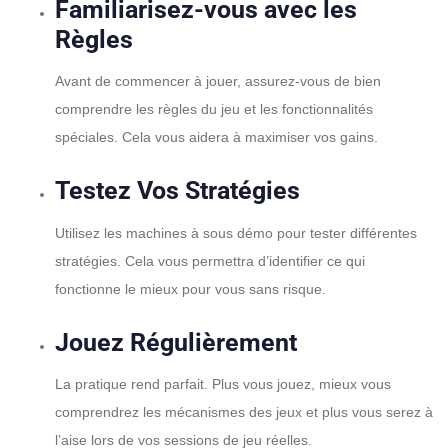
Familiarisez-vous avec les
Règles
Avant de commencer à jouer, assurez-vous de bien
comprendre les règles du jeu et les fonctionnalités
spéciales. Cela vous aidera à maximiser vos gains.
Testez Vos Stratégies
Utilisez les machines à sous démo pour tester différentes
stratégies. Cela vous permettra d’identifier ce qui
fonctionne le mieux pour vous sans risque.
Jouez Régulièrement
La pratique rend parfait. Plus vous jouez, mieux vous
comprendrez les mécanismes des jeux et plus vous serez à
l’aise lors de vos sessions de jeu réelles.