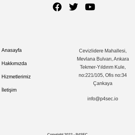
Anasayfa
Cevizlidere Mahallesi,
Mevlana Bulvarı, Ankara
Hakkımızda
Tekmer-Yıldırım Kule,
no:221/105, Ofis no:34
Hizmetlerimiz
Çankaya
İletişim
info@p4sec.io
Copyright 2022 - P4SEC