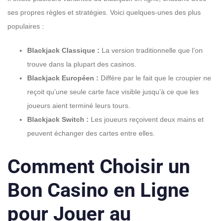
ses propres règles et stratégies. Voici quelques-unes des plus
populaires :
Blackjack Classique :
La version traditionnelle que l’on
trouve dans la plupart des casinos.
Blackjack Européen :
Diffère par le fait que le croupier ne
reçoit qu’une seule carte face visible jusqu’à ce que les
joueurs aient terminé leurs tours.
Blackjack Switch :
Les joueurs reçoivent deux mains et
peuvent échanger des cartes entre elles.
Comment Choisir un
Bon Casino en Ligne
pour Jouer au