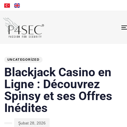
PUBLISHED
Author
Published
IN:
on:
UNCATEGORIZED
Blackjack Casino en
Ligne : Découvrez
Spinsy et ses Offres
Inédites
Şubat 28, 2026