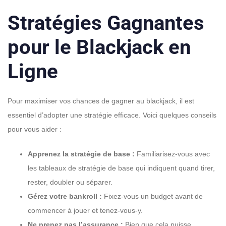
Stratégies Gagnantes
pour le Blackjack en
Ligne
Pour maximiser vos chances de gagner au blackjack, il est
essentiel d’adopter une stratégie efficace. Voici quelques conseils
pour vous aider :
Apprenez la stratégie de base :
Familiarisez-vous avec
les tableaux de stratégie de base qui indiquent quand tirer,
rester, doubler ou séparer.
Gérez votre bankroll :
Fixez-vous un budget avant de
commencer à jouer et tenez-vous-y.
Ne prenez pas l’assurance :
Bien que cela puisse