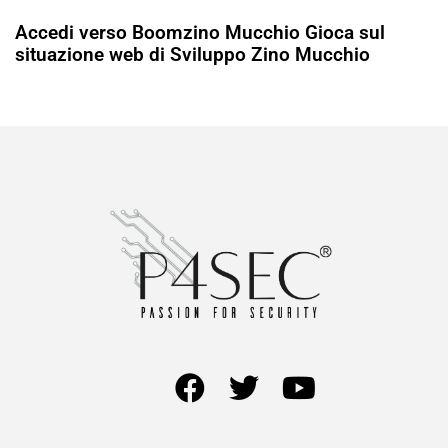
Accedi verso Boomzino Mucchio Gioca sul
situazione web di Sviluppo Zino Mucchio