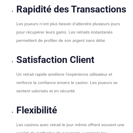
Rapidité des Transactions
Les joueurs n’ont plus besoin d’attendre plusieurs jours
pour récupérer leurs gains. Les retraits instantanés
permettent de profiter de son argent sans délai.
Satisfaction Client
Un retrait rapide améliore l’expérience utilisateur et
renforce la confiance envers le casino. Les joueurs se
sentent valorisés et en sécurité.
Flexibilité
Les casinos avec retrait le jour même offrent souvent une
variété de méthodes de paiement, y compris les