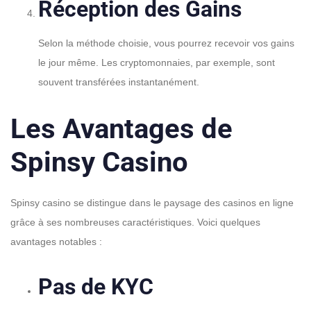
Réception des Gains
Selon la méthode choisie, vous pourrez recevoir vos gains
le jour même. Les cryptomonnaies, par exemple, sont
souvent transférées instantanément.
Les Avantages de
Spinsy Casino
Spinsy casino se distingue dans le paysage des casinos en ligne
grâce à ses nombreuses caractéristiques. Voici quelques
avantages notables :
Pas de KYC