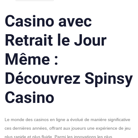
Casino avec
Retrait le Jour
Même :
Découvrez Spinsy
Casino
Le monde des casinos en ligne a évolué de manière significative
ces dernières années, offrant aux joueurs une expérience de jeu
plus rapide et plus fluide. Parmi les innovations les plus