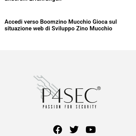
5 ay ago
Uncategorized
Accedi verso Boomzino Mucchio Gioca sul
situazione web di Sviluppo Zino Mucchio