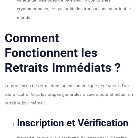
cryptomonnaies, ce qui facilite les transactions pour tout le
monde.
Comment
Fonctionnent les
Retraits Immédiats ?
Le processus de retrait dans un casino en ligne peut varier d’un
site à l’autre. Voici les étapes générales à suivre pour effectuer un
retrait le jour même :
Inscription et Vérification
Inscrivez-vous sur la plateforme de votre choix. Certains