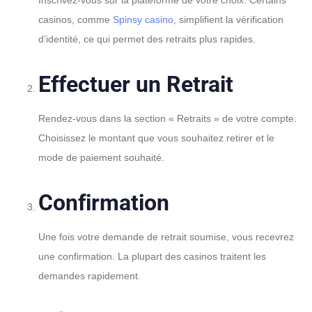
casinos, comme
Spinsy casino
, simplifient la vérification
d’identité, ce qui permet des retraits plus rapides.
Effectuer un Retrait
Rendez-vous dans la section « Retraits » de votre compte.
Choisissez le montant que vous souhaitez retirer et le
mode de paiement souhaité.
Confirmation
Une fois votre demande de retrait soumise, vous recevrez
une confirmation. La plupart des casinos traitent les
demandes rapidement.