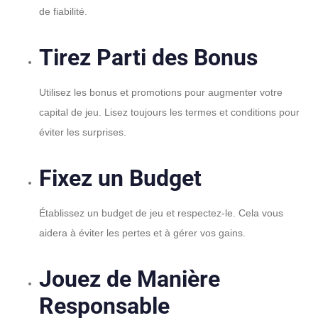
de fiabilité.
Tirez Parti des Bonus
Utilisez les bonus et promotions pour augmenter votre
capital de jeu. Lisez toujours les termes et conditions pour
éviter les surprises.
Fixez un Budget
Établissez un budget de jeu et respectez-le. Cela vous
aidera à éviter les pertes et à gérer vos gains.
Jouez de Manière
Responsable