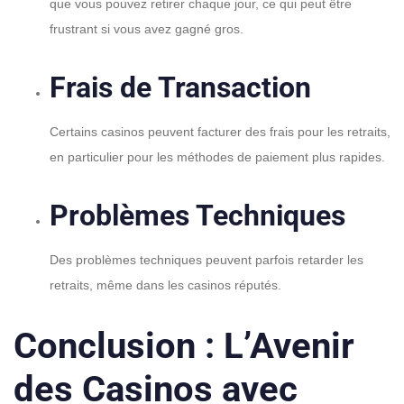
que vous pouvez retirer chaque jour, ce qui peut être
frustrant si vous avez gagné gros.
Frais de Transaction
Certains casinos peuvent facturer des frais pour les retraits,
en particulier pour les méthodes de paiement plus rapides.
Problèmes Techniques
Des problèmes techniques peuvent parfois retarder les
retraits, même dans les casinos réputés.
Conclusion : L’Avenir
des Casinos avec