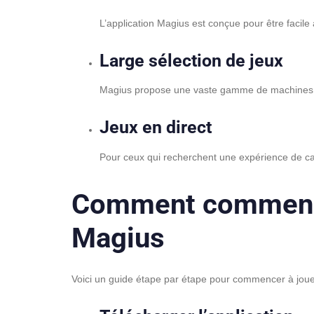
L’application Magius est conçue pour être facil
Large sélection de jeux
Magius propose une vaste gamme de machines à 
Jeux en direct
Pour ceux qui recherchent une expérience de ca
Comment commencer
Magius
Voici un guide étape par étape pour commencer à joue