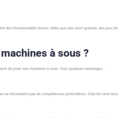
des fonctionnalités bonus, telles que des tours gratuits, des jeux bo
 machines à sous ?
sissent de jouer aux machines à sous. Voici quelques avantages :
t ne nécessitent pas de compétences particulières. Cela les rend acce