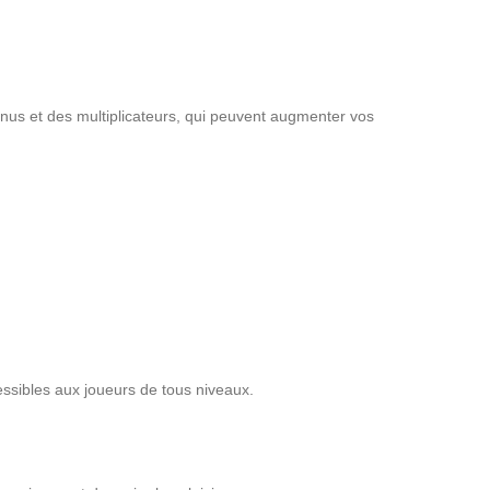
nus et des multiplicateurs, qui peuvent augmenter vos
ssibles aux joueurs de tous niveaux.