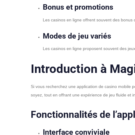
Bonus et promotions
Les casinos en ligne offrent souvent des bonus
Modes de jeu variés
Les casinos en ligne proposent souvent des jeu
Introduction à Mag
Si vous recherchez une application de casino mobile 
soyez, tout en offrant une expérience de jeu fluide et in
Fonctionnalités de l’app
Interface conviviale