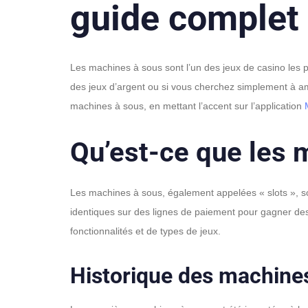
guide complet
Les machines à sous sont l’un des jeux de casino les 
des jeux d’argent ou si vous cherchez simplement à amél
machines à sous, en mettant l’accent sur l’application
Qu’est-ce que les 
Les machines à sous, également appelées « slots », so
identiques sur des lignes de paiement pour gagner des 
fonctionnalités et de types de jeux.
Historique des machine