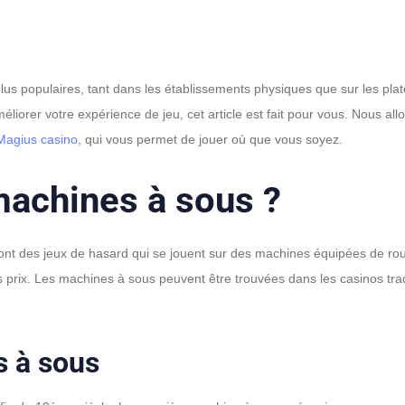
plus populaires, tant dans les établissements physiques que sur les pl
iorer votre expérience de jeu, cet article est fait pour vous. Nous allo
Magius casino
, qui vous permet de jouer où que vous soyez.
machines à sous ?
nt des jeux de hasard qui se jouent sur des machines équipées de roule
prix. Les machines à sous peuvent être trouvées dans les casinos tradi
s à sous