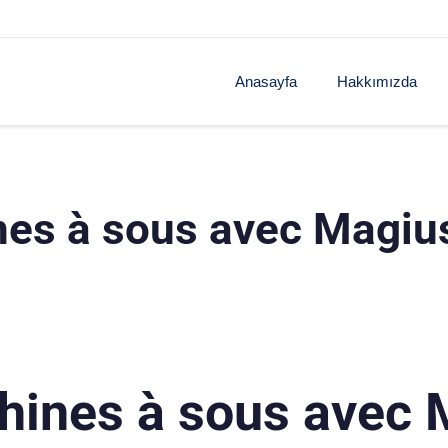
Anasayfa
Hakkımızda
es à sous avec Magius
hines à sous avec M