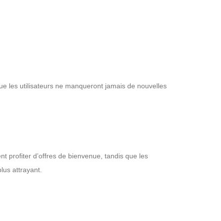
ue les utilisateurs ne manqueront jamais de nouvelles
 profiter d’offres de bienvenue, tandis que les
lus attrayant.