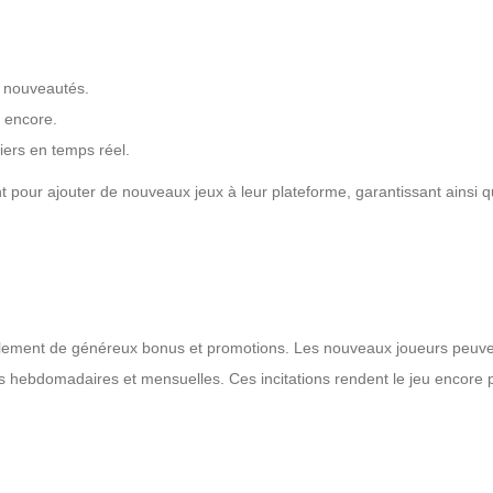
:
s nouveautés.
s encore.
iers en temps réel.
 pour ajouter de nouveaux jeux à leur plateforme, garantissant ainsi q
galement de généreux bonus et promotions. Les nouveaux joueurs peuvent
s hebdomadaires et mensuelles. Ces incitations rendent le jeu encore p