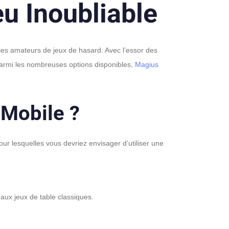
u Inoubliable
es amateurs de jeux de hasard. Avec l’essor des
 Parmi les nombreuses options disponibles,
Magius
 Mobile ?
our lesquelles vous devriez envisager d’utiliser une
aux jeux de table classiques.