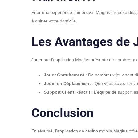
Pour une expérience immersive, Magius propose des je
à quitter votre domicile.
Les Avantages de 
Jouer sur l’application Magius présente de nombreux 
Jouer Gratuitement
: De nombreux jeux sont di
Jouer en Déplacement
: Que vous soyez en voy
Support Client Réactif
: L’équipe de support est
Conclusion
En résumé, l’application de casino mobile Magius offre 