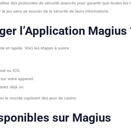
 utilise des protocoles de sécurité avancés pour garantir que toutes les
le jeu sans se soucier de la sécurité de leurs informations.
er l’Application Magius 
e et rapide. Voici les étapes à suivre :
oid ou iOS.
 sur votre appareil.
avez déjà un.
orer le monde captivant des jeux de casino.
sponibles sur Magius