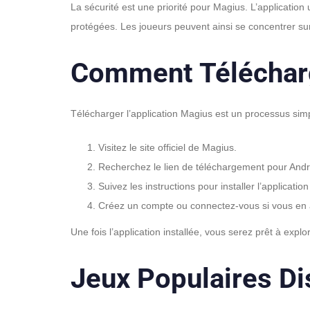
La sécurité est une priorité pour Magius. L’application
protégées. Les joueurs peuvent ainsi se concentrer sur 
Comment Télécharg
Télécharger l’application Magius est un processus simpl
Visitez le site officiel de Magius.
Recherchez le lien de téléchargement pour Andr
Suivez les instructions pour installer l’application
Créez un compte ou connectez-vous si vous en 
Une fois l’application installée, vous serez prêt à expl
Jeux Populaires Di