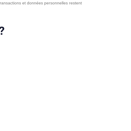
 transactions et données personnelles restent
?