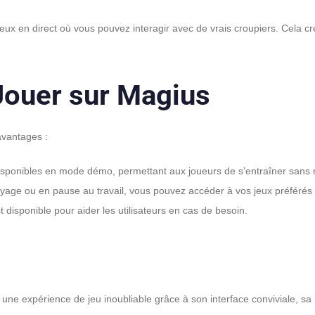
ux en direct où vous pouvez interagir avec de vrais croupiers. Cela c
Jouer sur Magius
avantages :
sponibles en mode démo, permettant aux joueurs de s’entraîner sans 
age ou en pause au travail, vous pouvez accéder à vos jeux préférés
 disponible pour aider les utilisateurs en cas de besoin.
une expérience de jeu inoubliable grâce à son interface conviviale, sa 