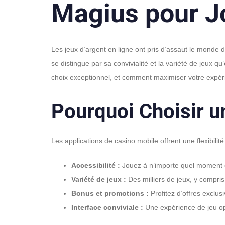
Magius pour J
Les jeux d’argent en ligne ont pris d’assaut le monde d
se distingue par sa convivialité et la variété de jeux 
choix exceptionnel, et comment maximiser votre expér
Pourquoi Choisir u
Les applications de casino mobile offrent une flexibili
Accessibilité :
Jouez à n’importe quel moment e
Variété de jeux :
Des milliers de jeux, y compris
Bonus et promotions :
Profitez d’offres exclusi
Interface conviviale :
Une expérience de jeu opt