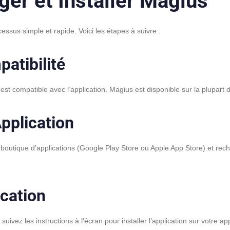
er et Installer Magius
cessus simple et rapide. Voici les étapes à suivre :
patibilité
est compatible avec l’application. Magius est disponible sur la plupart
Application
e boutique d’applications (Google Play Store ou Apple App Store) et re
ication
uivez les instructions à l’écran pour installer l’application sur votre app