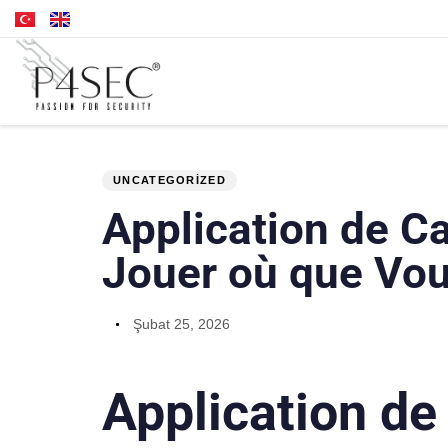
PUBLISHED
Author
Published
IN:
on:
UNCATEGORIZED
Application de C
Jouer où que Vo
Şubat 25, 2026
Application de