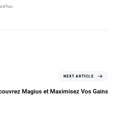
rd’hui.
NEXT ARTICLE
écouvrez Magius et Maximisez Vos Gains