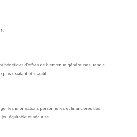
ns.
nt bénéficier d’offres de bienvenue généreuses, tandis
lus excitant et lucratif.
ger les informations personnelles et financières des
 jeu équitable et sécurisé.