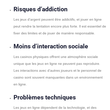
Risques d’addiction
Les jeux d’argent peuvent être addictifs, et jouer en ligne
peut rendre la tentation encore plus forte. Il est essentiel de
fixer des limites et de jouer de manière responsable.
Moins d’interaction sociale
Les casinos physiques offrent une atmosphère sociale
unique que les jeux en ligne ne peuvent pas reproduire.
Les interactions avec d’autres joueurs et le personnel de
casino sont souvent manquantes dans un environnement
en ligne.
Problèmes techniques
Les jeux en ligne dépendent de la technologie, et des