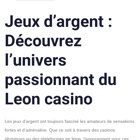
Jeux d’argent :
Découvrez
l’univers
passionnant du
Leon casino
Les jeux d’argent ont toujours fasciné les amateurs de sensations
fortes et d’adrénaline. Que ce soit à travers des casinos
physiques ou des plateformes en ligne, l’engouement pour ces