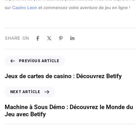
sur
Casino Leon
et commencez votre aventure de jeu en ligne !
SHARE ON
PREVIOUS ARTICLE
Jeux de cartes de casino : Découvrez Betify
NEXT ARTICLE
Machine à Sous Démo : Découvrez le Monde du
Jeu avec Betify