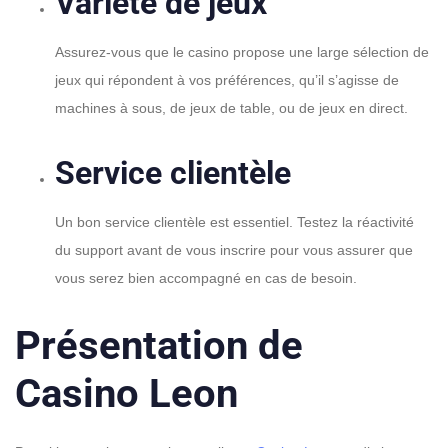
Variété de jeux
Assurez-vous que le casino propose une large sélection de
jeux qui répondent à vos préférences, qu’il s’agisse de
machines à sous, de jeux de table, ou de jeux en direct.
Service clientèle
Un bon service clientèle est essentiel. Testez la réactivité
du support avant de vous inscrire pour vous assurer que
vous serez bien accompagné en cas de besoin.
Présentation de
Casino Leon