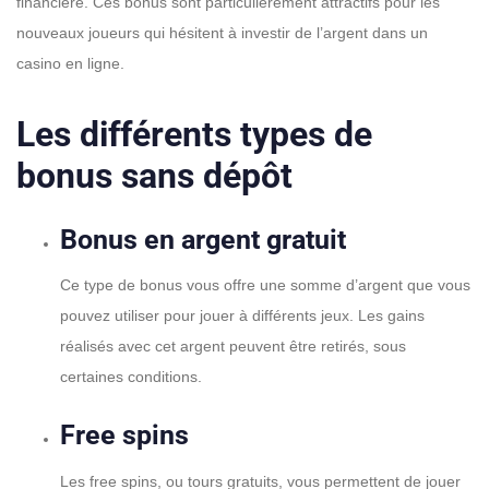
financière. Ces bonus sont particulièrement attractifs pour les
nouveaux joueurs qui hésitent à investir de l’argent dans un
casino en ligne.
Les différents types de
bonus sans dépôt
Bonus en argent gratuit
Ce type de bonus vous offre une somme d’argent que vous
pouvez utiliser pour jouer à différents jeux. Les gains
réalisés avec cet argent peuvent être retirés, sous
certaines conditions.
Free spins
Les free spins, ou tours gratuits, vous permettent de jouer