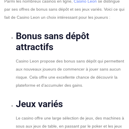
Parmi les nombreux casinos en ligne,
Casino Leon
se distingue
par ses offres de bonus sans dépôt et ses jeux variés. Voici ce qui
fait de Casino Leon un choix intéressant pour les joueurs :
Bonus sans dépôt
attractifs
Casino Leon propose des bonus sans dépôt qui permettent
aux nouveaux joueurs de commencer à jouer sans aucun
risque. Cela offre une excellente chance de découvrir la
plateforme et d’accumuler des gains.
Jeux variés
Le casino offre une large sélection de jeux, des machines à
sous aux jeux de table, en passant par le poker et les jeux