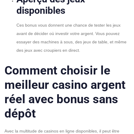
disponibles
Ces bonus vous donnent une chance de tester les jeux
avant de décider où investir votre argent. Vous pouvez
essayer des machines à sous, des jeux de table, et même
des jeux avec croupiers en direct.
Comment choisir le
meilleur casino argent
réel avec bonus sans
dépôt
Avec la multitude de casinos en ligne disponibles, il peut être