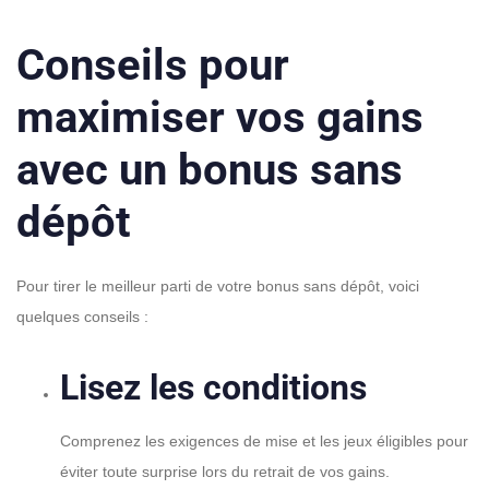
Conseils pour
maximiser vos gains
avec un bonus sans
dépôt
Pour tirer le meilleur parti de votre bonus sans dépôt, voici
quelques conseils :
Lisez les conditions
Comprenez les exigences de mise et les jeux éligibles pour
éviter toute surprise lors du retrait de vos gains.