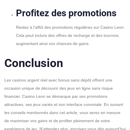
Profitez des promotions
Restez à l’affût des promotions régulières sur Casino Leon.
Cela peut inclure des offres de recharge et des tournois,
augmentant ainsi vos chances de gains.
Conclusion
Les casinos argent réel avec bonus sans dépôt offrent une
occasion unique de découvrir des jeux en ligne sans risque
financier. Casino Leon se démarque par ses promotions
attractives, ses jeux variés et son interface conviviale. En suivant
les conseils mentionnés dans cet article, vous serez en mesure
de maximiser vos gains et de profiter pleinement de votre
expérience de jeu. N’attendez plus, inscrivez-vous dès aujourd’hui