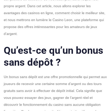
propre argent. Dans cet article, nous allons explorer les
avantages des casinos en ligne, comment choisir le meilleur site,
et nous mettrons en lumière le Casino Leon, une plateforme qui
propose des offres intéressantes pour les amateurs de jeux
d’argent.
Qu’est-ce qu’un bonus
sans dépôt ?
Un bonus sans dépôt est une offre promotionnelle qui permet aux
joueurs de recevoir une certaine somme d’argent ou des tours
gratuits sans avoir à effectuer de dépôt initial. Cela signifie que
vous pouvez essayer des jeux, gagner de l’argent réel et
découvrir le fonctionnement du casino sans aucune obligation