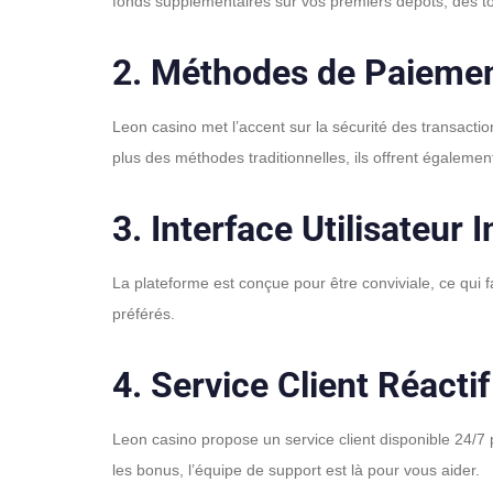
fonds supplémentaires sur vos premiers dépôts, des tou
2. Méthodes de Paiemen
Leon casino met l’accent sur la sécurité des transacti
plus des méthodes traditionnelles, ils offrent égale
3. Interface Utilisateur I
La plateforme est conçue pour être conviviale, ce qui f
préférés.
4. Service Client Réactif
Leon casino propose un service client disponible 24/7
les bonus, l’équipe de support est là pour vous aider.