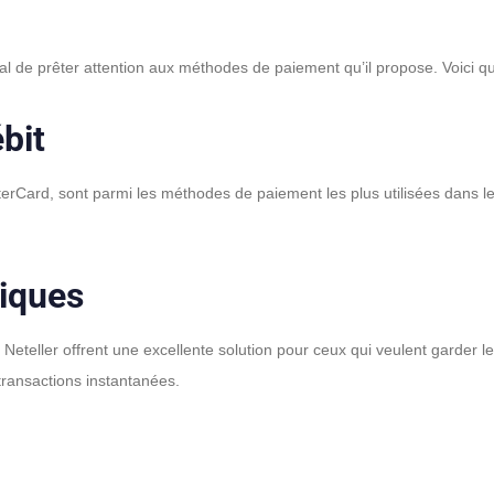
cial de prêter attention aux méthodes de paiement qu’il propose. Voici 
bit
sterCard, sont parmi les méthodes de paiement les plus utilisées dans l
niques
 Neteller offrent une excellente solution pour ceux qui veulent garder 
transactions instantanées.