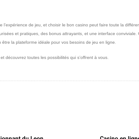
e l’expérience de jeu, et choisir le bon casino peut faire toute la diff
isées et pratiques, des bonus attrayants, et une interface conviviale
 être la plateforme idéale pour vos besoins de jeu en ligne.
et découvrez toutes les possibilités qui s’offrent à vous.
sionnant du Leon
Casino en lign