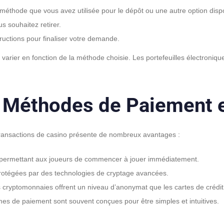
 méthode que vous avez utilisée pour le dépôt ou une autre option disp
s souhaitez retirer.
tructions pour finaliser votre demande.
 varier en fonction de la méthode choisie. Les portefeuilles électroniq
 Méthodes de Paiement 
transactions de casino présente de nombreux avantages :
 permettant aux joueurs de commencer à jouer immédiatement.
rotégées par des technologies de cryptage avancées.
s cryptomonnaies offrent un niveau d’anonymat que les cartes de crédit 
mes de paiement sont souvent conçues pour être simples et intuitives.