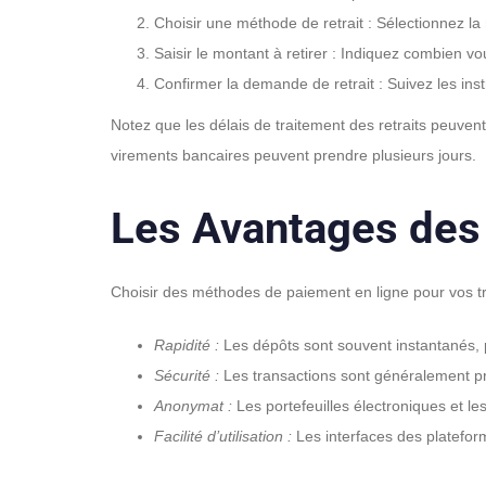
Choisir une méthode de retrait : Sélectionnez la
Saisir le montant à retirer : Indiquez combien vou
Confirmer la demande de retrait : Suivez les ins
Notez que les délais de traitement des retraits peuvent
virements bancaires peuvent prendre plusieurs jours.
Les Avantages des
Choisir des méthodes de paiement en ligne pour vos 
Rapidité :
Les dépôts sont souvent instantanés,
Sécurité :
Les transactions sont généralement p
Anonymat :
Les portefeuilles électroniques et le
Facilité d’utilisation :
Les interfaces des platefor