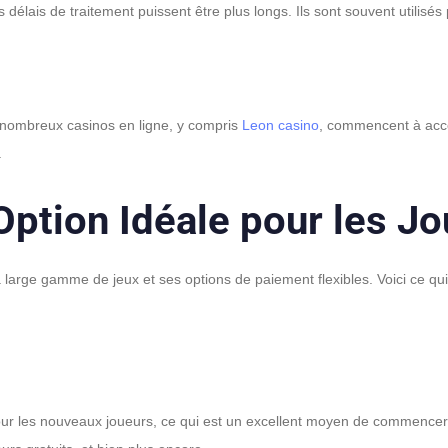
délais de traitement puissent être plus longs. Ils sont souvent utilisés 
 nombreux casinos en ligne, y compris
Leon casino
, commencent à acce
.
Option Idéale pour les Jo
 large gamme de jeux et ses options de paiement flexibles. Voici ce qui
r les nouveaux joueurs, ce qui est un excellent moyen de commencer 