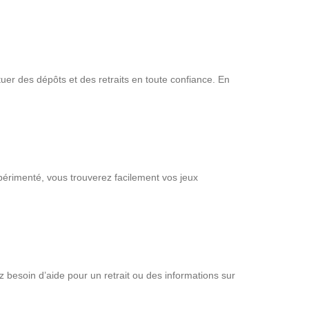
uer des dépôts et des retraits en toute confiance. En
xpérimenté, vous trouverez facilement vos jeux
 besoin d’aide pour un retrait ou des informations sur