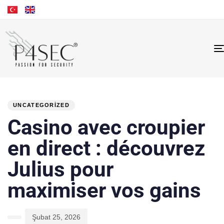
PUBLISHED
Author
Published
IN:
on:
UNCATEGORIZED
Casino avec croupier
en direct : découvrez
Julius pour
maximiser vos gains
Şubat 25, 2026