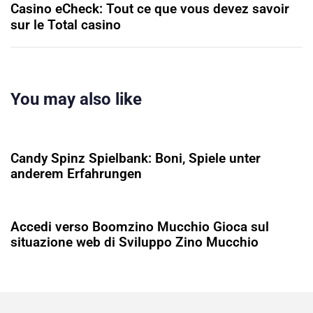
Casino eCheck: Tout ce que vous devez savoir
sur le Total casino
You may also like
5 ay ago
Uncategorized
Candy Spinz Spielbank: Boni, Spiele unter
anderem Erfahrungen
5 ay ago
Uncategorized
Accedi verso Boomzino Mucchio Gioca sul
situazione web di Sviluppo Zino Mucchio