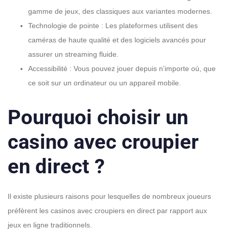
gamme de jeux, des classiques aux variantes modernes.
Technologie de pointe : Les plateformes utilisent des
caméras de haute qualité et des logiciels avancés pour
assurer un streaming fluide.
Accessibilité : Vous pouvez jouer depuis n’importe où, que
ce soit sur un ordinateur ou un appareil mobile.
Pourquoi choisir un
casino avec croupier
en direct ?
Il existe plusieurs raisons pour lesquelles de nombreux joueurs
préfèrent les casinos avec croupiers en direct par rapport aux
jeux en ligne traditionnels.