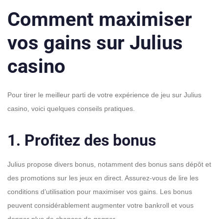
Comment maximiser
vos gains sur Julius
casino
Pour tirer le meilleur parti de votre expérience de jeu sur Julius
casino, voici quelques conseils pratiques.
1. Profitez des bonus
Julius propose divers bonus, notamment des bonus sans dépôt et
des promotions sur les jeux en direct. Assurez-vous de lire les
conditions d’utilisation pour maximiser vos gains. Les bonus
peuvent considérablement augmenter votre bankroll et vous
donner plus de chances de gagner.