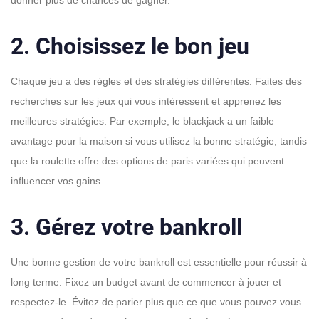
2. Choisissez le bon jeu
Chaque jeu a des règles et des stratégies différentes. Faites des
recherches sur les jeux qui vous intéressent et apprenez les
meilleures stratégies. Par exemple, le blackjack a un faible
avantage pour la maison si vous utilisez la bonne stratégie, tandis
que la roulette offre des options de paris variées qui peuvent
influencer vos gains.
3. Gérez votre bankroll
Une bonne gestion de votre bankroll est essentielle pour réussir à
long terme. Fixez un budget avant de commencer à jouer et
respectez-le. Évitez de parier plus que ce que vous pouvez vous