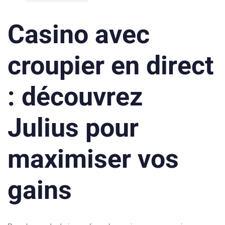
Casino avec
croupier en direct
: découvrez
Julius pour
maximiser vos
gains