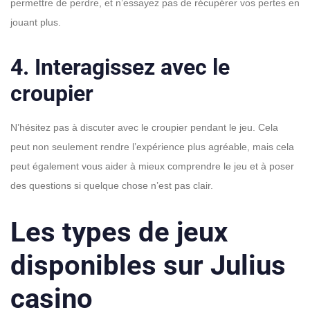
permettre de perdre, et n’essayez pas de récupérer vos pertes en
jouant plus.
4. Interagissez avec le
croupier
N’hésitez pas à discuter avec le croupier pendant le jeu. Cela
peut non seulement rendre l’expérience plus agréable, mais cela
peut également vous aider à mieux comprendre le jeu et à poser
des questions si quelque chose n’est pas clair.
Les types de jeux
disponibles sur Julius
casino