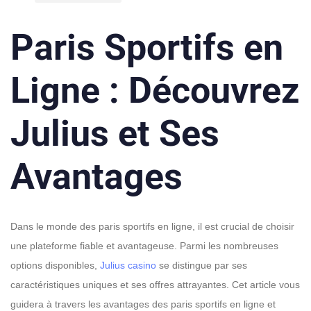
Paris Sportifs en
Ligne : Découvrez
Julius et Ses
Avantages
Dans le monde des paris sportifs en ligne, il est crucial de choisir
une plateforme fiable et avantageuse. Parmi les nombreuses
options disponibles,
Julius casino
se distingue par ses
caractéristiques uniques et ses offres attrayantes. Cet article vous
guidera à travers les avantages des paris sportifs en ligne et