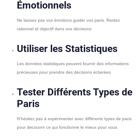
Émotionnels
Ne laissez pas vos émotions guider vos paris. Restez
rationnel et objectif dans vos décisions.
Utiliser les Statistiques
Les données statistiques peuvent fournir des informations
précieuses pour prendre des décisions éclairées.
Tester Différents Types de
Paris
N’hésitez pas à expérimenter avec différents types de paris
pour découvrir ce qui fonctionne le mieux pour vous.