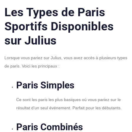
Les Types de Paris
Sportifs Disponibles
sur Julius
Lorsque vous pariez sur Julius, vous avez accès à plusieurs types
de paris. Voici les principaux :
Paris Simples
Ce sont les paris les plus basiques où vous pariez sur le
résultat d’un seul événement. Parfait pour les débutants.
Paris Combinés