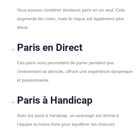
Vous pouvez combiner plusieurs paris en un seul. Cela
augmente les cotes, mais le risque est également plus
élevé.
Paris en Direct
Ces paris vous permettent de parier pendant que
l’événement se déroule, offrant une expérience dynamique
et passionnante.
Paris à Handicap
Avec les paris à handicap, un avantage est donné à
l’équipe la moins forte pour équilibrer les chances.