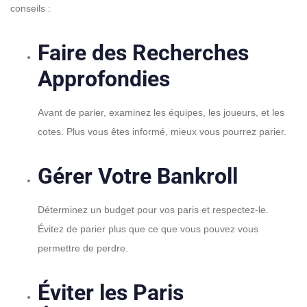
conseils :
Faire des Recherches
Approfondies
Avant de parier, examinez les équipes, les joueurs, et les
cotes. Plus vous êtes informé, mieux vous pourrez parier.
Gérer Votre Bankroll
Déterminez un budget pour vos paris et respectez-le.
Évitez de parier plus que ce que vous pouvez vous
permettre de perdre.
Éviter les Paris