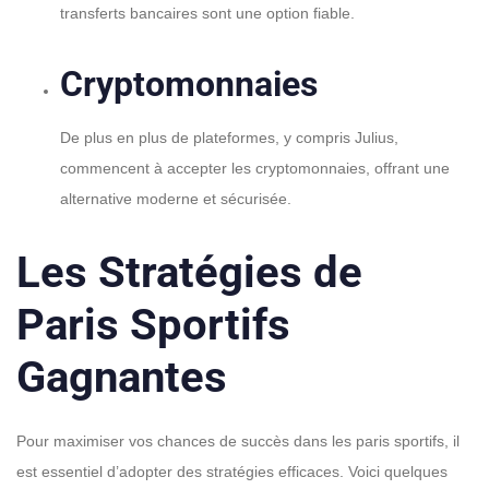
transferts bancaires sont une option fiable.
Cryptomonnaies
De plus en plus de plateformes, y compris Julius,
commencent à accepter les cryptomonnaies, offrant une
alternative moderne et sécurisée.
Les Stratégies de
Paris Sportifs
Gagnantes
Pour maximiser vos chances de succès dans les paris sportifs, il
est essentiel d’adopter des stratégies efficaces. Voici quelques