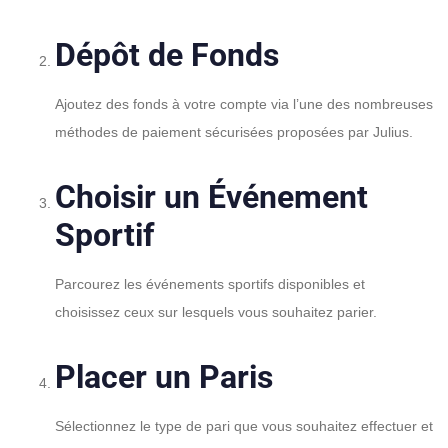
Dépôt de Fonds
Ajoutez des fonds à votre compte via l’une des nombreuses
méthodes de paiement sécurisées proposées par Julius.
Choisir un Événement
Sportif
Parcourez les événements sportifs disponibles et
choisissez ceux sur lesquels vous souhaitez parier.
Placer un Paris
Sélectionnez le type de pari que vous souhaitez effectuer et