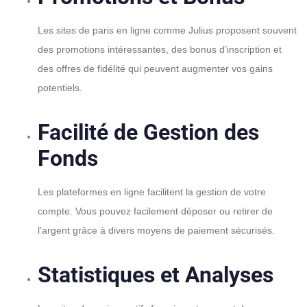
Les sites de paris en ligne comme Julius proposent souvent
des promotions intéressantes, des bonus d’inscription et
des offres de fidélité qui peuvent augmenter vos gains
potentiels.
Facilité de Gestion des
Fonds
Les plateformes en ligne facilitent la gestion de votre
compte. Vous pouvez facilement déposer ou retirer de
l’argent grâce à divers moyens de paiement sécurisés.
Statistiques et Analyses