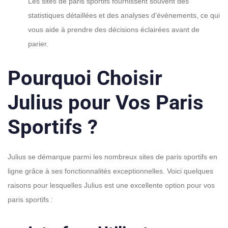
Les sites de paris sportifs fournissent souvent des
statistiques détaillées et des analyses d’événements, ce qui
vous aide à prendre des décisions éclairées avant de
parier.
Pourquoi Choisir
Julius pour Vos Paris
Sportifs ?
Julius se démarque parmi les nombreux sites de paris sportifs en
ligne grâce à ses fonctionnalités exceptionnelles. Voici quelques
raisons pour lesquelles Julius est une excellente option pour vos
paris sportifs :