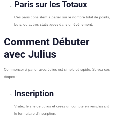
Paris sur les Totaux
Ces paris consistent à parier sur le nombre total de points,
buts, ou autres statistiques dans un événement.
Comment Débuter
avec Julius
Commencer à parier avec Julius est simple et rapide. Suivez ces
étapes :
Inscription
Visitez le site de Julius et créez un compte en remplissant
le formulaire d’inscription.