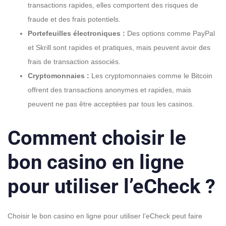
transactions rapides, elles comportent des risques de
fraude et des frais potentiels.
Portefeuilles électroniques :
Des options comme PayPal
et Skrill sont rapides et pratiques, mais peuvent avoir des
frais de transaction associés.
Cryptomonnaies :
Les cryptomonnaies comme le Bitcoin
offrent des transactions anonymes et rapides, mais
peuvent ne pas être acceptées par tous les casinos.
Comment choisir le
bon casino en ligne
pour utiliser l’eCheck ?
Choisir le bon casino en ligne pour utiliser l’eCheck peut faire