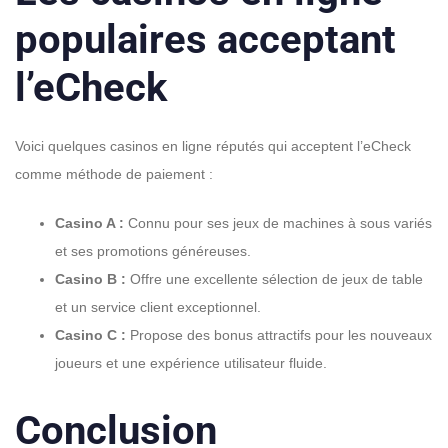
populaires acceptant
l’eCheck
Voici quelques casinos en ligne réputés qui acceptent l’eCheck
comme méthode de paiement :
Casino A :
Connu pour ses jeux de machines à sous variés
et ses promotions généreuses.
Casino B :
Offre une excellente sélection de jeux de table
et un service client exceptionnel.
Casino C :
Propose des bonus attractifs pour les nouveaux
joueurs et une expérience utilisateur fluide.
Conclusion