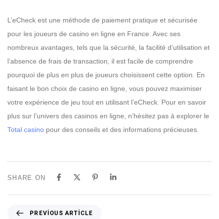
L’eCheck est une méthode de paiement pratique et sécurisée
pour les joueurs de casino en ligne en France. Avec ses
nombreux avantages, tels que la sécurité, la facilité d’utilisation et
l’absence de frais de transaction, il est facile de comprendre
pourquoi de plus en plus de joueurs choisissent cette option. En
faisant le bon choix de casino en ligne, vous pouvez maximiser
votre expérience de jeu tout en utilisant l’eCheck. Pour en savoir
plus sur l’univers des casinos en ligne, n’hésitez pas à explorer le
Total casino
pour des conseils et des informations précieuses.
SHARE ON
PREVIOUS ARTICLE