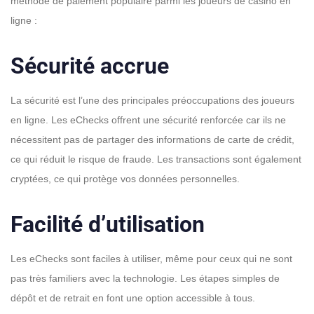
méthode de paiement populaire parmi les joueurs de casino en
ligne :
Sécurité accrue
La sécurité est l’une des principales préoccupations des joueurs
en ligne. Les eChecks offrent une sécurité renforcée car ils ne
nécessitent pas de partager des informations de carte de crédit,
ce qui réduit le risque de fraude. Les transactions sont également
cryptées, ce qui protège vos données personnelles.
Facilité d’utilisation
Les eChecks sont faciles à utiliser, même pour ceux qui ne sont
pas très familiers avec la technologie. Les étapes simples de
dépôt et de retrait en font une option accessible à tous.