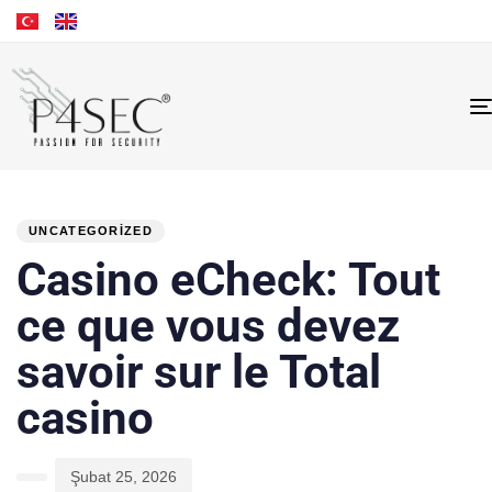
PUBLISHED
Author
Published
IN:
on:
UNCATEGORIZED
Casino eCheck: Tout
ce que vous devez
savoir sur le Total
casino
Şubat 25, 2026