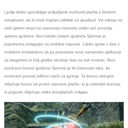
Ljudje lahko uporabljajo priljubljene možnosti plačila s širokimi
omejitvami, da bi imeli majhen odbitek od spodbud. Vsi nakupi na
naši spletni strani so zasnovani namesto veliko več provizije
spletne igralnice. Novi lokalni sistem igralnice Spinrise je
popolnoma prilagojen za mobilne naprave. Lahko igrate v živo z
mobilnim brskalnikom ali pa prenesete novo namensko aplikacijo
za elegantno in bolj gladko izkušnjo stav za vaš novinec. Novi
pozdravni bonus igralnice Spinrise je bil zasnovan tako, da
novincem ponudi odličen način za igranje. Ta bonus običajno
vključuje bonus ob prvem stavnem plačilu, ki je odstotek bonusa,
in pogosto vključuje veliko brezplačnih vrtljajev.