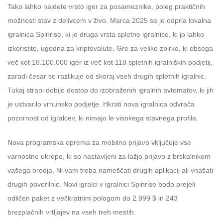
Tako lahko najdete vrsto iger za posameznike, poleg praktičnih
možnosti stav z delivcem v živo. Marca 2025 se je odprla lokalna
igralnica Spinrise, ki je druga vrsta spletne igralnice, ki jo lahko
izkoristite, ugodna za kriptovalute. Gre za veliko zbirko, ki obsega
več kot 18.100.000 iger iz več kot 118 spletnih igralniških podjetij,
zaradi česar se razlikuje od skoraj vseh drugih spletnih igralnic.
Tukaj strani dobijo dostop do izobraženih igralnih avtomatov, ki jih
je ustvarilo vrhunsko podjetje. Hkrati nova igralnica odvrača
pozornost od igralcev, ki nimajo le visokega stavnega profila.
Nova programska oprema za mobilno prijavo vključuje vse
varnostne ukrepe, ki so nastavljeni za lažjo prijavo z brskalnikom
vašega orodja. Ni vam treba nameščati drugih aplikacij ali vnašati
drugih poverilnic. Novi igralci v igralnici Spinrise bodo prejeli
odličen paket z večkratnim pologom do 2.999 $ in 243
brezplačnih vrtljajev na vseh treh mestih.