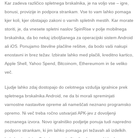
Kar zadeva različico spletnega brskalnika, je na voljo vse – igre,
bonusi, provizije in podpora strankam. Vse to vam lahko pomaga
kjer koli, kjer obstajajo zakoni o varnih spletnih mestih. Kar morate
storiti, je, da vnesete spletni naslov SpinRise v polje mobilnega
brskalnika, da bo nekaj izboljšanega za operacijski sistem Android
ali iOS. Ponujamo številne plačilne rešitve, da bodo vaši nakupi
enostavni in brez težav.
Izbirate lahko med plačili, kreditno kartico,
Apple Shell, Yahoo Spend, Bitcoinom, Ethereumom in še veliko
več.
Ljudje lahko zdaj dostopajo do celotnega vzdušja igralnice prek
spletnega brskalnika Android, ne da bi morali spreminjati
varnostne nastavitve opreme ali nameščati neznano programsko
opremo. Ni več treba ročno ustvarjati APK-jev z dovoljenji
neznanega izvora. Novo igralniško podjetje ponuja tudi napredno
podporo strankam, ki jim lahko pomaga pri težavah ali izdelkih.