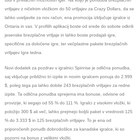
tudi v privlačnih možnostih iger. Na voljo je ponudba brezplačnih
vrtljajev z ničelnim vložkom do 50 vrtljajev za Crazy Dollars, da se
lahko uveljavite za nov račun; ena promocija izključuje igralce iz
Ontaria in vas. V profilih aplikacij boste od srede do sobote odkrili
jesenske brezplačne vrtljaje in lahko boste prodajali igre,
specifične za določene igre, ter večplastne pakete brezplačnih
vrtljajev Igre tedna.
Novi dodatek za pozdrav v igralnici Spinrise je odlična ponudba,
saj vključuje približno tri izpite in novim igralcem ponuja do 2.999
$, poleg tega pa lahko dobite 243 brezplačnih vrtljajev za redne
izpite. Ta odlična ponudba sprejema ima bonuse, odvisne od
provizije, ki segajo od 55 % do 111 %. Igralci z visokimi vložki, ki
položijo 300 $ ali več, lahko prejmejo boljši paket v vrednosti 125
% do 3.333 $ in 125 brezplačnih vrtljajev. To je ena od
priporočenih ponudb dobrodošlice za kanadske igralce, ki so
pozorni na bonus z velikimi vložki.