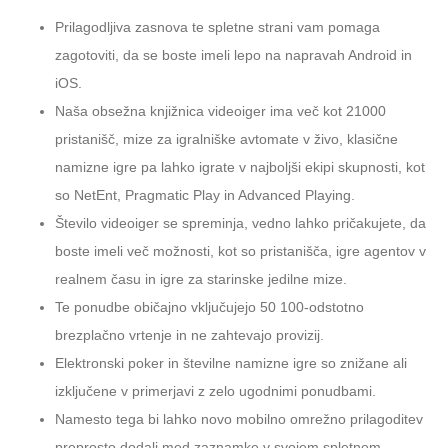
Prilagodljiva zasnova te spletne strani vam pomaga
zagotoviti, da se boste imeli lepo na napravah Android in
iOS.
Naša obsežna knjižnica videoiger ima več kot 21000
pristanišč, mize za igralniške avtomate v živo, klasične
namizne igre pa lahko igrate v najboljši ekipi skupnosti, kot
so NetEnt, Pragmatic Play in Advanced Playing.
Število videoiger se spreminja, vedno lahko pričakujete, da
boste imeli več možnosti, kot so pristanišča, igre agentov v
realnem času in igre za starinske jedilne mize.
Te ponudbe običajno vključujejo 50 100-odstotno
brezplačno vrtenje in ne zahtevajo provizij.
Elektronski poker in številne namizne igre so znižane ali
izključene v primerjavi z zelo ugodnimi ponudbami.
Namesto tega bi lahko novo mobilno omrežno prilagoditev
preprosto dodali med zaznamke v svojem spletnem