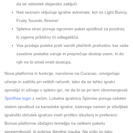
da se odstotek dejansko zaključi.
Naš seznam vključuje igralne avtomate, kot so Light Bunny,
Fruity Sounds Xtreme!
Spletna stran ponuja ogromen paket spodbud za pozdrav,
ki zajema približno tri odlagališča.
Vsa prodaja poteka prek varnih plačilnih prehodov, kar vaše
zasebne podatke varuje in preprečuje dostop vsem, ki do
njih ne bi smeli imeti dostopa.
Nova platforma in funkcije, naročene na Curacao, omogočajo
učenje in zaščito pri velikih računih, tako da se lahko igralci
sprostijo in uživajo v spletni igri, ne da bi se pri tem obremenjevali
SpinRise login
z nečim. Lokalna igralnica Spinrise ponuja celoten
sistem spodbud za kanadske igralce, katerega namen je izboljšati
igralniški občutek igralcev vseh profilov izkušenj in preferenc.
Bonusi platforme običajno temeljijo na velikem paketu
sprejemljivosti, ki pokriva številne izgube. Na voljo so tako