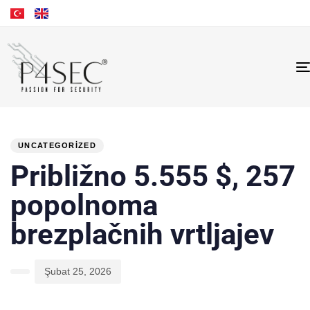
PUBLISHED
Author
Published
IN:
on:
UNCATEGORIZED
Približno 5.555 $, 257
popolnoma
brezplačnih vrtljajev
Şubat 25, 2026