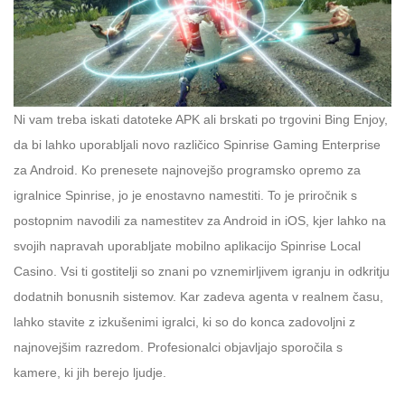
Ni vam treba iskati datoteke APK ali brskati po trgovini Bing Enjoy,
da bi lahko uporabljali novo različico Spinrise Gaming Enterprise
za Android. Ko prenesete najnovejšo programsko opremo za
igralnice Spinrise, jo je enostavno namestiti. To je priročnik s
postopnim navodili za namestitev za Android in iOS, kjer lahko na
svojih napravah uporabljate mobilno aplikacijo Spinrise Local
Casino. Vsi ti gostitelji so znani po vznemirljivem igranju in odkritju
dodatnih bonusnih sistemov. Kar zadeva agenta v realnem času,
lahko stavite z izkušenimi igralci, ki so do konca zadovoljni z
najnovejšim razredom. Profesionalci objavljajo sporočila s
kamere, ki jih berejo ljudje.