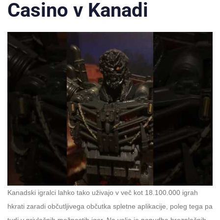
Casino v Kanadi
Kanadski igralci lahko tako uživajo v več kot 18.100.000 igrah
hkrati zaradi občutljivega občutka spletne aplikacije, poleg tega pa