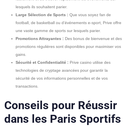
lesquels ils souhaitent parier.
Large Sélection de Sports :
Que vous soyez fan de
football, de basketball ou d’événements e-sport, Prive offre
une vaste gamme de sports sur lesquels parier.
Promotions Attrayantes :
Des bonus de bienvenue et des
promotions régulières sont disponibles pour maximiser vos
gains.
Sécurité et Confidentialité :
Prive casino utilise des
technologies de cryptage avancées pour garantir la
sécurité de vos informations personnelles et de vos
transactions.
Conseils pour Réussir
dans les Paris Sportifs