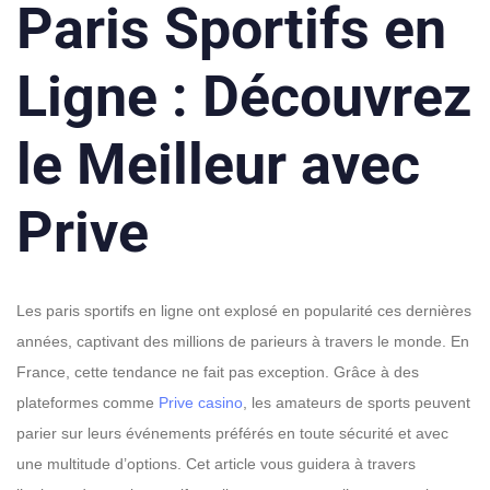
Paris Sportifs en
Ligne : Découvrez
le Meilleur avec
Prive
Les paris sportifs en ligne ont explosé en popularité ces dernières
années, captivant des millions de parieurs à travers le monde. En
France, cette tendance ne fait pas exception. Grâce à des
plateformes comme
Prive casino
, les amateurs de sports peuvent
parier sur leurs événements préférés en toute sécurité et avec
une multitude d’options. Cet article vous guidera à travers