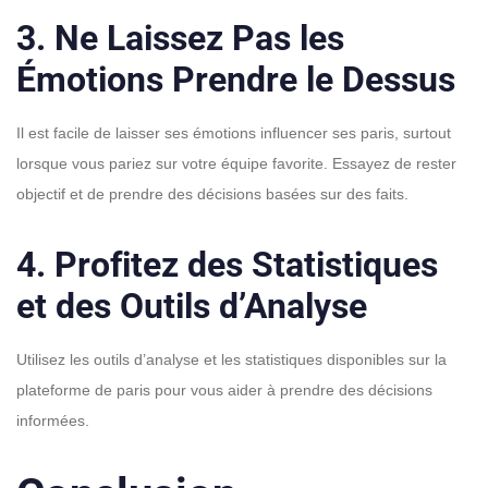
3. Ne Laissez Pas les
Émotions Prendre le Dessus
Il est facile de laisser ses émotions influencer ses paris, surtout
lorsque vous pariez sur votre équipe favorite. Essayez de rester
objectif et de prendre des décisions basées sur des faits.
4. Profitez des Statistiques
et des Outils d’Analyse
Utilisez les outils d’analyse et les statistiques disponibles sur la
plateforme de paris pour vous aider à prendre des décisions
informées.