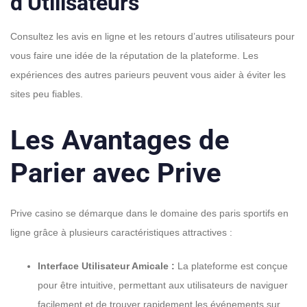
d’Utilisateurs
Consultez les avis en ligne et les retours d’autres utilisateurs pour
vous faire une idée de la réputation de la plateforme. Les
expériences des autres parieurs peuvent vous aider à éviter les
sites peu fiables.
Les Avantages de
Parier avec Prive
Prive casino se démarque dans le domaine des paris sportifs en
ligne grâce à plusieurs caractéristiques attractives :
Interface Utilisateur Amicale :
La plateforme est conçue
pour être intuitive, permettant aux utilisateurs de naviguer
facilement et de trouver rapidement les événements sur