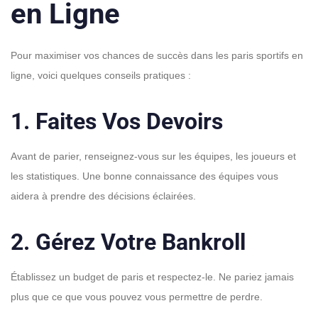
en Ligne
Pour maximiser vos chances de succès dans les paris sportifs en
ligne, voici quelques conseils pratiques :
1. Faites Vos Devoirs
Avant de parier, renseignez-vous sur les équipes, les joueurs et
les statistiques. Une bonne connaissance des équipes vous
aidera à prendre des décisions éclairées.
2. Gérez Votre Bankroll
Établissez un budget de paris et respectez-le. Ne pariez jamais
plus que ce que vous pouvez vous permettre de perdre.