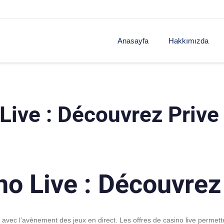
Anasayfa
Hakkımızda
Live : Découvrez Prive
no Live : Découvrez
vec l’avènement des jeux en direct. Les offres de casino live permetten