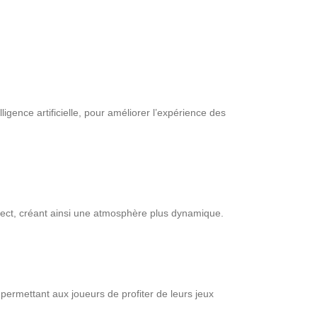
lligence artificielle, pour améliorer l’expérience des
irect, créant ainsi une atmosphère plus dynamique.
 permettant aux joueurs de profiter de leurs jeux