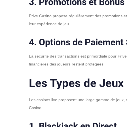
3. Promotions et Bonus 
Prive Casino propose régulièrement des promotions et 
leur expérience de jeu.
4. Options de Paiement
La sécurité des transactions est primordiale pour Prive
financières des joueurs restent protégées.
Les Types de Jeux 
Les casinos live proposent une large gamme de jeux, c
Casino.
1. Blackjack en Direct