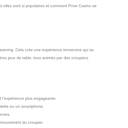
uoi elles sont si populaires et comment Prive Casino se
streaming. Cela crée une expérience immersive qui se
utres jeux de table, tous animés par des croupiers
nd l’expérience plus engageante.
ablette ou un smartphone.
ernes.
e mouvement du croupier.