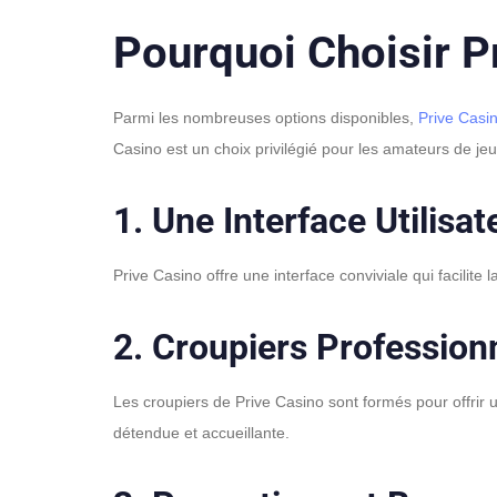
Pourquoi Choisir P
Parmi les nombreuses options disponibles,
Prive Casi
Casino est un choix privilégié pour les amateurs de jeu
1. Une Interface Utilisat
Prive Casino offre une interface conviviale qui facilite
2. Croupiers Profession
Les croupiers de Prive Casino sont formés pour offrir 
détendue et accueillante.