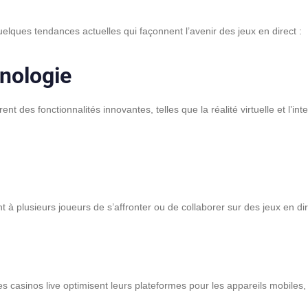
elques tendances actuelles qui façonnent l’avenir des jeux en direct :
hnologie
nt des fonctionnalités innovantes, telles que la réalité virtuelle et l’inte
t à plusieurs joueurs de s’affronter ou de collaborer sur des jeux en d
es casinos live optimisent leurs plateformes pour les appareils mobiles,