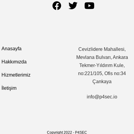
Anasayfa
Cevizlidere Mahallesi,
Mevlana Bulvarı, Ankara
Hakkımızda
Tekmer-Yıldırım Kule,
no:221/105, Ofis no:34
Hizmetlerimiz
Çankaya
İletişim
info@p4sec.io
Copyright 2022 - P4SEC