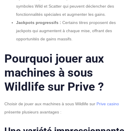
symboles Wild et Scatter qui peuvent déclencher des
fonctionnalités spéciales et augmenter les gains.
Jackpots progressifs :
Certains titres proposent des
jackpots qui augmentent à chaque mise, offrant des
opportunités de gains massifs.
Pourquoi jouer aux
machines à sous
Wildlife sur Prive ?
Choisir de jouer aux machines à sous Wildlife sur
Prive casino
présente plusieurs avantages :
Une variété impressionnante