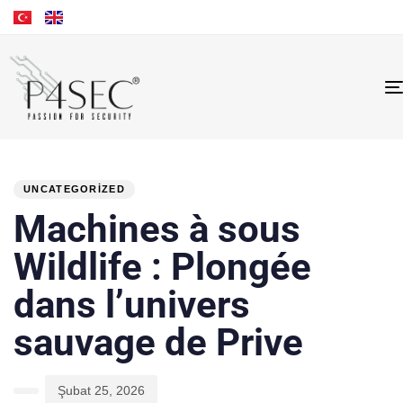
PUBLISHED
Author
Published
IN:
on:
UNCATEGORIZED
Machines à sous
Wildlife : Plongée
dans l’univers
sauvage de Prive
Şubat 25, 2026