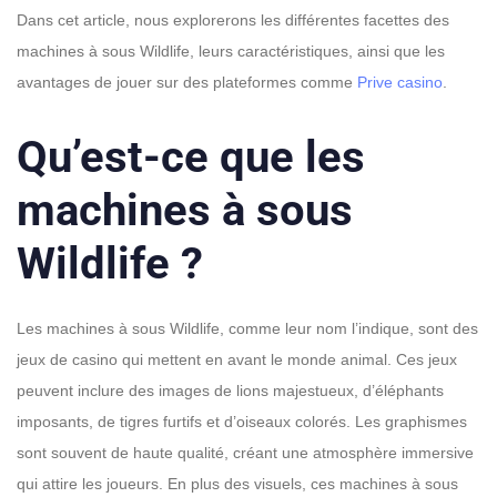
Dans cet article, nous explorerons les différentes facettes des
machines à sous Wildlife, leurs caractéristiques, ainsi que les
avantages de jouer sur des plateformes comme
Prive casino
.
Qu’est-ce que les
machines à sous
Wildlife ?
Les machines à sous Wildlife, comme leur nom l’indique, sont des
jeux de casino qui mettent en avant le monde animal. Ces jeux
peuvent inclure des images de lions majestueux, d’éléphants
imposants, de tigres furtifs et d’oiseaux colorés. Les graphismes
sont souvent de haute qualité, créant une atmosphère immersive
qui attire les joueurs. En plus des visuels, ces machines à sous