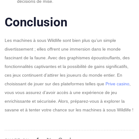
décisions de mise.
Conclusion
Les machines à sous Wildlife sont bien plus qu’un simple
divertissement ; elles offrent une immersion dans le monde
fascinant de la faune. Avec des graphismes époustouflants, des
fonctionnalités captivantes et la possibilité de gains significatifs,
ces jeux continuent d’attirer les joueurs du monde entier. En
choisissant de jouer sur des plateformes telles que
Prive casino
,
vous vous assurez d’avoir accès à une expérience de jeu
enrichissante et sécurisée. Alors, préparez-vous à explorer la
savane et à tenter votre chance sur les machines à sous Wildlife !