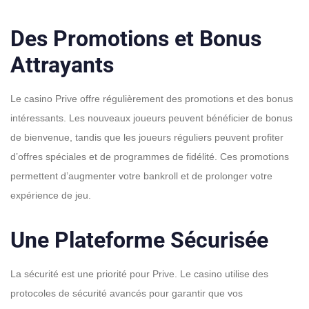
Des Promotions et Bonus
Attrayants
Le casino Prive offre régulièrement des promotions et des bonus
intéressants. Les nouveaux joueurs peuvent bénéficier de bonus
de bienvenue, tandis que les joueurs réguliers peuvent profiter
d’offres spéciales et de programmes de fidélité. Ces promotions
permettent d’augmenter votre bankroll et de prolonger votre
expérience de jeu.
Une Plateforme Sécurisée
La sécurité est une priorité pour Prive. Le casino utilise des
protocoles de sécurité avancés pour garantir que vos