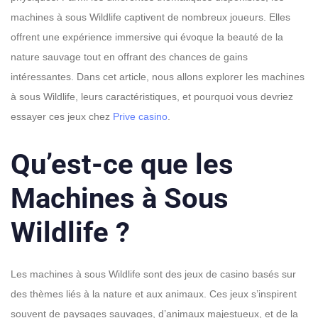
machines à sous Wildlife captivent de nombreux joueurs. Elles
offrent une expérience immersive qui évoque la beauté de la
nature sauvage tout en offrant des chances de gains
intéressantes. Dans cet article, nous allons explorer les machines
à sous Wildlife, leurs caractéristiques, et pourquoi vous devriez
essayer ces jeux chez
Prive casino
.
Qu’est-ce que les
Machines à Sous
Wildlife ?
Les machines à sous Wildlife sont des jeux de casino basés sur
des thèmes liés à la nature et aux animaux. Ces jeux s’inspirent
souvent de paysages sauvages, d’animaux majestueux, et de la