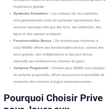
l’expérience globale.
Symboles Animaliers :
Les rouleaux de ces machines
sont généralement ornés de symboles représentant des
animaux sauvages tels que des lions, des éléphants, des
tigres et des oiseaux exotiques.
Fonctionnalités Bonus :
De nombreuses machines à
sous Wildlife offrent des fonctionnalités bonus, comme des
tours gratuits, des multiplicateurs et des jeux bonus
interactifs qui améliorent les chances de gains.
Jackpots Progressifs :
Certains jeux Wildlife sont équipés
de jackpots progressifs, offrant aux joueurs la possibilité de
remporter des sommes d’argent impressionnantes.
Pourquoi Choisir Prive