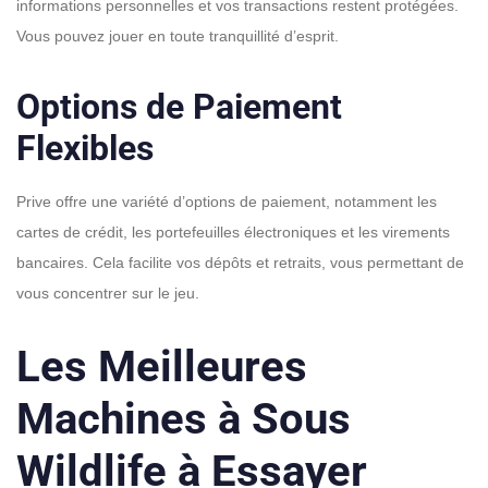
informations personnelles et vos transactions restent protégées.
Vous pouvez jouer en toute tranquillité d’esprit.
Options de Paiement
Flexibles
Prive offre une variété d’options de paiement, notamment les
cartes de crédit, les portefeuilles électroniques et les virements
bancaires. Cela facilite vos dépôts et retraits, vous permettant de
vous concentrer sur le jeu.
Les Meilleures
Machines à Sous
Wildlife à Essayer