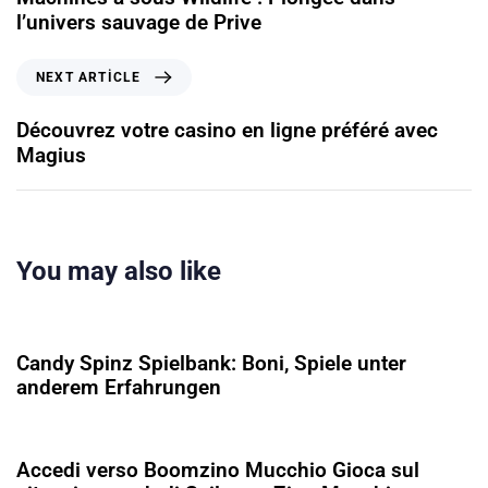
l’univers sauvage de Prive
NEXT ARTICLE
Découvrez votre casino en ligne préféré avec
Magius
You may also like
5 ay ago
Uncategorized
Candy Spinz Spielbank: Boni, Spiele unter
anderem Erfahrungen
5 ay ago
Uncategorized
Accedi verso Boomzino Mucchio Gioca sul