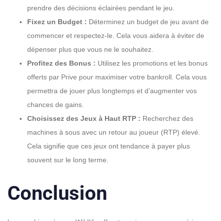
prendre des décisions éclairées pendant le jeu.
Fixez un Budget :
Déterminez un budget de jeu avant de
commencer et respectez-le. Cela vous aidera à éviter de
dépenser plus que vous ne le souhaitez.
Profitez des Bonus :
Utilisez les promotions et les bonus
offerts par Prive pour maximiser votre bankroll. Cela vous
permettra de jouer plus longtemps et d’augmenter vos
chances de gains.
Choisissez des Jeux à Haut RTP :
Recherchez des
machines à sous avec un retour au joueur (RTP) élevé.
Cela signifie que ces jeux ont tendance à payer plus
souvent sur le long terme.
Conclusion