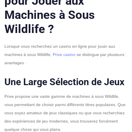
pour Jouer aux
Machines à Sous
Wildlife ?
Lorsque vous recherchez un casino en ligne pour jouer aux
machines à sous Wildlife,
Prive casino
se distingue par plusieurs
avantages :
Une Large Sélection de Jeux
Prive propose une vaste gamme de machines à sous Wildlife,
vous permettant de choisir parmi différents titres populaires. Que
vous soyez amateur de jeux classiques ou que vous recherchiez
des expériences de jeu modernes, vous trouverez forcément
quelque chose qui vous plaira.