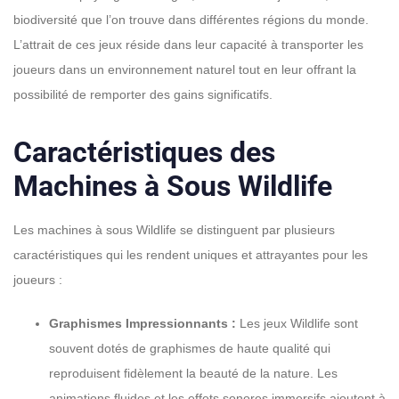
biodiversité que l’on trouve dans différentes régions du monde.
L’attrait de ces jeux réside dans leur capacité à transporter les
joueurs dans un environnement naturel tout en leur offrant la
possibilité de remporter des gains significatifs.
Caractéristiques des
Machines à Sous Wildlife
Les machines à sous Wildlife se distinguent par plusieurs
caractéristiques qui les rendent uniques et attrayantes pour les
joueurs :
Graphismes Impressionnants :
Les jeux Wildlife sont
souvent dotés de graphismes de haute qualité qui
reproduisent fidèlement la beauté de la nature. Les
animations fluides et les effets sonores immersifs ajoutent à