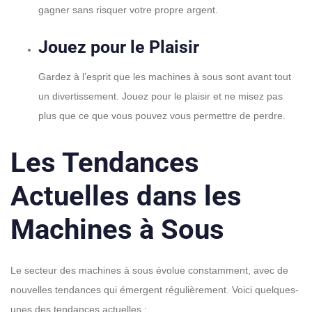
gagner sans risquer votre propre argent.
Jouez pour le Plaisir
Gardez à l’esprit que les machines à sous sont avant tout
un divertissement. Jouez pour le plaisir et ne misez pas
plus que ce que vous pouvez vous permettre de perdre.
Les Tendances
Actuelles dans les
Machines à Sous
Le secteur des machines à sous évolue constamment, avec de
nouvelles tendances qui émergent régulièrement. Voici quelques-
unes des tendances actuelles :