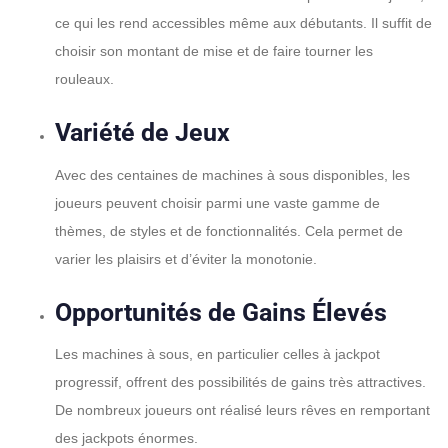
ce qui les rend accessibles même aux débutants. Il suffit de
choisir son montant de mise et de faire tourner les
rouleaux.
Variété de Jeux
Avec des centaines de machines à sous disponibles, les
joueurs peuvent choisir parmi une vaste gamme de
thèmes, de styles et de fonctionnalités. Cela permet de
varier les plaisirs et d’éviter la monotonie.
Opportunités de Gains Élevés
Les machines à sous, en particulier celles à jackpot
progressif, offrent des possibilités de gains très attractives.
De nombreux joueurs ont réalisé leurs rêves en remportant
des jackpots énormes.