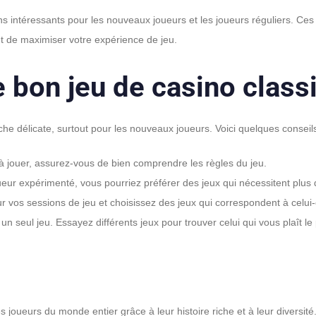
intéressants pour les nouveaux joueurs et les joueurs réguliers. Ces 
nt de maximiser votre expérience de jeu.
 bon jeu de casino class
che délicate, surtout pour les nouveaux joueurs. Voici quelques conseils
 jouer, assurez-vous de bien comprendre les règles du jeu.
ueur expérimenté, vous pourriez préférer des jeux qui nécessitent plus 
r vos sessions de jeu et choisissez des jeux qui correspondent à celui-
un seul jeu. Essayez différents jeux pour trouver celui qui vous plaît le 
s joueurs du monde entier grâce à leur histoire riche et à leur diversi