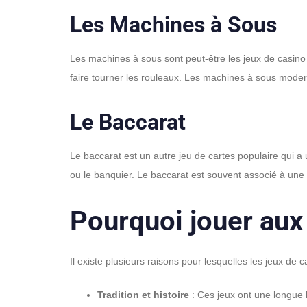
Les Machines à Sous
Les machines à sous sont peut-être les jeux de casino le
faire tourner les rouleaux. Les machines à sous modern
Le Baccarat
Le baccarat est un autre jeu de cartes populaire qui a u
ou le banquier. Le baccarat est souvent associé à une a
Pourquoi jouer aux
Il existe plusieurs raisons pour lesquelles les jeux de
Tradition et histoire
: Ces jeux ont une longue h