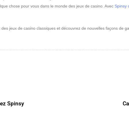
uelque chose pour vous dans le monde des jeux de casino. Avec
Spinsy 
nt des jeux de casino classiques et découvrez de nouvelles façons de ga
rez Spinsy
Ca