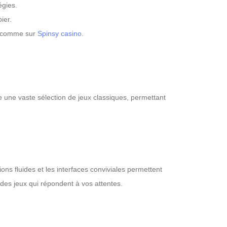
égies.
ier.
e, comme sur
Spinsy casino
.
 une vaste sélection de jeux classiques, permettant
ns fluides et les interfaces conviviales permettent
des jeux qui répondent à vos attentes.