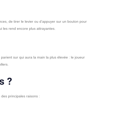
ièces, de tirer le levier ou d’appuyer sur un bouton pour
i les rend encore plus attrayantes.
parient sur qui aura la main la plus élevée : le joueur
llers.
s ?
 des principales raisons :