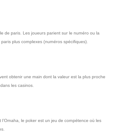
e de paris. Les joueurs parient sur le numéro ou la
aux paris plus complexes (numéros spécifiques).
vent obtenir une main dont la valeur est la plus proche
 dans les casinos.
t l’Omaha, le poker est un jeu de compétence où les
es.