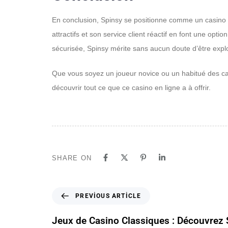
En conclusion, Spinsy se positionne comme un casino e
attractifs et son service client réactif en font une opt
sécurisée, Spinsy mérite sans aucun doute d’être expl
Que vous soyez un joueur novice ou un habitué des cas
découvrir tout ce que ce casino en ligne a à offrir.
SHARE ON
PREVIOUS ARTICLE
Jeux de Casino Classiques : Découvrez 