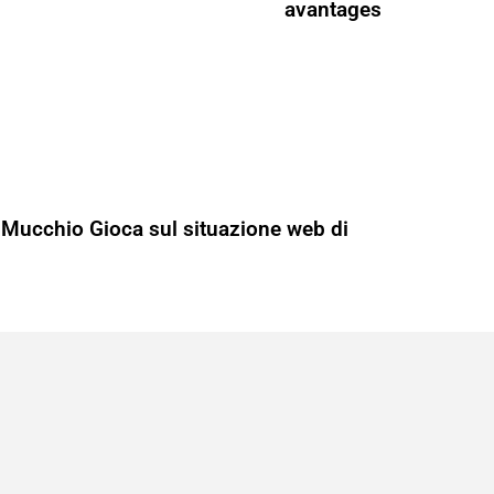
avantages
Mucchio Gioca sul situazione web di