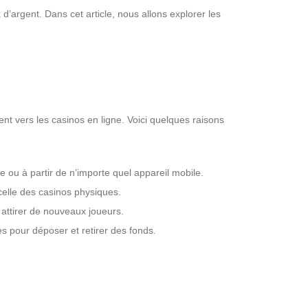
’argent. Dans cet article, nous allons explorer les
nt vers les casinos en ligne. Voici quelques raisons
e ou à partir de n’importe quel appareil mobile.
 celle des casinos physiques.
attirer de nouveaux joueurs.
 pour déposer et retirer des fonds.