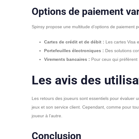
Options de paiement va
Spinsy propose une multitude d’options de paiement pou
Cartes de crédit et de débit :
Les cartes Visa 
Portefeuilles électroniques :
Des solutions comm
Virements bancaires :
Pour ceux qui préfèrent 
Les avis des utilis
Les retours des joueurs sont essentiels pour évaluer un 
jeux et son service client. Cependant, comme pour toute
joueur à l’autre.
Conclusion