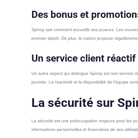
Des bonus et promotions
Spinsy sait comment accueillir ses joueurs. Les nouvea
premier dépôt. De plus, le casino propose régulièremen
Un service client réactif
Un autre aspect qui distingue Spinsy est son service cl
journée. La réactivité et la disponibilité de l’équipe s
La sécurité sur Sp
La sécurité est une préoccupation majeure pour les jou
informations personnelles et financières de ses utilisa