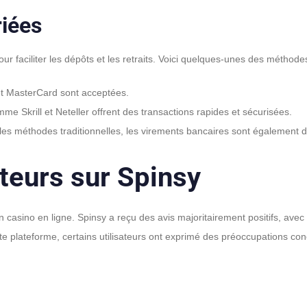
riées
r faciliter les dépôts et les retraits. Voici quelques-unes des méthodes
et MasterCard sont acceptées.
e Skrill et Neteller offrent des transactions rapides et sécurisées.
les méthodes traditionnelles, les virements bancaires sont également d
ateurs sur Spinsy
casino en ligne. Spinsy a reçu des avis majoritairement positifs, avec d
 plateforme, certains utilisateurs ont exprimé des préoccupations conce