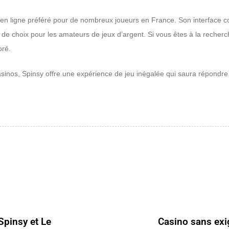
n ligne préféré pour de nombreux joueurs en France. Son interface con
ion de choix pour les amateurs de jeux d’argent. Si vous êtes à la reche
oré.
inos, Spinsy offre une expérience de jeu inégalée qui saura répondre
Spinsy et Le
Casino sans exi