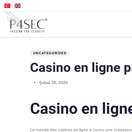
PUBLISHED
Author
Published
IN:
on:
UNCATEGORIZED
Casino en ligne p
Şubat 28, 2026
Casino en lign
Le monde des casinos en ligne a connu une croissance e