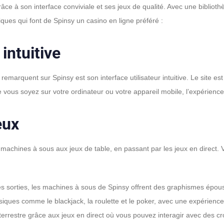
ce à son interface conviviale et ses jeux de qualité. Avec une bibliothèq
iques qui font de Spinsy un casino en ligne préféré :
 intuitive
arquent sur Spinsy est son interface utilisateur intuitive. Le site est
vous soyez sur votre ordinateur ou votre appareil mobile, l’expérience 
eux
 machines à sous aux jeux de table, en passant par les jeux en direct.
 sorties, les machines à sous de Spinsy offrent des graphismes époust
siques comme le blackjack, la roulette et le poker, avec une expérience 
terrestre grâce aux jeux en direct où vous pouvez interagir avec des cr