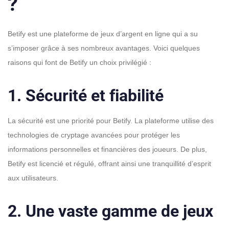
?
Betify est une plateforme de jeux d’argent en ligne qui a su
s’imposer grâce à ses nombreux avantages. Voici quelques
raisons qui font de Betify un choix privilégié :
1. Sécurité et fiabilité
La sécurité est une priorité pour Betify. La plateforme utilise des
technologies de cryptage avancées pour protéger les
informations personnelles et financières des joueurs. De plus,
Betify est licencié et régulé, offrant ainsi une tranquillité d’esprit
aux utilisateurs.
2. Une vaste gamme de jeux