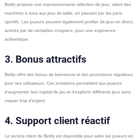
Betify propose une impressionnante sélection de jeux, allant des
machines à sous aux jeux de table, en passant par les paris
sportifs. Les joueurs peuvent également profiter de jeux en direct,
animés par de véritables croupiers, pour une expérience
authentique.
3. Bonus attractifs
Betify offre des bonus de bienvenue et des promotions régulières
pour ses utilisateurs. Ces incitations permettent aux joueurs
d’augmenter leur capital de jeu et d’explorer différents jeux sans
risquer trop d’argent.
4. Support client réactif
Le service client de Betify est disponible pour aider les joueurs en