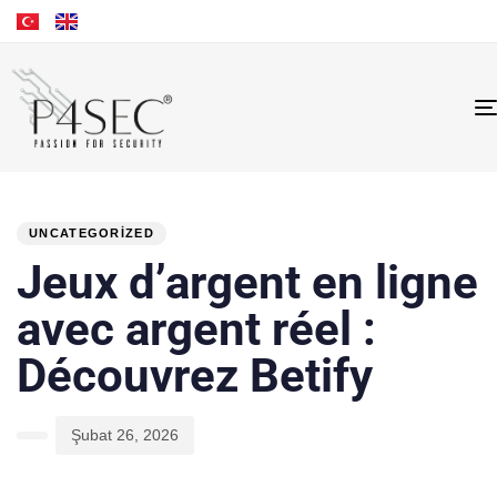
PUBLISHED
Author
Published
IN:
on:
UNCATEGORIZED
Jeux d’argent en ligne
avec argent réel :
Découvrez Betify
Şubat 26, 2026