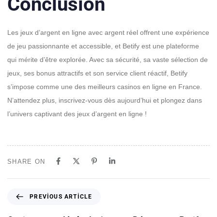
Conclusion
Les jeux d’argent en ligne avec argent réel offrent une expérience
de jeu passionnante et accessible, et Betify est une plateforme
qui mérite d’être explorée. Avec sa sécurité, sa vaste sélection de
jeux, ses bonus attractifs et son service client réactif, Betify
s’impose comme une des meilleurs casinos en ligne en France.
N’attendez plus, inscrivez-vous dès aujourd’hui et plongez dans
l’univers captivant des jeux d’argent en ligne !
SHARE ON
PREVIOUS ARTICLE