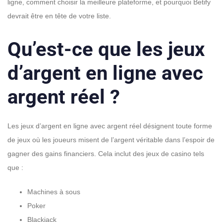
ligne, comment choisir la meilleure plateforme, et pourquoi Betify
devrait être en tête de votre liste.
Qu’est-ce que les jeux
d’argent en ligne avec
argent réel ?
Les jeux d’argent en ligne avec argent réel désignent toute forme
de jeux où les joueurs misent de l’argent véritable dans l’espoir de
gagner des gains financiers. Cela inclut des jeux de casino tels
que :
Machines à sous
Poker
Blackjack