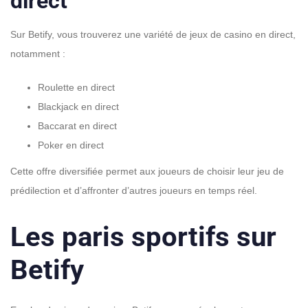
direct
Sur Betify, vous trouverez une variété de jeux de casino en direct,
notamment :
Roulette en direct
Blackjack en direct
Baccarat en direct
Poker en direct
Cette offre diversifiée permet aux joueurs de choisir leur jeu de
prédilection et d’affronter d’autres joueurs en temps réel.
Les paris sportifs sur
Betify