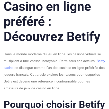
Casino en ligne
préféré :
Découvrez Betify
Dans le monde moderne du jeu en ligne, les casinos virtuels se
multiplient à une vitesse incroyable. Parmi tous ces acteurs,
Betify
casino
se distingue comme l’un des casinos en ligne préférés des
joueurs français. Cet article explore les raisons pour lesquelles
Betify est devenu une référence incontournable pour les
amateurs de jeux de casino en ligne.
Pourquoi choisir Betify