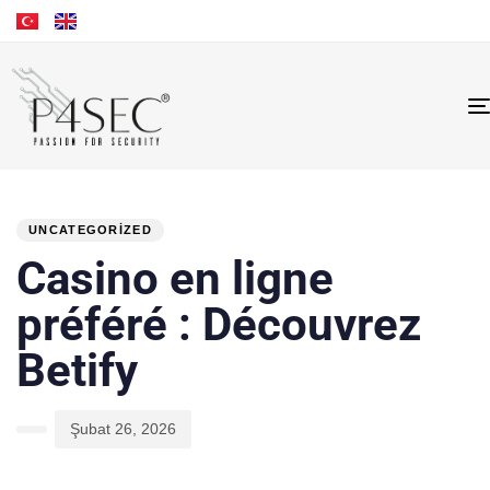
PUBLISHED
Author
Published
IN:
on:
UNCATEGORIZED
Casino en ligne
préféré : Découvrez
Betify
Şubat 26, 2026