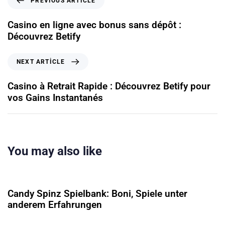
PREVIOUS ARTICLE
Casino en ligne avec bonus sans dépôt :
Découvrez Betify
NEXT ARTICLE
Casino à Retrait Rapide : Découvrez Betify pour
vos Gains Instantanés
You may also like
5 ay ago
Uncategorized
Candy Spinz Spielbank: Boni, Spiele unter
anderem Erfahrungen
5 ay ago
Uncategorized