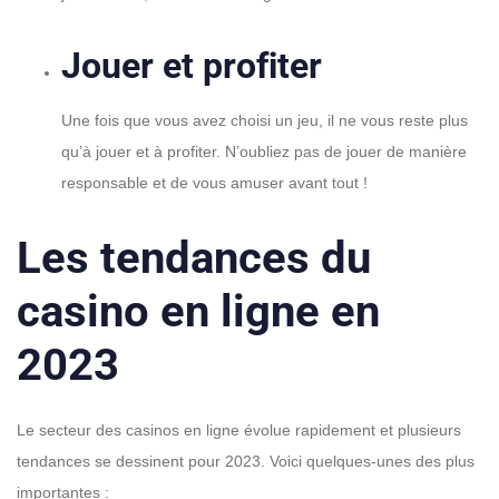
Jouer et profiter
Une fois que vous avez choisi un jeu, il ne vous reste plus
qu’à jouer et à profiter. N’oubliez pas de jouer de manière
responsable et de vous amuser avant tout !
Les tendances du
casino en ligne en
2023
Le secteur des casinos en ligne évolue rapidement et plusieurs
tendances se dessinent pour 2023. Voici quelques-unes des plus
importantes :