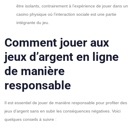
être isolants, contrairement à l’expérience de jouer dans un
casino physique où l’interaction sociale est une partie
intégrante du jeu.
Comment jouer aux
jeux d’argent en ligne
de manière
responsable
Il est essentiel de jouer de manière responsable pour profiter des
jeux d’argent sans en subir les conséquences négatives. Voici
quelques conseils à suivre :