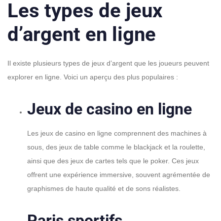
Les types de jeux
d’argent en ligne
Il existe plusieurs types de jeux d’argent que les joueurs peuvent
explorer en ligne. Voici un aperçu des plus populaires :
Jeux de casino en ligne
Les jeux de casino en ligne comprennent des machines à
sous, des jeux de table comme le blackjack et la roulette,
ainsi que des jeux de cartes tels que le poker. Ces jeux
offrent une expérience immersive, souvent agrémentée de
graphismes de haute qualité et de sons réalistes.
Paris sportifs