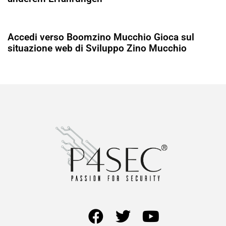
5 ay ago
Uncategorized
Accedi verso Boomzino Mucchio Gioca sul
situazione web di Sviluppo Zino Mucchio