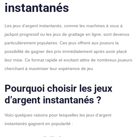
instantanés
Les jeux d’argent instantanés, comme les machines à sous à
jackpot progressif ou les jeux de grattage en ligne, sont devenus
particulièrement populaires. Ces jeux offrent aux joueurs la
possibilité de gagner des prix immédiatement après avoir placé
leur mise. Ce format rapide et excitant attire de nombreux joueurs
cherchant à maximiser leur expérience de jeu.
Pourquoi choisir les jeux
d’argent instantanés ?
Voici quelques raisons pour lesquelles les jeux d’argent
instantanés gagnent en popularité :