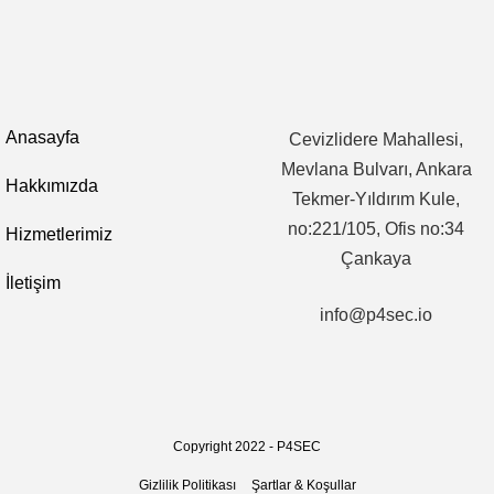
Anasayfa
Cevizlidere Mahallesi,
Mevlana Bulvarı, Ankara
Hakkımızda
Tekmer-Yıldırım Kule,
no:221/105, Ofis no:34
Hizmetlerimiz
Çankaya
İletişim
info@p4sec.io
Copyright 2022 - P4SEC
Gizlilik Politikası
Şartlar & Koşullar