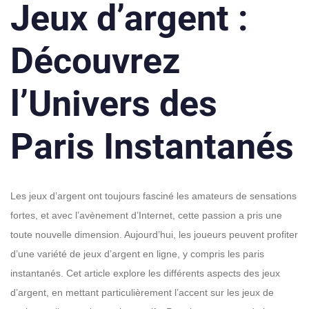
Jeux d’argent :
Découvrez
l’Univers des
Paris Instantanés
Les jeux d’argent ont toujours fasciné les amateurs de sensations
fortes, et avec l’avènement d’Internet, cette passion a pris une
toute nouvelle dimension. Aujourd’hui, les joueurs peuvent profiter
d’une variété de jeux d’argent en ligne, y compris les paris
instantanés. Cet article explore les différents aspects des jeux
d’argent, en mettant particulièrement l’accent sur les jeux de