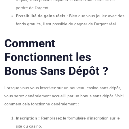
perdre de l’argent.
Possibilité de gains réels :
Bien que vous jouiez avec des
fonds gratuits, il est possible de gagner de l’argent réel.
Comment
Fonctionnent les
Bonus Sans Dépôt ?
Lorsque vous vous inscrivez sur un nouveau casino sans dépôt,
vous serez généralement accueilli par un bonus sans dépôt. Voici
comment cela fonctionne généralement :
Inscription :
Remplissez le formulaire d’inscription sur le
site du casino.