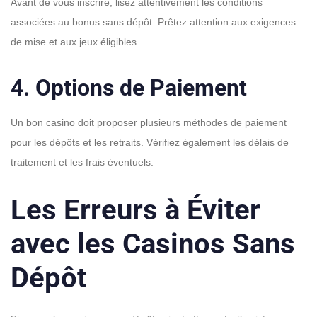
Avant de vous inscrire, lisez attentivement les conditions
associées au bonus sans dépôt. Prêtez attention aux exigences
de mise et aux jeux éligibles.
4. Options de Paiement
Un bon casino doit proposer plusieurs méthodes de paiement
pour les dépôts et les retraits. Vérifiez également les délais de
traitement et les frais éventuels.
Les Erreurs à Éviter
avec les Casinos Sans
Dépôt