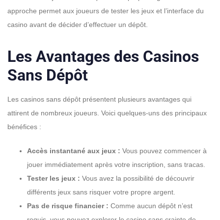
approche permet aux joueurs de tester les jeux et l’interface du
casino avant de décider d’effectuer un dépôt.
Les Avantages des Casinos
Sans Dépôt
Les casinos sans dépôt présentent plusieurs avantages qui
attirent de nombreux joueurs. Voici quelques-uns des principaux
bénéfices :
Accès instantané aux jeux :
Vous pouvez commencer à
jouer immédiatement après votre inscription, sans tracas.
Tester les jeux :
Vous avez la possibilité de découvrir
différents jeux sans risquer votre propre argent.
Pas de risque financier :
Comme aucun dépôt n’est
requis, vous pouvez explorer le casino sans crainte de