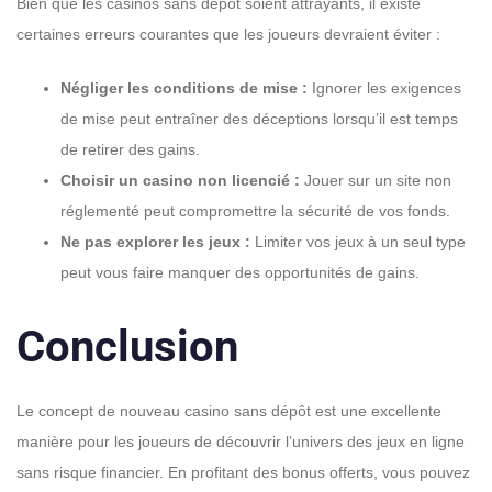
Bien que les casinos sans dépôt soient attrayants, il existe
certaines erreurs courantes que les joueurs devraient éviter :
Négliger les conditions de mise :
Ignorer les exigences
de mise peut entraîner des déceptions lorsqu’il est temps
de retirer des gains.
Choisir un casino non licencié :
Jouer sur un site non
réglementé peut compromettre la sécurité de vos fonds.
Ne pas explorer les jeux :
Limiter vos jeux à un seul type
peut vous faire manquer des opportunités de gains.
Conclusion
Le concept de nouveau casino sans dépôt est une excellente
manière pour les joueurs de découvrir l’univers des jeux en ligne
sans risque financier. En profitant des bonus offerts, vous pouvez