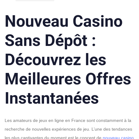
Nouveau Casino
Sans Dépôt :
Découvrez les
Meilleures Offres
Instantanées
Les amateurs de jeux en ligne en France sont constamment à la
recherche de nouvelles expériences de jeu. L’une des tendances
les plus captivantes du moment est le concept de
nouveau casino