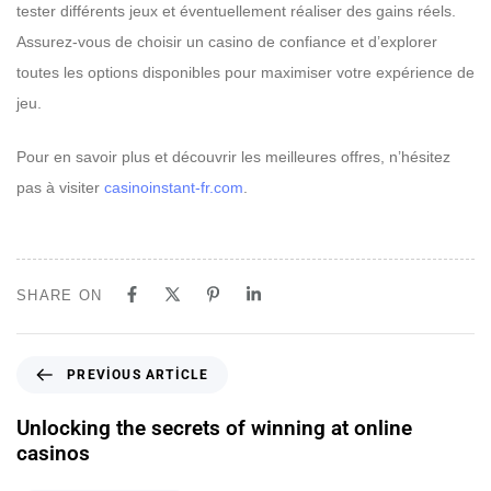
tester différents jeux et éventuellement réaliser des gains réels.
Assurez-vous de choisir un casino de confiance et d’explorer
toutes les options disponibles pour maximiser votre expérience de
jeu.
Pour en savoir plus et découvrir les meilleures offres, n’hésitez
pas à visiter
casinoinstant-fr.com
.
SHARE ON
PREVIOUS ARTICLE
Unlocking the secrets of winning at online
casinos