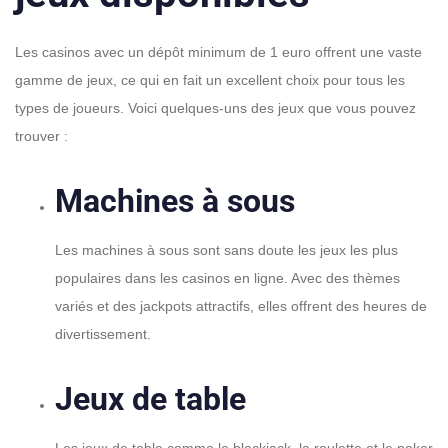
Les casinos avec un dépôt minimum de 1 euro offrent une vaste
gamme de jeux, ce qui en fait un excellent choix pour tous les
types de joueurs. Voici quelques-uns des jeux que vous pouvez
trouver :
Machines à sous
Les machines à sous sont sans doute les jeux les plus
populaires dans les casinos en ligne. Avec des thèmes
variés et des jackpots attractifs, elles offrent des heures de
divertissement.
Jeux de table
Les jeux de table comme le blackjack, la roulette et le poker