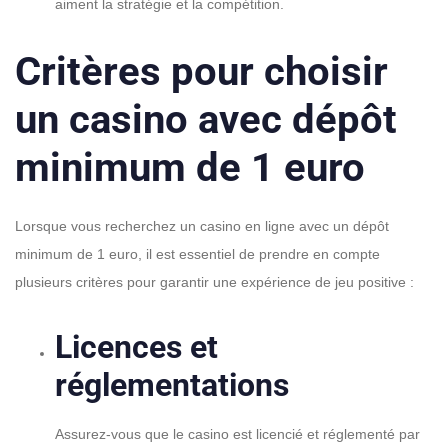
aiment la stratégie et la compétition.
Critères pour choisir
un casino avec dépôt
minimum de 1 euro
Lorsque vous recherchez un casino en ligne avec un dépôt
minimum de 1 euro, il est essentiel de prendre en compte
plusieurs critères pour garantir une expérience de jeu positive :
Licences et
réglementations
Assurez-vous que le casino est licencié et réglementé par