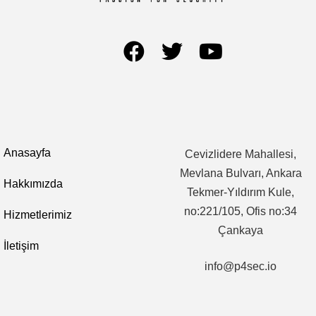
Anasayfa
Cevizlidere Mahallesi,
Mevlana Bulvarı, Ankara
Hakkımızda
Tekmer-Yıldırım Kule,
no:221/105, Ofis no:34
Hizmetlerimiz
Çankaya
İletişim
info@p4sec.io