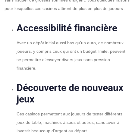
pour lesquelles ces casinos attirent de plus en plus de joueurs :
Accessibilité financière
Avec un dépôt initial aussi bas qu’un euro, de nombreux
joueurs, y compris ceux qui ont un budget limité, peuvent
se permettre d’essayer divers jeux sans pression
financière.
Découverte de nouveaux
jeux
Ces casinos permettent aux joueurs de tester différents
jeux de table, machines à sous et autres, sans avoir à
investir beaucoup d’argent au départ.