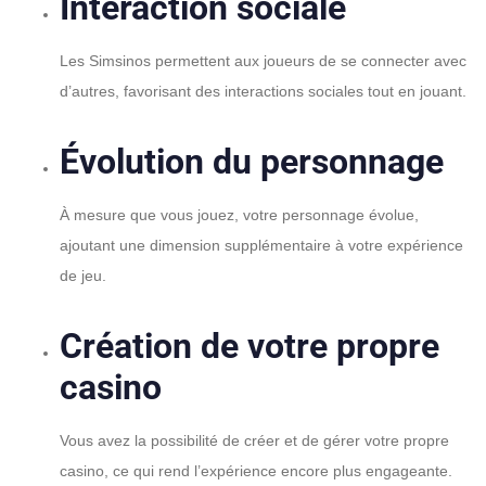
Interaction sociale
Les Simsinos permettent aux joueurs de se connecter avec
d’autres, favorisant des interactions sociales tout en jouant.
Évolution du personnage
À mesure que vous jouez, votre personnage évolue,
ajoutant une dimension supplémentaire à votre expérience
de jeu.
Création de votre propre
casino
Vous avez la possibilité de créer et de gérer votre propre
casino, ce qui rend l’expérience encore plus engageante.