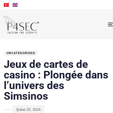
PUBLISHED
Author
Published
IN:
on:
UNCATEGORIZED
Jeux de cartes de
casino : Plongée dans
l’univers des
Simsinos
Şubat 25, 2026