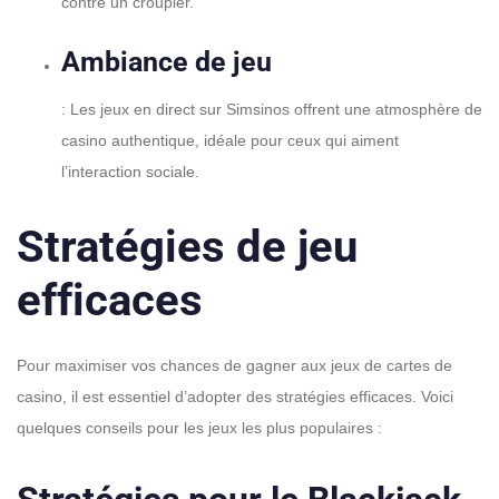
contre un croupier.
Ambiance de jeu
: Les jeux en direct sur Simsinos offrent une atmosphère de
casino authentique, idéale pour ceux qui aiment
l’interaction sociale.
Stratégies de jeu
efficaces
Pour maximiser vos chances de gagner aux jeux de cartes de
casino, il est essentiel d’adopter des stratégies efficaces. Voici
quelques conseils pour les jeux les plus populaires :