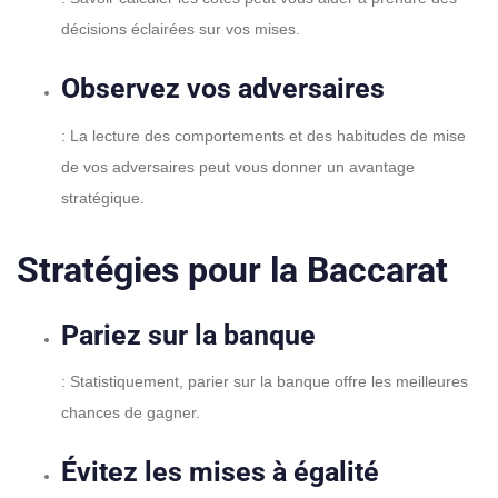
décisions éclairées sur vos mises.
Observez vos adversaires
: La lecture des comportements et des habitudes de mise
de vos adversaires peut vous donner un avantage
stratégique.
Stratégies pour la Baccarat
Pariez sur la banque
: Statistiquement, parier sur la banque offre les meilleures
chances de gagner.
Évitez les mises à égalité