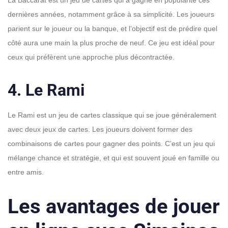
dernières années, notamment grâce à sa simplicité. Les joueurs
parient sur le joueur ou la banque, et l’objectif est de prédire quel
côté aura une main la plus proche de neuf. Ce jeu est idéal pour
ceux qui préfèrent une approche plus décontractée.
4. Le Rami
Le Rami est un jeu de cartes classique qui se joue généralement
avec deux jeux de cartes. Les joueurs doivent former des
combinaisons de cartes pour gagner des points. C’est un jeu qui
mélange chance et stratégie, et qui est souvent joué en famille ou
entre amis.
Les avantages de jouer