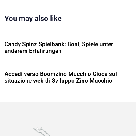
You may also like
5 ay ago
Uncategorized
Candy Spinz Spielbank: Boni, Spiele unter
anderem Erfahrungen
5 ay ago
Uncategorized
Accedi verso Boomzino Mucchio Gioca sul
situazione web di Sviluppo Zino Mucchio