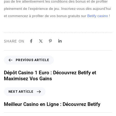
pas de lire attentivement les conditions des bonus et de profiter
pleinement de l’expérience de jeu. Inscrivez-vous dès aujourd’hui
et commencez à profiter de vos bonus gratuits sur
Betify casino
!
SHARE ON
PREVIOUS ARTICLE
Dépôt Casino 1 Euro : Découvrez Betify et
Maximisez Vos Gains
NEXT ARTICLE
Meilleur Casino en Ligne : Découvrez Betify