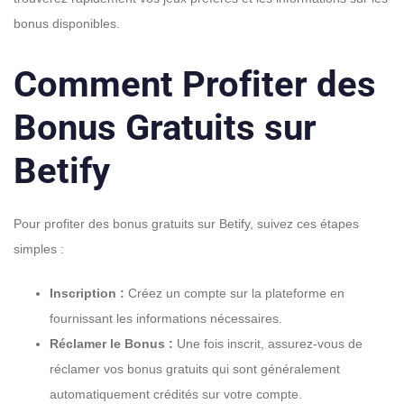
bonus disponibles.
Comment Profiter des
Bonus Gratuits sur
Betify
Pour profiter des bonus gratuits sur Betify, suivez ces étapes
simples :
Inscription :
Créez un compte sur la plateforme en
fournissant les informations nécessaires.
Réclamer le Bonus :
Une fois inscrit, assurez-vous de
réclamer vos bonus gratuits qui sont généralement
automatiquement crédités sur votre compte.