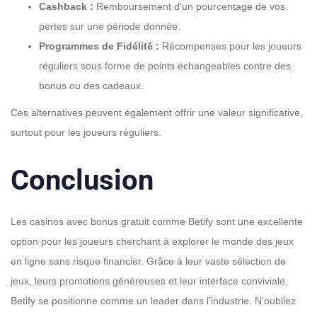
Cashback :
Remboursement d’un pourcentage de vos
pertes sur une période donnée.
Programmes de Fidélité :
Récompenses pour les joueurs
réguliers sous forme de points échangeables contre des
bonus ou des cadeaux.
Ces alternatives peuvent également offrir une valeur significative,
surtout pour les joueurs réguliers.
Conclusion
Les casinos avec bonus gratuit comme Betify sont une excellente
option pour les joueurs cherchant à explorer le monde des jeux
en ligne sans risque financier. Grâce à leur vaste sélection de
jeux, leurs promotions généreuses et leur interface conviviale,
Betify se positionne comme un leader dans l’industrie. N’oubliez