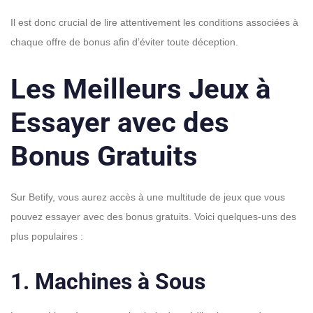
Il est donc crucial de lire attentivement les conditions associées à
chaque offre de bonus afin d’éviter toute déception.
Les Meilleurs Jeux à
Essayer avec des
Bonus Gratuits
Sur Betify, vous aurez accès à une multitude de jeux que vous
pouvez essayer avec des bonus gratuits. Voici quelques-uns des
plus populaires :
1. Machines à Sous