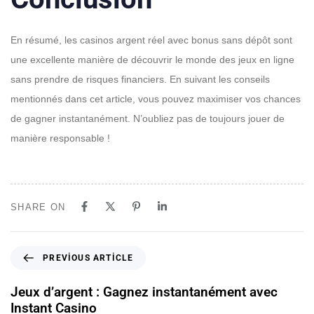
En résumé, les casinos argent réel avec bonus sans dépôt sont
une excellente manière de découvrir le monde des jeux en ligne
sans prendre de risques financiers. En suivant les conseils
mentionnés dans cet article, vous pouvez maximiser vos chances
de gagner instantanément. N’oubliez pas de toujours jouer de
manière responsable !
SHARE ON
PREVIOUS ARTICLE
Jeux d’argent : Gagnez instantanément avec
Instant Casino