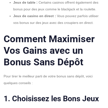
Jeux de table :
Certains casinos offrent également des
bonus pour des jeux comme le blackjack et la roulette.
Jeux de casino en direct :
Vous pouvez parfois utiliser
vos bonus sur des jeux avec des croupiers en direct.
Comment Maximiser
Vos Gains avec un
Bonus Sans Dépôt
Pour tirer le meilleur parti de votre bonus sans dépôt, voici
quelques conseils :
1. Choisissez les Bons Jeux