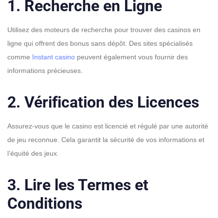
1. Recherche en Ligne
Utilisez des moteurs de recherche pour trouver des casinos en
ligne qui offrent des bonus sans dépôt. Des sites spécialisés
comme
Instant casino
peuvent également vous fournir des
informations précieuses.
2. Vérification des Licences
Assurez-vous que le casino est licencié et régulé par une autorité
de jeu reconnue. Cela garantit la sécurité de vos informations et
l’équité des jeux.
3. Lire les Termes et
Conditions