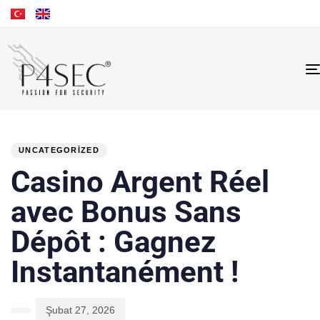
PUBLISHED
Author
Published
IN:
on:
UNCATEGORIZED
Casino Argent Réel
avec Bonus Sans
Dépôt : Gagnez
Instantanément !
Şubat 27, 2026