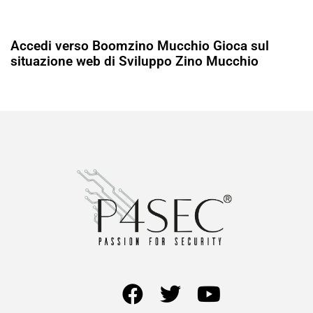
5 ay ago
Uncategorized
Accedi verso Boomzino Mucchio Gioca sul
situazione web di Sviluppo Zino Mucchio