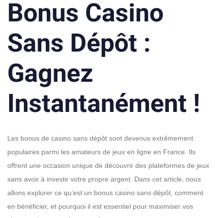
Bonus Casino
Sans Dépôt :
Gagnez
Instantanément !
Les bonus de casino sans dépôt sont devenus extrêmement
populaires parmi les amateurs de jeux en ligne en France. Ils
offrent une occasion unique de découvrir des plateformes de jeux
sans avoir à investir votre propre argent. Dans cet article, nous
allons explorer ce qu’est un bonus casino sans dépôt, comment
en bénéficier, et pourquoi il est essentiel pour maximiser vos