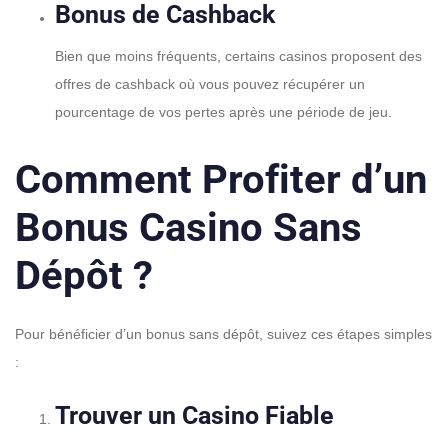
Bonus de Cashback
Bien que moins fréquents, certains casinos proposent des
offres de cashback où vous pouvez récupérer un
pourcentage de vos pertes après une période de jeu.
Comment Profiter d’un
Bonus Casino Sans
Dépôt ?
Pour bénéficier d’un bonus sans dépôt, suivez ces étapes simples
:
Trouver un Casino Fiable