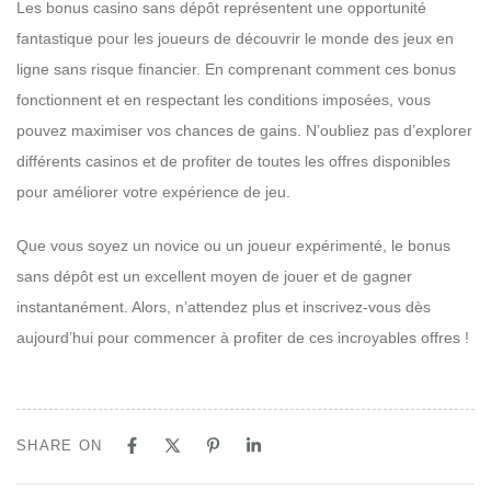
Les bonus casino sans dépôt représentent une opportunité
fantastique pour les joueurs de découvrir le monde des jeux en
ligne sans risque financier. En comprenant comment ces bonus
fonctionnent et en respectant les conditions imposées, vous
pouvez maximiser vos chances de gains. N’oubliez pas d’explorer
différents casinos et de profiter de toutes les offres disponibles
pour améliorer votre expérience de jeu.
Que vous soyez un novice ou un joueur expérimenté, le bonus
sans dépôt est un excellent moyen de jouer et de gagner
instantanément. Alors, n’attendez plus et inscrivez-vous dès
aujourd’hui pour commencer à profiter de ces incroyables offres !
SHARE ON