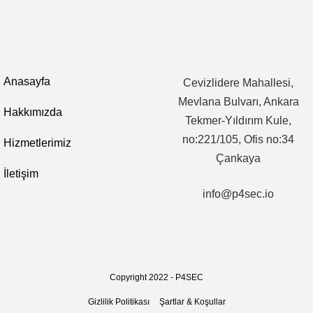
Anasayfa
Cevizlidere Mahallesi,
Mevlana Bulvarı, Ankara
Hakkımızda
Tekmer-Yıldırım Kule,
no:221/105, Ofis no:34
Hizmetlerimiz
Çankaya
İletişim
info@p4sec.io
Copyright 2022 - P4SEC
Gizlilik Politikası
Şartlar & Koşullar