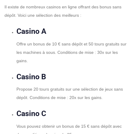
Il existe de nombreux casinos en ligne offrant des bonus sans
dépôt. Voici une sélection des meilleurs :
Casino A
Offre un bonus de 10 € sans dépôt et 50 tours gratuits sur
les machines à sous. Conditions de mise : 30x sur les
gains.
Casino B
Propose 20 tours gratuits sur une sélection de jeux sans
dépôt. Conditions de mise : 20x sur les gains.
Casino C
Vous pouvez obtenir un bonus de 15 € sans dépôt avec