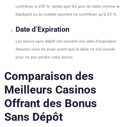
contribuer à 100 %, tandis que les jeux de table comme le
blackjack ou la roulette peuvent ne contribuer qu’à 10 %.
Date d’Expiration
Les bonus sans dépôt ont souvent une date d’expiration.
Assurez-vous de jouer avant que le délai ne soit écoulé
pour ne pas perdre votre bonus.
Comparaison des
Meilleurs Casinos
Offrant des Bonus
Sans Dépôt