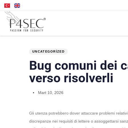
PUBLISHED
Author
Published
IN:
on:
UNCATEGORIZED
Bug comuni dei c
verso risolverli
Mart 10, 2026
Gli utenza potrebbero dover attaccare problemi relativi
discrepanze nei requisiti di lettere o assoggettarsi s