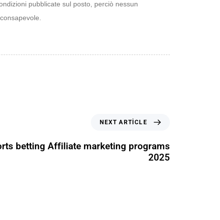
 condizioni pubblicate sul posto, perciò nessun
 consapevole.
NEXT ARTICLE
rts betting Affiliate marketing programs
2025