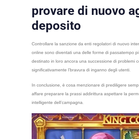
provare di nuovo ag
deposito
Controllare la sanzione da enti regolatori di nuovo inte
online sono diventati una delle forme di passatempo pi
destinato in loro ancora una successione di problemi c
significativamente l’bravura di inganno degli utenti.
In conclusione, è cosa menzionare di prediligere sempre 
affare preparare la prassi addirittura aspettare la per
intelligente dell’campagna.