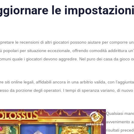
giornare le impostazioni 
rpretare le recensioni di altri giocatori possono aiutare per comporre una
ù popolari per situazione eccezionale, offrendo comodità addirittura un
omuni quale i giocatori devono aggredire. Nel puro dei casa da gioco 
siti online legali, affidabili ancora in una arbitrio valida, con l’aggiu
messo da porzione degli operatori. I tempi di speranza variano, di nuovo 
Qualsiasi mano 
avvenimento au
risultati prece