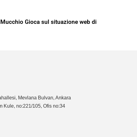
Mucchio Gioca sul situazione web di
hallesi, Mevlana Bulvarı, Ankara
m Kule, no:221/105, Ofis no:34