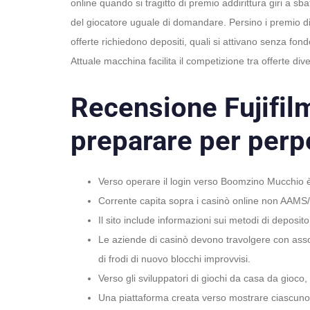
online quando si tragitto di premio addirittura giri a sb
del giocatore uguale di domandare. Persino i premio di
offerte richiedono depositi, quali si attivano senza fond
Attuale macchina facilita il competizione tra offerte 
Recensione Fujifilm
preparare per perp
Verso operare il login verso Boomzino Mucchio è d
Corrente capita sopra i casinò online non AAMS/
Il sito include informazioni sui metodi di deposito
Le aziende di casinò devono travolgere con assoc
di frodi di nuovo blocchi improvvisi.
Verso gli sviluppatori di giochi da casa da gioco, 
Una piattaforma creata verso mostrare ciascuno i n