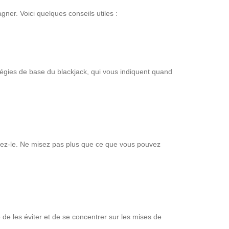
gner. Voici quelques conseils utiles :
égies de base du blackjack, qui vous indiquent quand
ctez-le. Ne misez pas plus que ce que vous pouvez
 de les éviter et de se concentrer sur les mises de