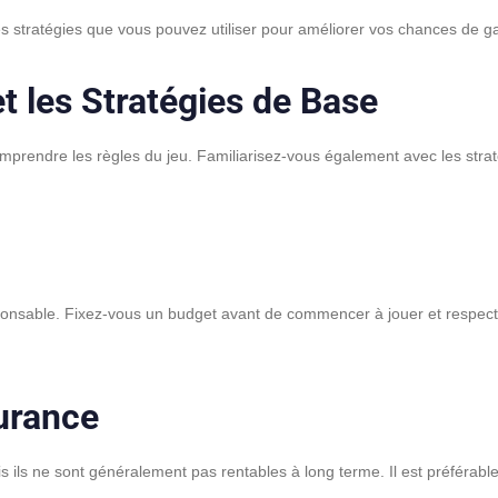
des stratégies que vous pouvez utiliser pour améliorer vos chances de ga
t les Stratégies de Base
prendre les règles du jeu. Familiarisez-vous également avec les strat
esponsable. Fixez-vous un budget avant de commencer à jouer et respe
surance
 ils ne sont généralement pas rentables à long terme. Il est préférable