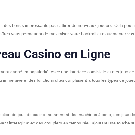
nt des bonus intéressants pour attirer de nouveaux joueurs. Cela peut
offres vous permettent de maximiser votre bankroll et d’augmenter vo
veau Casino en Ligne
ement gagné en popularité. Avec une interface conviviale et des jeux d
u immersive et des fonctionnalités qui plaisent à tous les types de joue
lection de jeux de casino, notamment des machines à sous, des jeux de 
peuvent interagir avec des croupiers en temps réel, ajoutant une touche 