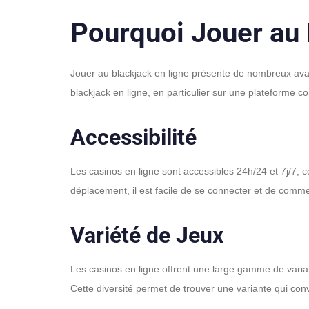
Pourquoi Jouer au 
Jouer au blackjack en ligne présente de nombreux avan
blackjack en ligne, en particulier sur une plateforme 
Accessibilité
Les casinos en ligne sont accessibles 24h/24 et 7j/7, 
déplacement, il est facile de se connecter et de comme
Variété de Jeux
Les casinos en ligne offrent une large gamme de varia
Cette diversité permet de trouver une variante qui convi