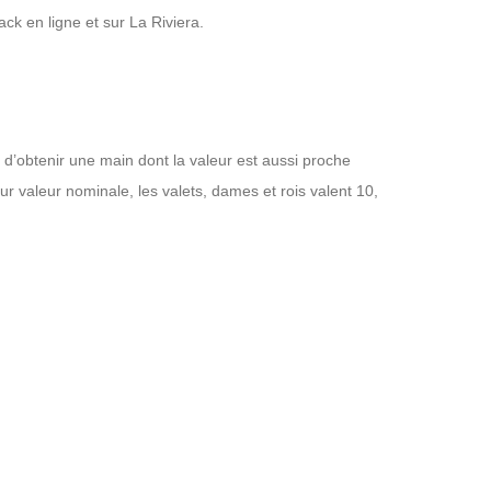
ack en ligne et sur La Riviera.
t d’obtenir une main dont la valeur est aussi proche
 valeur nominale, les valets, dames et rois valent 10,