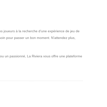
les joueurs à la recherche d’une expérience de jeu de
besoin pour passer un bon moment. N’attendez plus,
 ou un passionné, La Riviera vous offre une plateforme