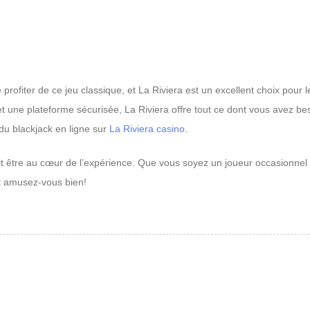
profiter de ce jeu classique, et La Riviera est un excellent choix pour 
s et une plateforme sécurisée, La Riviera offre tout ce dont vous avez 
du blackjack en ligne sur
La Riviera casino
.
oit être au cœur de l’expérience. Que vous soyez un joueur occasionnel
t amusez-vous bien!