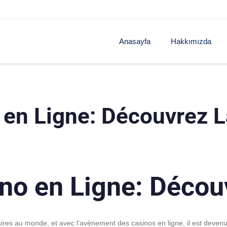
Anasayfa
Hakkımızda
 en Ligne: Découvrez L
no en Ligne: Découv
aires au monde, et avec l’avènement des casinos en ligne, il est devenu