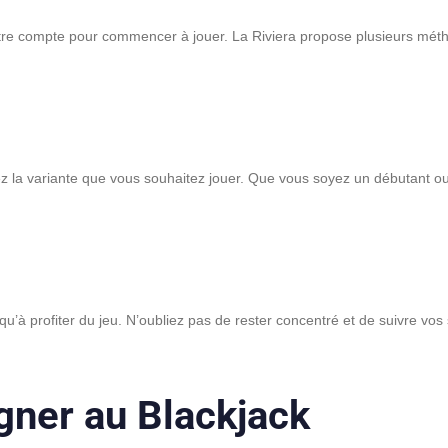
otre compte pour commencer à jouer. La Riviera propose plusieurs métho
sez la variante que vous souhaitez jouer. Que vous soyez un débutant o
s qu’à profiter du jeu. N’oubliez pas de rester concentré et de suivre v
gner au Blackjack