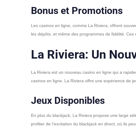
Bonus et Promotions
Les casinos en ligne, comme La Riviera, offrent souve
les dépôts, et même des programmes de fidélité. Ces 
La Riviera: Un Nou
La Riviera est un nouveau casino en ligne qui a rapid
casinos en ligne. La Riviera offre une expérience de je
Jeux Disponibles
En plus du blackjack, La Riviera propose une large sé
profiter de l’excitation du blackjack en direct, où ils 