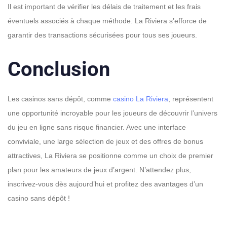
Il est important de vérifier les délais de traitement et les frais
éventuels associés à chaque méthode. La Riviera s’efforce de
garantir des transactions sécurisées pour tous ses joueurs.
Conclusion
Les casinos sans dépôt, comme
casino La Riviera
, représentent
une opportunité incroyable pour les joueurs de découvrir l’univers
du jeu en ligne sans risque financier. Avec une interface
conviviale, une large sélection de jeux et des offres de bonus
attractives, La Riviera se positionne comme un choix de premier
plan pour les amateurs de jeux d’argent. N’attendez plus,
inscrivez-vous dès aujourd’hui et profitez des avantages d’un
casino sans dépôt !