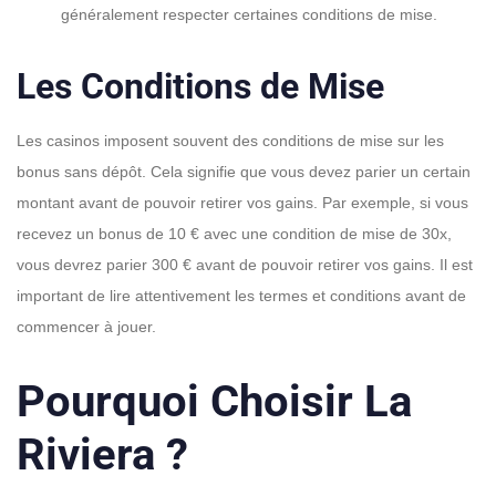
généralement respecter certaines conditions de mise.
Les Conditions de Mise
Les casinos imposent souvent des conditions de mise sur les
bonus sans dépôt. Cela signifie que vous devez parier un certain
montant avant de pouvoir retirer vos gains. Par exemple, si vous
recevez un bonus de 10 € avec une condition de mise de 30x,
vous devrez parier 300 € avant de pouvoir retirer vos gains. Il est
important de lire attentivement les termes et conditions avant de
commencer à jouer.
Pourquoi Choisir La
Riviera ?