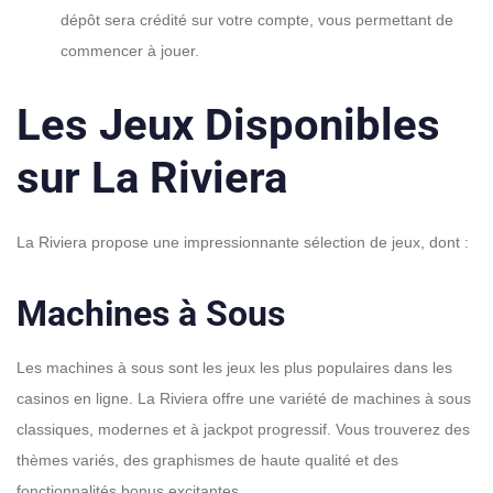
dépôt sera crédité sur votre compte, vous permettant de
commencer à jouer.
Les Jeux Disponibles
sur La Riviera
La Riviera propose une impressionnante sélection de jeux, dont :
Machines à Sous
Les machines à sous sont les jeux les plus populaires dans les
casinos en ligne. La Riviera offre une variété de machines à sous
classiques, modernes et à jackpot progressif. Vous trouverez des
thèmes variés, des graphismes de haute qualité et des
fonctionnalités bonus excitantes.