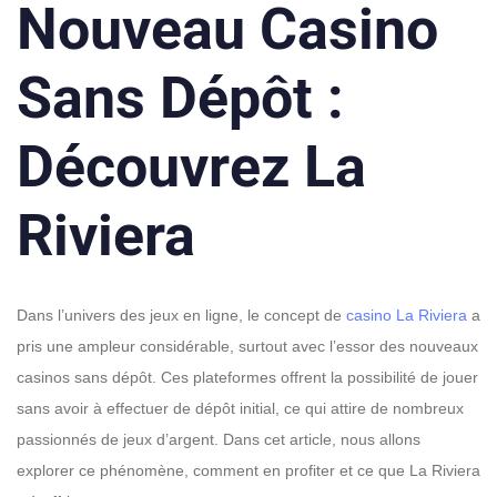
Nouveau Casino
Sans Dépôt :
Découvrez La
Riviera
Dans l’univers des jeux en ligne, le concept de
casino La Riviera
a
pris une ampleur considérable, surtout avec l’essor des nouveaux
casinos sans dépôt. Ces plateformes offrent la possibilité de jouer
sans avoir à effectuer de dépôt initial, ce qui attire de nombreux
passionnés de jeux d’argent. Dans cet article, nous allons
explorer ce phénomène, comment en profiter et ce que La Riviera