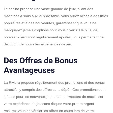
Le casino propose une vaste gamme de jeux, allant des
machines à sous aux jeux de table. Vous aurez accès à des titres
populaires et à des nouveautés, garantissant que vous ne
manquerez jamais d’options pour vous divertir. De plus, de
nouveaux jeux sont régulièrement ajoutés, vous permettant de
découvrir de nouvelles expériences de jeu.
Des Offres de Bonus
Avantageuses
La Riviera propose régulièrement des promotions et des bonus
attractifs, y compris des offres sans dépôt. Ces promotions sont
idéales pour les nouveaux joueurs et permettent de maximiser
votre expérience de jeu sans risquer votre propre argent.
Assurez-vous de vérifier les offres en cours lors de votre