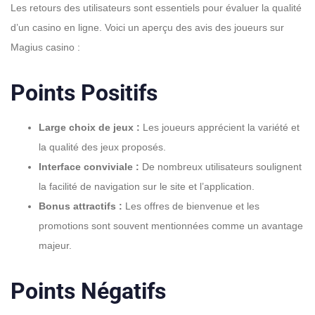
Les retours des utilisateurs sont essentiels pour évaluer la qualité
d’un casino en ligne. Voici un aperçu des avis des joueurs sur
Magius casino :
Points Positifs
Large choix de jeux :
Les joueurs apprécient la variété et
la qualité des jeux proposés.
Interface conviviale :
De nombreux utilisateurs soulignent
la facilité de navigation sur le site et l’application.
Bonus attractifs :
Les offres de bienvenue et les
promotions sont souvent mentionnées comme un avantage
majeur.
Points Négatifs