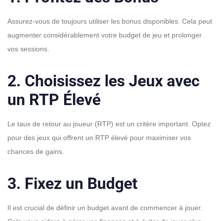
Assurez-vous de toujours utiliser les bonus disponibles. Cela peut
augmenter considérablement votre budget de jeu et prolonger
vos sessions.
2. Choisissez les Jeux avec
un RTP Élevé
Le taux de retour au joueur (RTP) est un critère important. Optez
pour des jeux qui offrent un RTP élevé pour maximiser vos
chances de gains.
3. Fixez un Budget
Il est crucial de définir un budget avant de commencer à jouer.