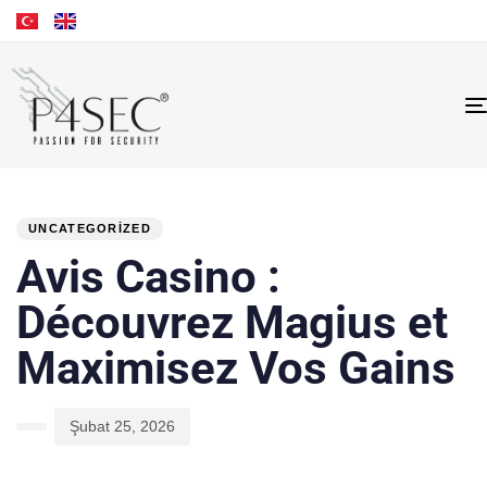
PUBLISHED
Author
Published
IN:
on:
UNCATEGORIZED
Avis Casino :
Découvrez Magius et
Maximisez Vos Gains
Şubat 25, 2026