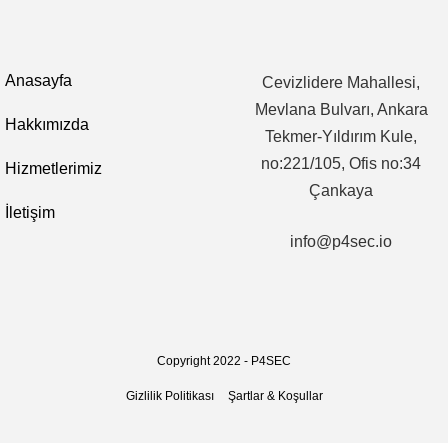
Anasayfa
Cevizlidere Mahallesi,
Mevlana Bulvarı, Ankara
Hakkımızda
Tekmer-Yıldırım Kule,
no:221/105, Ofis no:34
Hizmetlerimiz
Çankaya
İletişim
info@p4sec.io
Copyright 2022 - P4SEC
Gizlilik Politikası
Şartlar & Koşullar