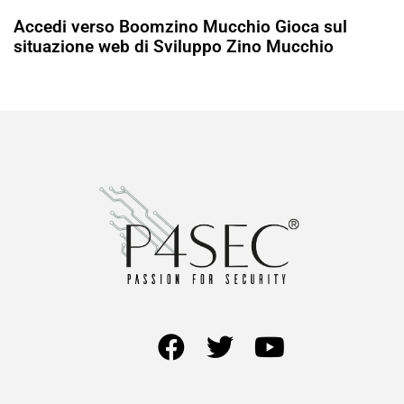
Accedi verso Boomzino Mucchio Gioca sul
situazione web di Sviluppo Zino Mucchio