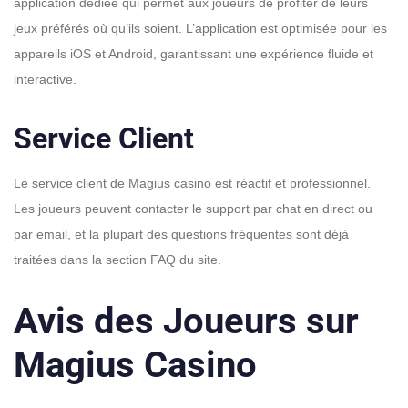
application dédiée qui permet aux joueurs de profiter de leurs
jeux préférés où qu’ils soient. L’application est optimisée pour les
appareils iOS et Android, garantissant une expérience fluide et
interactive.
Service Client
Le service client de Magius casino est réactif et professionnel.
Les joueurs peuvent contacter le support par chat en direct ou
par email, et la plupart des questions fréquentes sont déjà
traitées dans la section FAQ du site.
Avis des Joueurs sur
Magius Casino