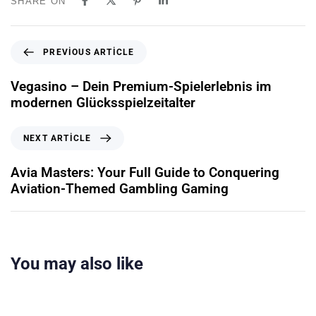
SHARE ON
PREVIOUS ARTICLE
Vegasino – Dein Premium-Spielerlebnis im
modernen Glücksspielzeitalter
NEXT ARTICLE
Avia Masters: Your Full Guide to Conquering
Aviation-Themed Gambling Gaming
You may also like
5 ay ago
Uncategorized