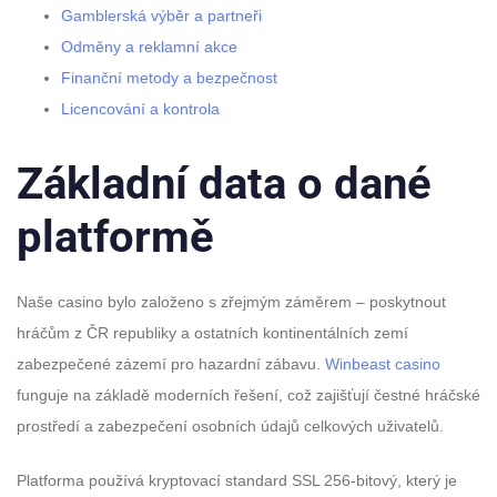
Gamblerská výběr a partneři
Odměny a reklamní akce
Finanční metody a bezpečnost
Licencování a kontrola
Základní data o dané
platformě
Naše casino bylo založeno s zřejmým záměrem – poskytnout
hráčům z ČR republiky a ostatních kontinentálních zemí
zabezpečené zázemí pro hazardní zábavu.
Winbeast casino
funguje na základě moderních řešení, což zajišťují čestné hráčské
prostředí a zabezpečení osobních údajů celkových uživatelů.
Platforma používá kryptovací standard SSL 256-bitový, který je