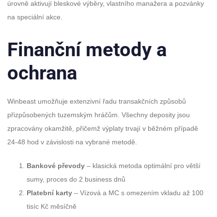
úrovně aktivují bleskové výběry, vlastního manažera a pozvánky
na speciální akce.
Finanční metody a
ochrana
Winbeast umožňuje extenzivní řadu transakčních způsobů
přizpůsobených tuzemským hráčům. Všechny deposity jsou
zpracovány okamžitě, přičemž výplaty trvají v běžném případě
24-48 hod v závislosti na vybrané metodě.
Bankové převody
– klasická metoda optimální pro větší
sumy, proces do 2 business dnů
Platební karty
– Vízová a MC s omezením vkladu až 100
tisíc Kč měsíčně