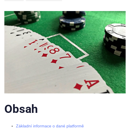
Obsah
Základní informace o dané platformě