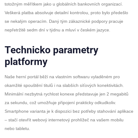
totožným měřítkem jako u globálních bankovních organizací.
Veškerá platba absolvuje detailní kontrolou, proto bylo předešlo
se nekalým operacím. Daný tým zákaznické podpory pracuje
nepřetržitě sedm dní v týdnu a mluví v českém jazyce.
Technicko parametry
platformy
Naše herní portál běží na vlastním softwaru vyladěném pro
okamžité spouštění titulů i na slabších síťových konektivitách.
Minimální nezbytná rychlost konexe představuje jen 2 megabitů
za sekundu, což umožňuje připojení prakticky odkudkoliv.
Smartphone varianta je k dispozici bez potřeby stahování aplikace
– stačí otevřít webový internetový prohlížeč na vašem mobilu
nebo tabletu.