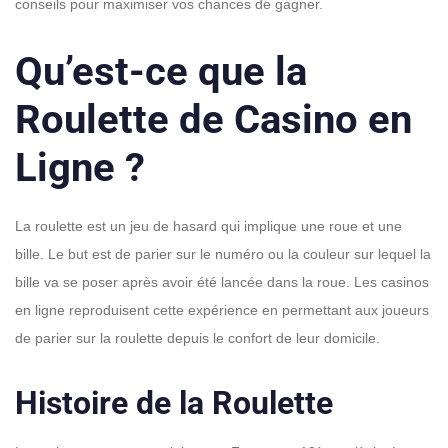
conseils pour maximiser vos chances de gagner.
Qu’est-ce que la
Roulette de Casino en
Ligne ?
La roulette est un jeu de hasard qui implique une roue et une
bille. Le but est de parier sur le numéro ou la couleur sur lequel la
bille va se poser après avoir été lancée dans la roue. Les casinos
en ligne reproduisent cette expérience en permettant aux joueurs
de parier sur la roulette depuis le confort de leur domicile.
Histoire de la Roulette