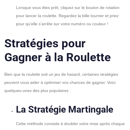
Lorsque vous êtes prêt, cliquez sur le bouton de rotation
pour lancer la roulette. Regardez la bille tourner et priez
pour qu’elle s’arrête sur votre numéro ou couleur !
Stratégies pour
Gagner à la Roulette
Bien que la roulette soit un jeu de hasard, certaines stratégies
peuvent vous aider à optimiser vos chances de gagner. Voici
quelques-unes des plus populaires :
La Stratégie Martingale
Cette méthode consiste à doubler votre mise après chaque