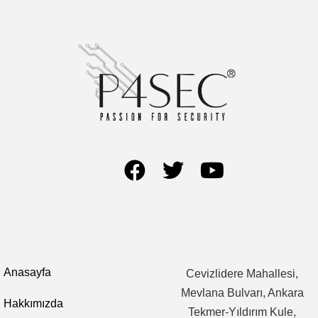
Anasayfa
Cevizlidere Mahallesi,
Mevlana Bulvarı, Ankara
Hakkımızda
Tekmer-Yıldırım Kule,