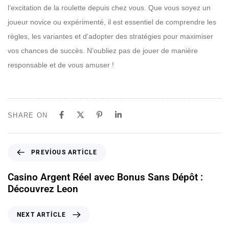
l’excitation de la roulette depuis chez vous. Que vous soyez un
joueur novice ou expérimenté, il est essentiel de comprendre les
règles, les variantes et d’adopter des stratégies pour maximiser
vos chances de succès. N’oubliez pas de jouer de manière
responsable et de vous amuser !
SHARE ON
PREVIOUS ARTICLE
Casino Argent Réel avec Bonus Sans Dépôt :
Découvrez Leon
NEXT ARTICLE