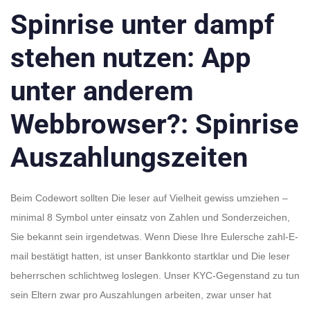
Spinrise unter dampf
stehen nutzen: App
unter anderem
Webbrowser?: Spinrise
Auszahlungszeiten
Beim Codewort sollten Die leser auf Vielheit gewiss umziehen –
minimal 8 Symbol unter einsatz von Zahlen und Sonderzeichen,
Sie bekannt sein irgendetwas. Wenn Diese Ihre Eulersche zahl-E-
mail bestätigt hatten, ist unser Bankkonto startklar und Die leser
beherrschen schlichtweg loslegen. Unser KYC-Gegenstand zu tun
sein Eltern zwar pro Auszahlungen arbeiten, zwar unser hat