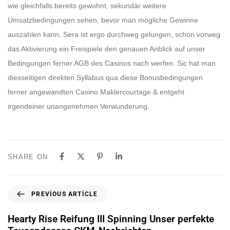
wie gleichfalls bereits gewohnt, sekundär weitere
Umsatzbedingungen sehen, bevor man mögliche Gewinne
auszahlen kann. Sera ist ergo durchweg gelungen, schon vorweg
das Aktivierung ein Freispiele den genauen Anblick auf unser
Bedingungen ferner AGB des Casinos nach werfen. Sic hat man
diesseitigen direkten Syllabus qua diese Bonusbedingungen
ferner angewandten Casino Maklercourtage & entgeht
irgendeiner unangenehmen Verwunderung.
SHARE ON
PREVIOUS ARTICLE
Hearty Rise Reifung III Spinning Unser perfekte