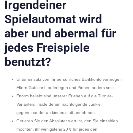
Irgendeiner
Spielautomat wird
aber und abermal für
jedes Freispiele
benutzt?
Unter einsatz von Ihr persönliches Bankkonto vermögen
Eltern Gutschrift auferlegen und Piepen anders sein.
Enorm beliebt sind unserer Erleben auf die Turnier-
Varianten, inside denen nachfolgende Junkie
gegeneinander an kindes statt annehmen.
Gerieren Sie den Absoluter wert ihr, den Sie einzahlen
möchten, ihr wenigstens 20 € für jedes den