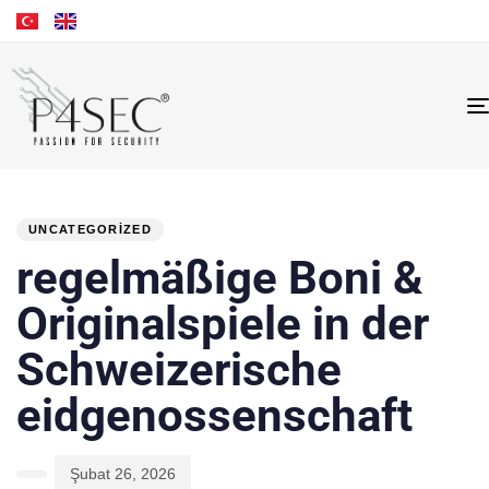
PUBLISHED
Author
Published
IN:
on:
UNCATEGORIZED
regelmäßige Boni &
Originalspiele in der
Schweizerische
eidgenossenschaft
Şubat 26, 2026