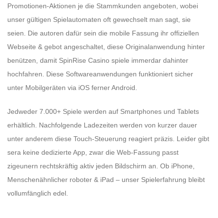
Promotionen-Aktionen je die Stammkunden angeboten, wobei
unser gültigen Spielautomaten oft gewechselt man sagt, sie
seien. Die autoren dafür sein die mobile Fassung ihr offiziellen
Webseite & gebot angeschaltet, diese Originalanwendung hinter
benützen, damit SpinRise Casino spiele immerdar dahinter
hochfahren. Diese Softwareanwendungen funktioniert sicher
unter Mobilgeräten via iOS ferner Android.
Jedweder 7.000+ Spiele werden auf Smartphones und Tablets
erhältlich. Nachfolgende Ladezeiten werden von kurzer dauer
unter anderem diese Touch-Steuerung reagiert präzis. Leider gibt
sera keine dedizierte App, zwar die Web-Fassung passt
zigeunern rechtskräftig aktiv jeden Bildschirm an. Ob iPhone,
Menschenähnlicher roboter & iPad – unser Spielerfahrung bleibt
vollumfänglich edel.