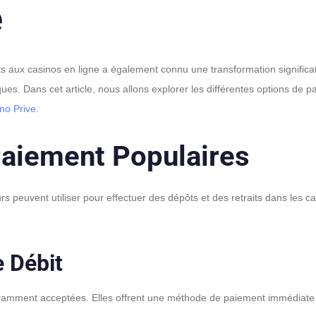
e
nts aux casinos en ligne a également connu une transformation signifi
es. Dans cet article, nous allons explorer les différentes options de p
no Prive
.
aiement Populaires
s peuvent utiliser pour effectuer des dépôts et des retraits dans les ca
e Débit
uramment acceptées. Elles offrent une méthode de paiement immédiate 