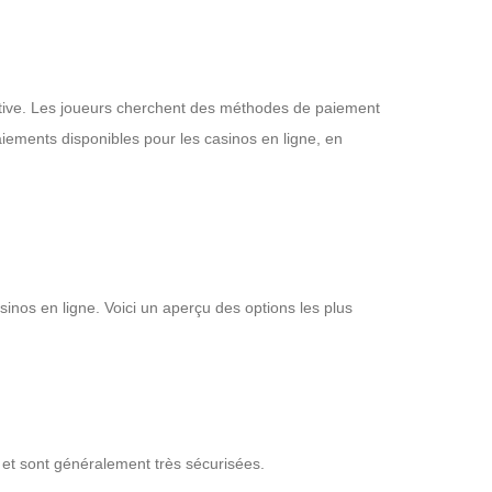
cative. Les joueurs cherchent des méthodes de paiement
aiements disponibles pour les casinos en ligne, en
sinos en ligne. Voici un aperçu des options les plus
et sont généralement très sécurisées.