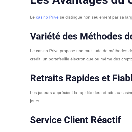
Le
casino Prive
se distingue non seulement par sa larg
Variété des Méthodes d
Le casino Prive propose une multitude de méthodes de p
crédit, un portefeuille électronique ou même des cryp
Retraits Rapides et Fiab
Les joueurs apprécient la rapidité des retraits au cas
jours.
Service Client Réactif