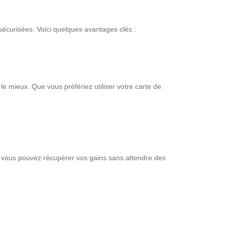
écurisées. Voici quelques avantages clés :
e mieux. Que vous préfériez utiliser votre carte de
é, vous pouvez récupérer vos gains sans attendre des