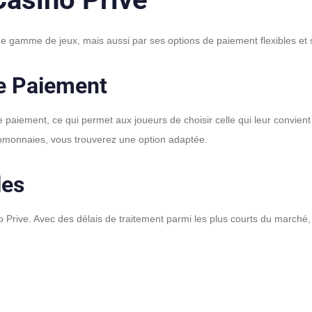
e gamme de jeux, mais aussi par ses options de paiement flexibles et s
e Paiement
aiement, ce qui permet aux joueurs de choisir celle qui leur convient l
tomonnaies, vous trouverez une option adaptée.
les
ino Prive. Avec des délais de traitement parmi les plus courts du march