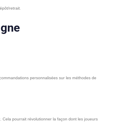
pôt/retrait.
igne
es recommandations personnalisées sur les méthodes de
ela pourrait révolutionner la façon dont les joueurs