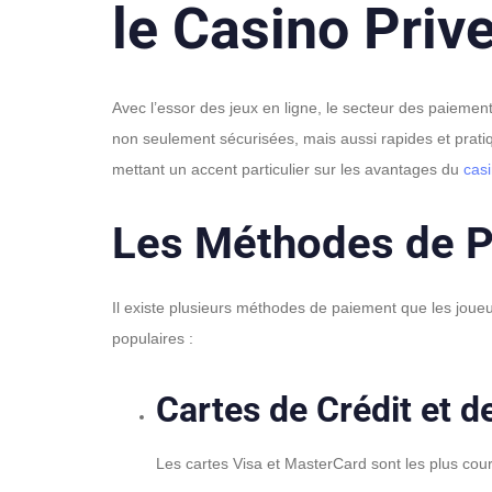
le Casino Priv
Avec l’essor des jeux en ligne, le secteur des paieme
non seulement sécurisées, mais aussi rapides et pratiqu
mettant un accent particulier sur les avantages du
casi
Les Méthodes de P
Il existe plusieurs méthodes de paiement que les joueur
populaires :
Cartes de Crédit et d
Les cartes Visa et MasterCard sont les plus co