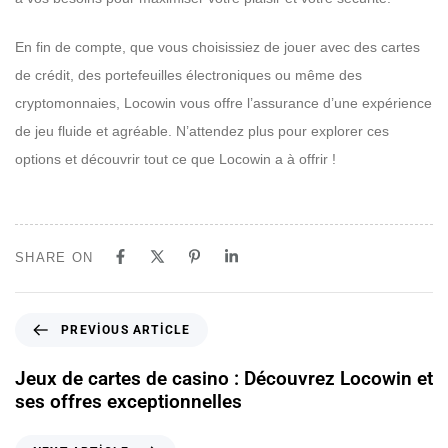
En fin de compte, que vous choisissiez de jouer avec des cartes
de crédit, des portefeuilles électroniques ou même des
cryptomonnaies, Locowin vous offre l’assurance d’une expérience
de jeu fluide et agréable. N’attendez plus pour explorer ces
options et découvrir tout ce que Locowin a à offrir !
SHARE ON
PREVIOUS ARTICLE
Jeux de cartes de casino : Découvrez Locowin et
ses offres exceptionnelles