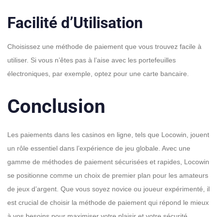
Facilité d’Utilisation
Choisissez une méthode de paiement que vous trouvez facile à
utiliser. Si vous n’êtes pas à l’aise avec les portefeuilles
électroniques, par exemple, optez pour une carte bancaire.
Conclusion
Les paiements dans les casinos en ligne, tels que Locowin, jouent
un rôle essentiel dans l’expérience de jeu globale. Avec une
gamme de méthodes de paiement sécurisées et rapides, Locowin
se positionne comme un choix de premier plan pour les amateurs
de jeux d’argent. Que vous soyez novice ou joueur expérimenté, il
est crucial de choisir la méthode de paiement qui répond le mieux
à vos besoins pour maximiser votre plaisir et votre sécurité.