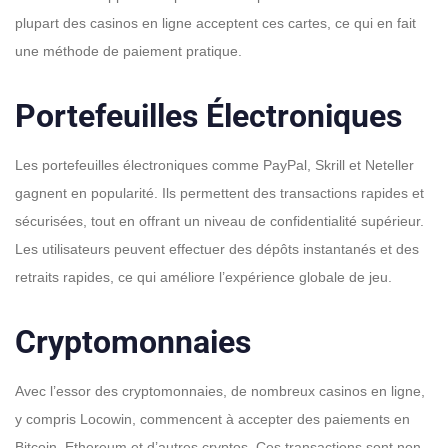
plupart des casinos en ligne acceptent ces cartes, ce qui en fait
une méthode de paiement pratique.
Portefeuilles Électroniques
Les portefeuilles électroniques comme PayPal, Skrill et Neteller
gagnent en popularité. Ils permettent des transactions rapides et
sécurisées, tout en offrant un niveau de confidentialité supérieur.
Les utilisateurs peuvent effectuer des dépôts instantanés et des
retraits rapides, ce qui améliore l’expérience globale de jeu.
Cryptomonnaies
Avec l’essor des cryptomonnaies, de nombreux casinos en ligne,
y compris Locowin, commencent à accepter des paiements en
Bitcoin, Ethereum et d’autres cryptos. Ces transactions sont non