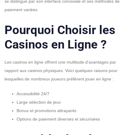
se distingue par son interface conviviale et ses méthodes de
paiement variées.
Pourquoi Choisir les
Casinos en Ligne ?
Les casinos en ligne offrent une multitude d’avantages par
rapport aux casinos physiques. Voici quelques raisons pour
lesquelles de nombreux joueurs préfèrent jouer en ligne :
Accessibilité 24/7
Large sélection de jeux
Bonus et promotions attrayants
Options de paiement diverses et sécurisées