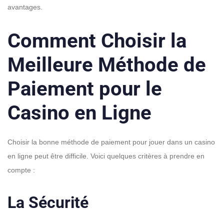
avantages.
Comment Choisir la
Meilleure Méthode de
Paiement pour le
Casino en Ligne
Choisir la bonne méthode de paiement pour jouer dans un casino
en ligne peut être difficile. Voici quelques critères à prendre en
compte :
La Sécurité