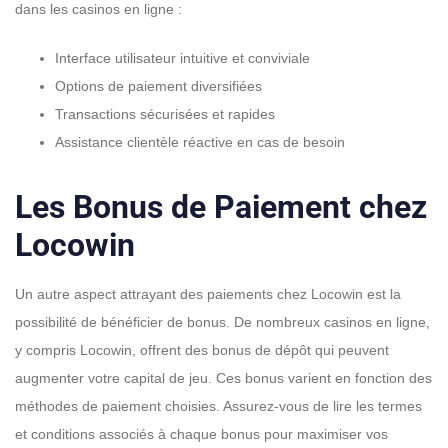
dans les casinos en ligne :
Interface utilisateur intuitive et conviviale
Options de paiement diversifiées
Transactions sécurisées et rapides
Assistance clientèle réactive en cas de besoin
Les Bonus de Paiement chez
Locowin
Un autre aspect attrayant des paiements chez Locowin est la
possibilité de bénéficier de bonus. De nombreux casinos en ligne,
y compris Locowin, offrent des bonus de dépôt qui peuvent
augmenter votre capital de jeu. Ces bonus varient en fonction des
méthodes de paiement choisies. Assurez-vous de lire les termes
et conditions associés à chaque bonus pour maximiser vos