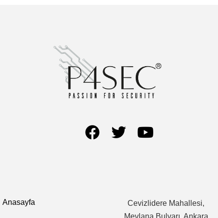
Anasayfa
Cevizlidere Mahallesi,
Mevlana Bulvarı, Ankara