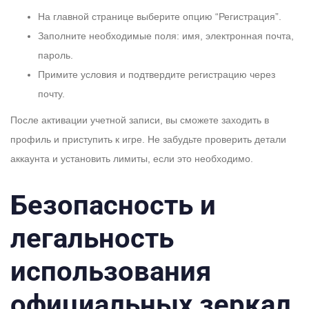
На главной странице выберите опцию “Регистрация”.
Заполните необходимые поля: имя, электронная почта,
пароль.
Примите условия и подтвердите регистрацию через
почту.
После активации учетной записи, вы сможете заходить в
профиль и приступить к игре. Не забудьте проверить детали
аккаунта и установить лимиты, если это необходимо.
Безопасность и
легальность
использования
официальных зеркал