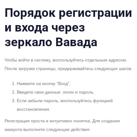
Порядок регистрации
и входа через
зеркало Вавада
Чтобы войти в систему, воспользуйтесь отдельным адресом.
После загрузки страницы, придерживайтесь следующих шагов:
Нажмите на кнопку “Вход”.
Введите свои данные: логин и пароль.
Если забыли пароль, воспользуйтесь функцией
восстановления.
Регистрация проста и интуитивно понятна. Для создания
аккаунта выполните следующие действия: