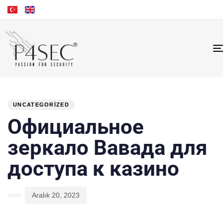
PUBLISHED
Author
Published
IN:
on:
UNCATEGORIZED
Официальное
зеркало Вавада для
доступа к казино
Aralık 20, 2023