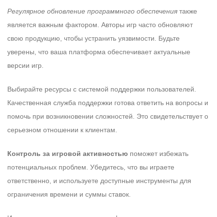
Регулярное обновление программного обеспечения
также
является важным фактором. Авторы игр часто обновляют
свою продукцию, чтобы устранить уязвимости. Будьте
уверены, что ваша платформа обеспечивает актуальные
версии игр.
Выбирайте ресурсы с системой поддержки пользователей.
Качественная служба поддержки готова ответить на вопросы и
помочь при возникновении сложностей. Это свидетельствует о
серьезном отношении к клиентам.
Контроль за игровой активностью
поможет избежать
потенциальных проблем. Убедитесь, что вы играете
ответственно, и используете доступные инструменты для
ограничения времени и суммы ставок.