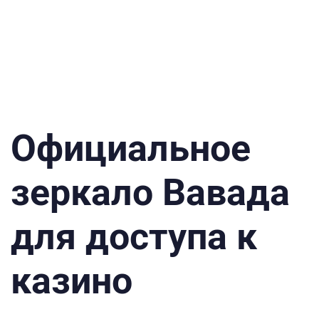
Официальное
зеркало Вавада
для доступа к
казино