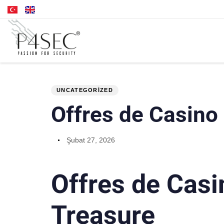
PUBLISHED
Author
Published
IN:
on:
UNCATEGORIZED
Offres de Casino
Şubat 27, 2026
Offres de Casi
Treasure