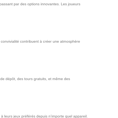
n passant par des options innovantes. Les joueurs
 convivialité contribuent à créer une atmosphère
de dépôt, des tours gratuits, et même des
à leurs jeux préférés depuis n’importe quel appareil.