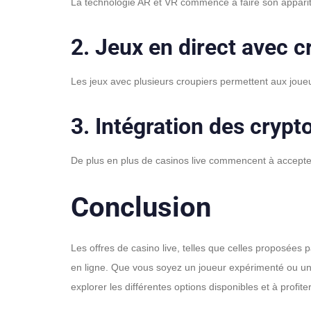
La technologie AR et VR commence à faire son appariti
2. Jeux en direct avec c
Les jeux avec plusieurs croupiers permettent aux joue
3. Intégration des cryp
De plus en plus de casinos live commencent à accepter
Conclusion
Les offres de casino live, telles que celles proposées
en ligne. Que vous soyez un joueur expérimenté ou un n
explorer les différentes options disponibles et à profi