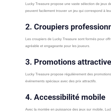
Lucky Treasure propose une vaste sélection de jeux de 
peuvent facilement trouver un jeu qui correspond à leu
2. Croupiers profession
Les croupiers de Lucky Treasure sont formés pour offri
agréable et engageante pour les joueurs.
3. Promotions attractiv
Lucky Treasure propose régulièrement des promotions 
événements spéciaux avec des prix attractifs.
4. Accessibilité mobile
Avec la montée en puissance des jeux sur mobile, Lucky