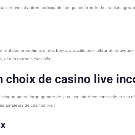
aliser avec d’autres participants, ce qui peut rendre le jeu plus agréab
rent des promotions et des bonus attractifs pour attirer de nouveaux jo
 et des tournois exclusifs.
n choix de casino live in
istingue par sa large gamme de jeux, son interface conviviale et ses o
les amateurs de casinos live :
ux