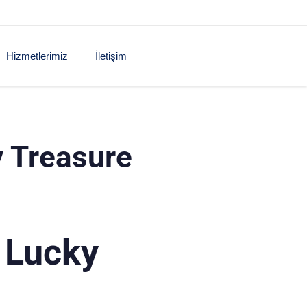
Hizmetlerimiz
İletişim
y Treasure
 Lucky