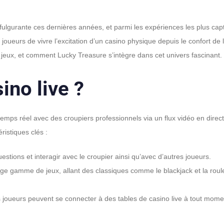
ulgurante ces dernières années, et parmi les expériences les plus capt
ueurs de vivre l’excitation d’un casino physique depuis le confort de l
s jeux, et comment Lucky Treasure s’intègre dans cet univers fascinant.
ino live ?
 temps réel avec des croupiers professionnels via un flux vidéo en dire
ristiques clés :
tions et interagir avec le croupier ainsi qu’avec d’autres joueurs.
arge gamme de jeux, allant des classiques comme le blackjack et la ro
 joueurs peuvent se connecter à des tables de casino live à tout moment