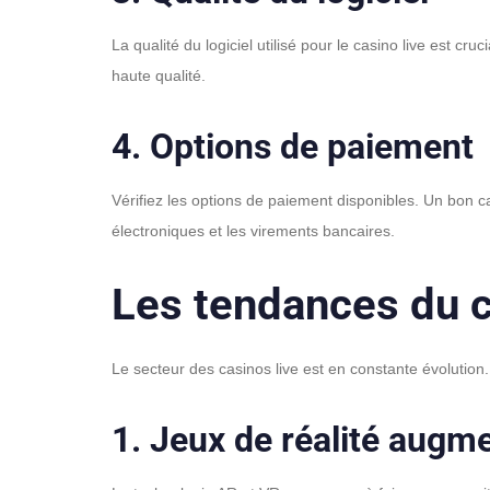
La qualité du logiciel utilisé pour le casino live est c
haute qualité.
4. Options de paiement
Vérifiez les options de paiement disponibles. Un bon cas
électroniques et les virements bancaires.
Les tendances du c
Le secteur des casinos live est en constante évolution.
1. Jeux de réalité augme