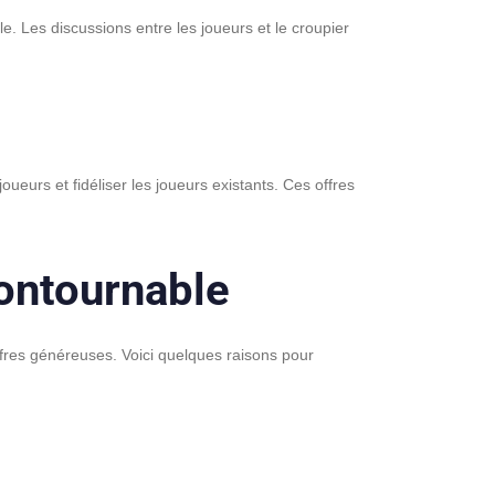
le. Les discussions entre les joueurs et le croupier
ueurs et fidéliser les joueurs existants. Ces offres
contournable
ffres généreuses. Voici quelques raisons pour