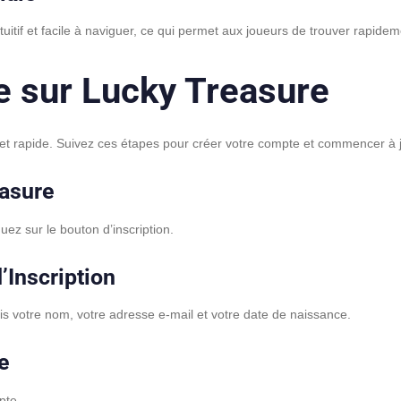
uitif et facile à naviguer, ce qui permet aux joueurs de trouver rapidem
e sur Lucky Treasure
 et rapide. Suivez ces étapes pour créer votre compte et commencer à j
easure
uez sur le bouton d’inscription.
’Inscription
is votre nom, votre adresse e-mail et votre date de naissance.
e
pte.