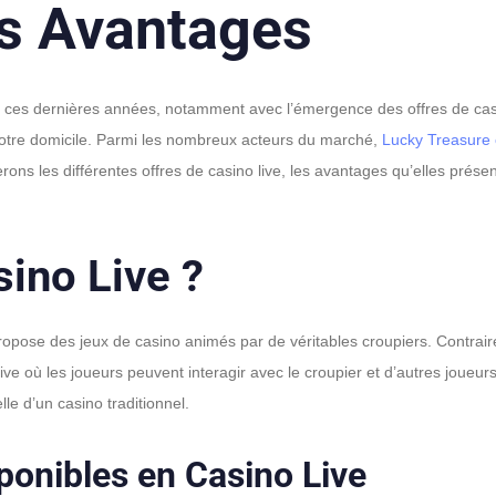
es Avantages
 ces dernières années, notamment avec l’émergence des offres de casi
e votre domicile. Parmi les nombreux acteurs du marché,
Lucky Treasure 
rons les différentes offres de casino live, les avantages qu’elles prése
sino Live ?
 propose des jeux de casino animés par de véritables croupiers. Contra
ctive où les joueurs peuvent interagir avec le croupier et d’autres joueu
e d’un casino traditionnel.
ponibles en Casino Live