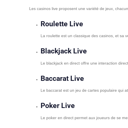
Les casinos live proposent une variété de jeux, chacun
Roulette Live
La roulette est un classique des casinos, et sa 
Blackjack Live
Le blackjack en direct offre une interaction dire
Baccarat Live
Le baccarat est un jeu de cartes populaire qui a
Poker Live
Le poker en direct permet aux joueurs de se mes