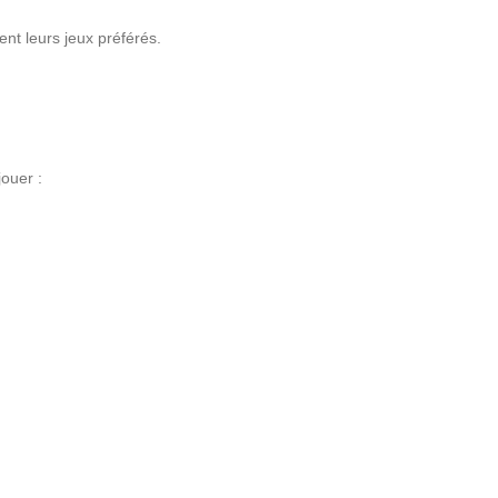
ent leurs jeux préférés.
ouer :