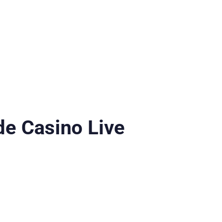
de Casino Live