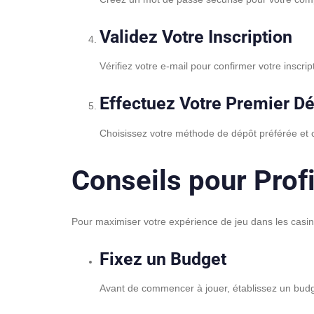
Validez Votre Inscription
Vérifiez votre e-mail pour confirmer votre inscrip
Effectuez Votre Premier D
Choisissez votre méthode de dépôt préférée et 
Conseils pour Prof
Pour maximiser votre expérience de jeu dans les casinos
Fixez un Budget
Avant de commencer à jouer, établissez un budge