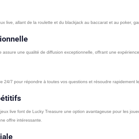
live, allant de la roulette et du blackjack au baccarat et au poker, g
ionnelle
assure une qualité de diffusion exceptionnelle, offrant une expérience d
ble 24/7 pour répondre à toutes vos questions et résoudre rapidement 
titifs
s jeux live font de Lucky Treasure une option avantageuse pour les jou
ne offre intéressante.
iale