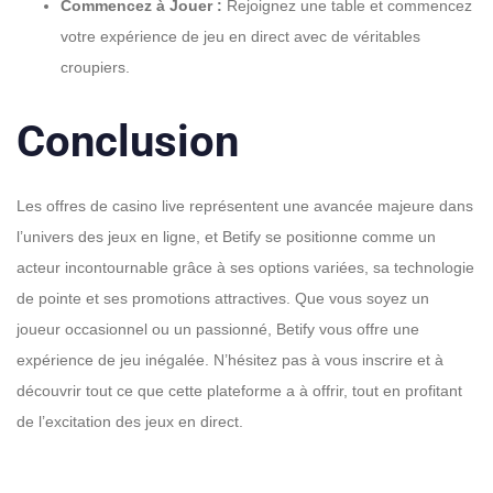
Commencez à Jouer :
Rejoignez une table et commencez
votre expérience de jeu en direct avec de véritables
croupiers.
Conclusion
Les offres de casino live représentent une avancée majeure dans
l’univers des jeux en ligne, et Betify se positionne comme un
acteur incontournable grâce à ses options variées, sa technologie
de pointe et ses promotions attractives. Que vous soyez un
joueur occasionnel ou un passionné, Betify vous offre une
expérience de jeu inégalée. N’hésitez pas à vous inscrire et à
découvrir tout ce que cette plateforme a à offrir, tout en profitant
de l’excitation des jeux en direct.