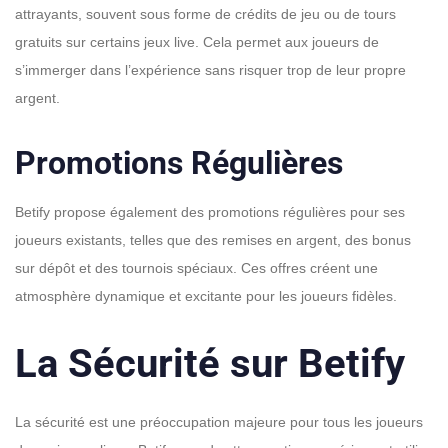
attrayants, souvent sous forme de crédits de jeu ou de tours
gratuits sur certains jeux live. Cela permet aux joueurs de
s’immerger dans l’expérience sans risquer trop de leur propre
argent.
Promotions Régulières
Betify propose également des promotions régulières pour ses
joueurs existants, telles que des remises en argent, des bonus
sur dépôt et des tournois spéciaux. Ces offres créent une
atmosphère dynamique et excitante pour les joueurs fidèles.
La Sécurité sur Betify
La sécurité est une préoccupation majeure pour tous les joueurs