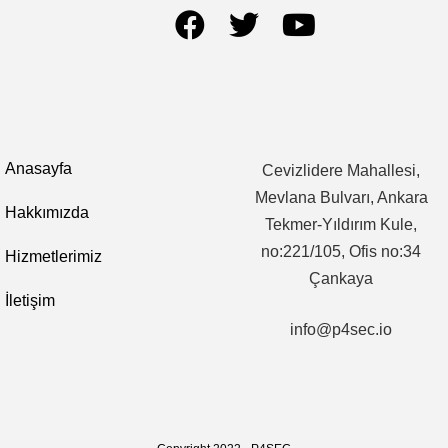
Anasayfa
Cevizlidere Mahallesi,
Mevlana Bulvarı, Ankara
Hakkımızda
Tekmer-Yıldırım Kule,
no:221/105, Ofis no:34
Hizmetlerimiz
Çankaya
İletişim
info@p4sec.io