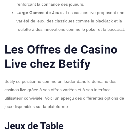
renforçant la confiance des joueurs.
Large Gamme de Jeux :
Les casinos live proposent une
variété de jeux, des classiques comme le blackjack et la
roulette à des innovations comme le poker et le baccarat.
Les Offres de Casino
Live chez Betify
Betify se positionne comme un leader dans le domaine des
casinos live grâce à ses offres variées et à son interface
utilisateur conviviale. Voici un aperçu des différentes options de
jeux disponibles sur la plateforme :
Jeux de Table