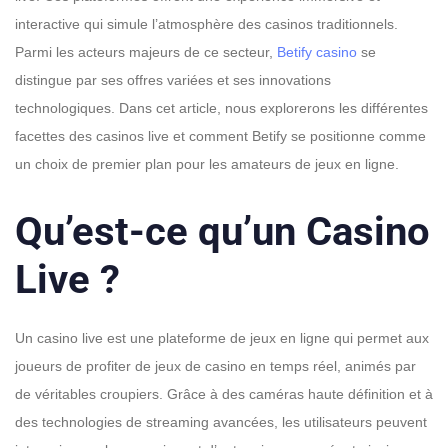
interactive qui simule l’atmosphère des casinos traditionnels.
Parmi les acteurs majeurs de ce secteur,
Betify casino
se
distingue par ses offres variées et ses innovations
technologiques. Dans cet article, nous explorerons les différentes
facettes des casinos live et comment Betify se positionne comme
un choix de premier plan pour les amateurs de jeux en ligne.
Qu’est-ce qu’un Casino
Live ?
Un casino live est une plateforme de jeux en ligne qui permet aux
joueurs de profiter de jeux de casino en temps réel, animés par
de véritables croupiers. Grâce à des caméras haute définition et à
des technologies de streaming avancées, les utilisateurs peuvent