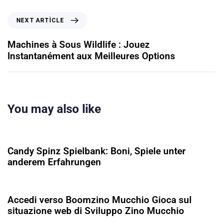
NEXT ARTICLE
Machines à Sous Wildlife : Jouez
Instantanément aux Meilleures Options
You may also like
5 ay ago
Uncategorized
Candy Spinz Spielbank: Boni, Spiele unter
anderem Erfahrungen
5 ay ago
Uncategorized
Accedi verso Boomzino Mucchio Gioca sul
situazione web di Sviluppo Zino Mucchio