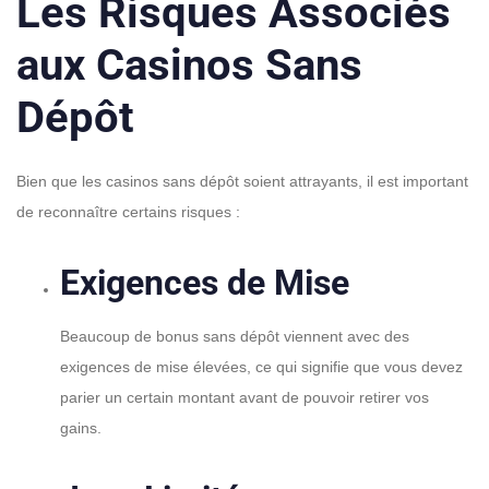
Les Risques Associés
aux Casinos Sans
Dépôt
Bien que les casinos sans dépôt soient attrayants, il est important
de reconnaître certains risques :
Exigences de Mise
Beaucoup de bonus sans dépôt viennent avec des
exigences de mise élevées, ce qui signifie que vous devez
parier un certain montant avant de pouvoir retirer vos
gains.