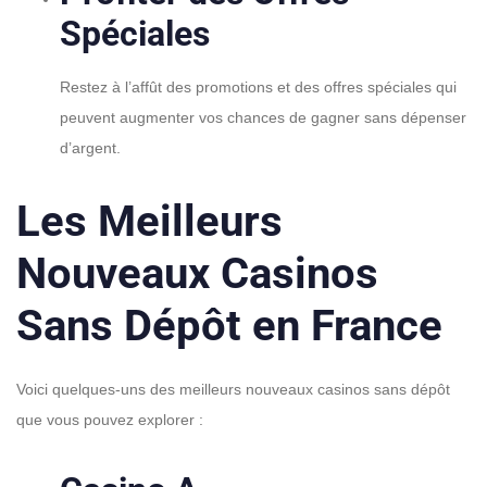
Spéciales
Restez à l’affût des promotions et des offres spéciales qui
peuvent augmenter vos chances de gagner sans dépenser
d’argent.
Les Meilleurs
Nouveaux Casinos
Sans Dépôt en France
Voici quelques-uns des meilleurs nouveaux casinos sans dépôt
que vous pouvez explorer :