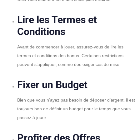
Lire les Termes et
Conditions
Avant de commencer à jouer, assurez-vous de lire les
termes et conditions des bonus. Certaines restrictions
peuvent s’appliquer, comme des exigences de mise.
Fixer un Budget
Bien que vous n’ayez pas besoin de déposer d’argent, il est
toujours bon de définir un budget pour le temps que vous
passez à jouer.
Profiter des Offres