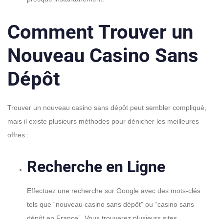
Comment Trouver un
Nouveau Casino Sans
Dépôt
Trouver un nouveau casino sans dépôt peut sembler compliqué,
mais il existe plusieurs méthodes pour dénicher les meilleures
offres :
Recherche en Ligne
Effectuez une recherche sur Google avec des mots-clés
tels que “nouveau casino sans dépôt” ou “casino sans
dépôt en France”. Vous trouverez plusieurs sites