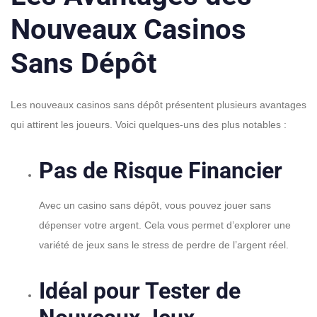
Nouveaux Casinos
Sans Dépôt
Les nouveaux casinos sans dépôt présentent plusieurs avantages
qui attirent les joueurs. Voici quelques-uns des plus notables :
Pas de Risque Financier
Avec un casino sans dépôt, vous pouvez jouer sans
dépenser votre argent. Cela vous permet d’explorer une
variété de jeux sans le stress de perdre de l’argent réel.
Idéal pour Tester de