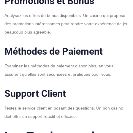
Promotions et Bonus
Analysez les offres de bonus disponibles. Un casino qui propose
des promotions intéressantes peut rendre votre expérience de jeu
beaucoup plus agréable.
Méthodes de Paiement
Examinez les méthodes de paiement disponibles, en vous
assurant qu’elles sont sécurisées et pratiques pour vous.
Support Client
Testez le service client en posant des questions. Un bon casino
doit offrir un support réactif et efficace.