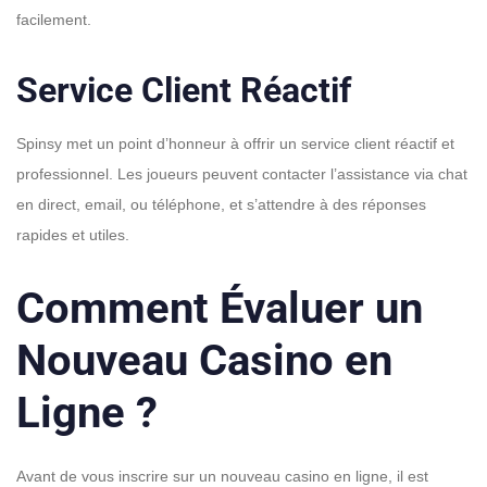
facilement.
Service Client Réactif
Spinsy met un point d’honneur à offrir un service client réactif et
professionnel. Les joueurs peuvent contacter l’assistance via chat
en direct, email, ou téléphone, et s’attendre à des réponses
rapides et utiles.
Comment Évaluer un
Nouveau Casino en
Ligne ?
Avant de vous inscrire sur un nouveau casino en ligne, il est