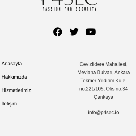
Anasayfa
Cevizlidere Mahallesi,
Mevlana Bulvarı, Ankara
Hakkımızda
Tekmer-Yıldırım Kule,
no:221/105, Ofis no:34
Hizmetlerimiz
Çankaya
İletişim
info@p4sec.io