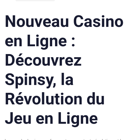
Nouveau Casino
en Ligne :
Découvrez
Spinsy, la
Révolution du
Jeu en Ligne