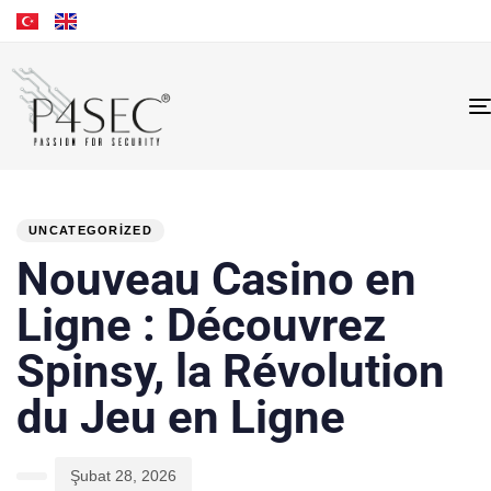
PUBLISHED
Author
Published
IN:
on:
UNCATEGORIZED
Nouveau Casino en
Ligne : Découvrez
Spinsy, la Révolution
du Jeu en Ligne
Şubat 28, 2026