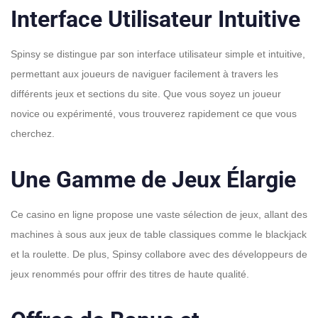
Interface Utilisateur Intuitive
Spinsy se distingue par son interface utilisateur simple et intuitive,
permettant aux joueurs de naviguer facilement à travers les
différents jeux et sections du site. Que vous soyez un joueur
novice ou expérimenté, vous trouverez rapidement ce que vous
cherchez.
Une Gamme de Jeux Élargie
Ce casino en ligne propose une vaste sélection de jeux, allant des
machines à sous aux jeux de table classiques comme le blackjack
et la roulette. De plus, Spinsy collabore avec des développeurs de
jeux renommés pour offrir des titres de haute qualité.