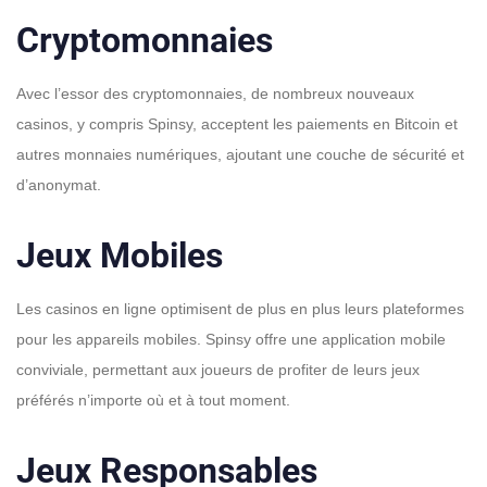
Cryptomonnaies
Avec l’essor des cryptomonnaies, de nombreux nouveaux
casinos, y compris Spinsy, acceptent les paiements en Bitcoin et
autres monnaies numériques, ajoutant une couche de sécurité et
d’anonymat.
Jeux Mobiles
Les casinos en ligne optimisent de plus en plus leurs plateformes
pour les appareils mobiles. Spinsy offre une application mobile
conviviale, permettant aux joueurs de profiter de leurs jeux
préférés n’importe où et à tout moment.
Jeux Responsables