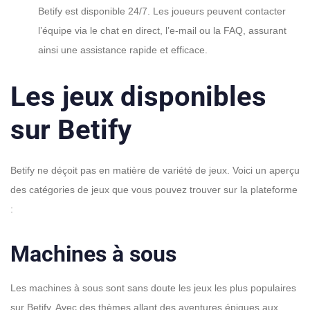
Betify est disponible 24/7. Les joueurs peuvent contacter
l’équipe via le chat en direct, l’e-mail ou la FAQ, assurant
ainsi une assistance rapide et efficace.
Les jeux disponibles
sur Betify
Betify ne déçoit pas en matière de variété de jeux. Voici un aperçu
des catégories de jeux que vous pouvez trouver sur la plateforme
:
Machines à sous
Les machines à sous sont sans doute les jeux les plus populaires
sur Betify. Avec des thèmes allant des aventures épiques aux