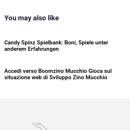
You may also like
5 ay ago
Uncategorized
Candy Spinz Spielbank: Boni, Spiele unter
anderem Erfahrungen
5 ay ago
Uncategorized
Accedi verso Boomzino Mucchio Gioca sul
situazione web di Sviluppo Zino Mucchio