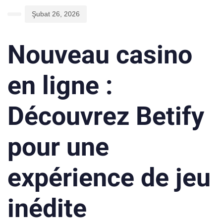
Şubat 26, 2026
Nouveau casino
en ligne :
Découvrez Betify
pour une
expérience de jeu
inédite