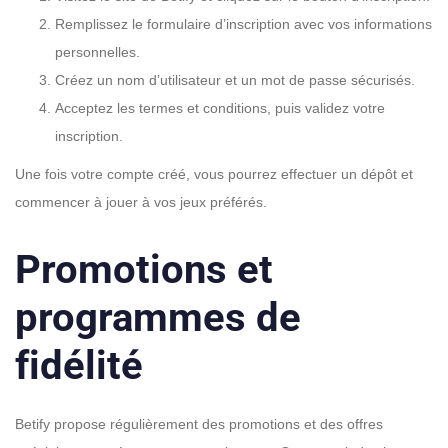
Remplissez le formulaire d’inscription avec vos informations
personnelles.
Créez un nom d’utilisateur et un mot de passe sécurisés.
Acceptez les termes et conditions, puis validez votre
inscription.
Une fois votre compte créé, vous pourrez effectuer un dépôt et
commencer à jouer à vos jeux préférés.
Promotions et
programmes de
fidélité
Betify propose régulièrement des promotions et des offres