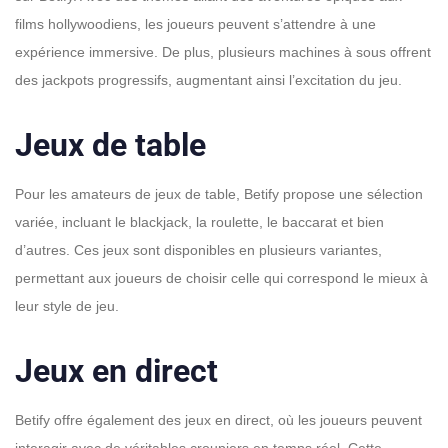
films hollywoodiens, les joueurs peuvent s’attendre à une
expérience immersive. De plus, plusieurs machines à sous offrent
des jackpots progressifs, augmentant ainsi l’excitation du jeu.
Jeux de table
Pour les amateurs de jeux de table, Betify propose une sélection
variée, incluant le blackjack, la roulette, le baccarat et bien
d’autres. Ces jeux sont disponibles en plusieurs variantes,
permettant aux joueurs de choisir celle qui correspond le mieux à
leur style de jeu.
Jeux en direct
Betify offre également des jeux en direct, où les joueurs peuvent
interagir avec de véritables croupiers en temps réel. Cette