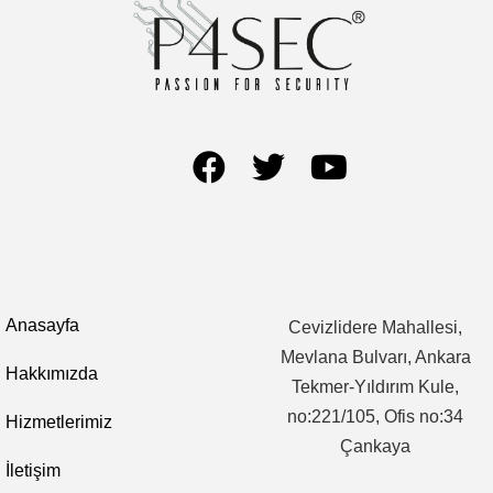
Anasayfa
Cevizlidere Mahallesi,
Mevlana Bulvarı, Ankara
Hakkımızda
Tekmer-Yıldırım Kule,
no:221/105, Ofis no:34
Hizmetlerimiz
Çankaya
İletişim