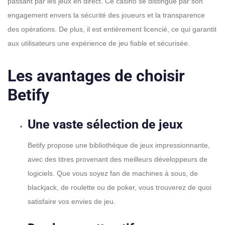
passant par les jeux en direct. Ce casino se distingue par son
engagement envers la sécurité des joueurs et la transparence
des opérations. De plus, il est entièrement licencié, ce qui garantit
aux utilisateurs une expérience de jeu fiable et sécurisée.
Les avantages de choisir
Betify
Une vaste sélection de jeux
Betify propose une bibliothèque de jeux impressionnante,
avec des titres provenant des meilleurs développeurs de
logiciels. Que vous soyez fan de machines à sous, de
blackjack, de roulette ou de poker, vous trouverez de quoi
satisfaire vos envies de jeu.