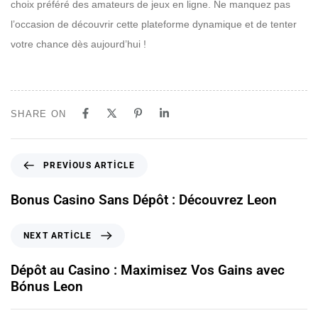
choix préféré des amateurs de jeux en ligne. Ne manquez pas
l’occasion de découvrir cette plateforme dynamique et de tenter
votre chance dès aujourd’hui !
SHARE ON
PREVIOUS ARTICLE
Bonus Casino Sans Dépôt : Découvrez Leon
NEXT ARTICLE
Dépôt au Casino : Maximisez Vos Gains avec
Bónus Leon