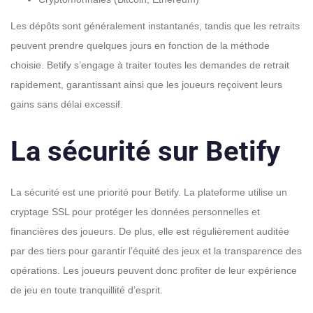
Les dépôts sont généralement instantanés, tandis que les retraits
peuvent prendre quelques jours en fonction de la méthode
choisie. Betify s’engage à traiter toutes les demandes de retrait
rapidement, garantissant ainsi que les joueurs reçoivent leurs
gains sans délai excessif.
La sécurité sur Betify
La sécurité est une priorité pour Betify. La plateforme utilise un
cryptage SSL pour protéger les données personnelles et
financières des joueurs. De plus, elle est régulièrement auditée
par des tiers pour garantir l’équité des jeux et la transparence des
opérations. Les joueurs peuvent donc profiter de leur expérience
de jeu en toute tranquillité d’esprit.