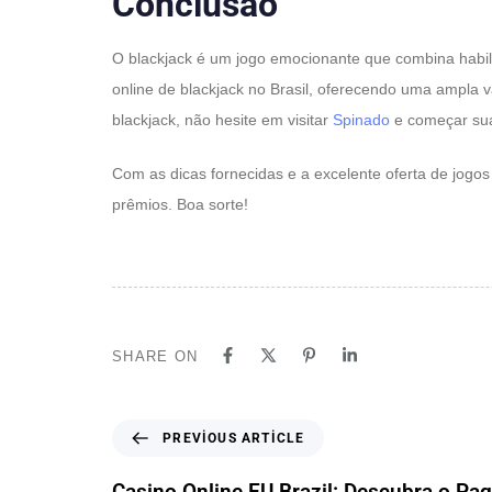
Conclusão
O blackjack é um jogo emocionante que combina habili
online de blackjack no Brasil, oferecendo uma ampla 
blackjack, não hesite em visitar
Spinado
e começar sua
Com as dicas fornecidas e a excelente oferta de jogo
prêmios. Boa sorte!
SHARE ON
PREVIOUS ARTICLE
Casino Online EU Brazil: Descubra o Pag