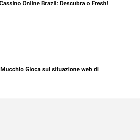
Cassino Online Brazil: Descubra o Fresh!
Mucchio Gioca sul situazione web di