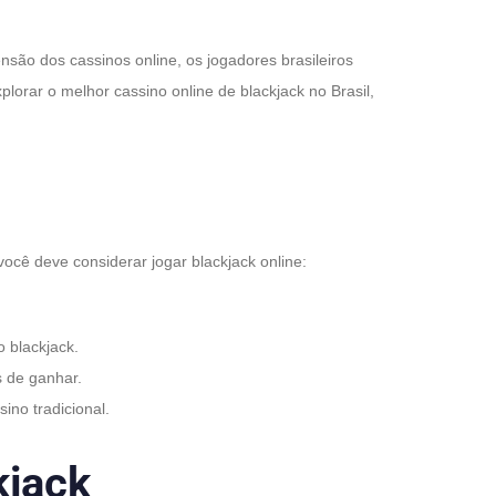
são dos cassinos online, os jogadores brasileiros
lorar o melhor cassino online de blackjack no Brasil,
ocê deve considerar jogar blackjack online:
 blackjack.
 de ganhar.
no tradicional.
kjack