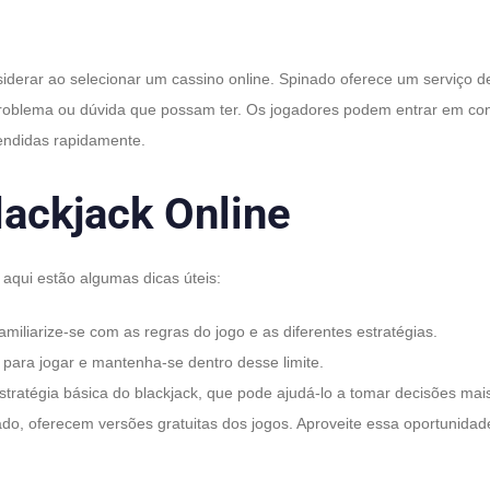
nsiderar ao selecionar um cassino online. Spinado oferece um serviço 
problema ou dúvida que possam ter. Os jogadores podem entrar em cont
endidas rapidamente.
lackjack Online
aqui estão algumas dicas úteis:
miliarize-se com as regras do jogo e as diferentes estratégias.
ara jogar e mantenha-se dentro desse limite.
stratégia básica do blackjack, que pode ajudá-lo a tomar decisões mai
ado, oferecem versões gratuitas dos jogos. Aproveite essa oportunidade