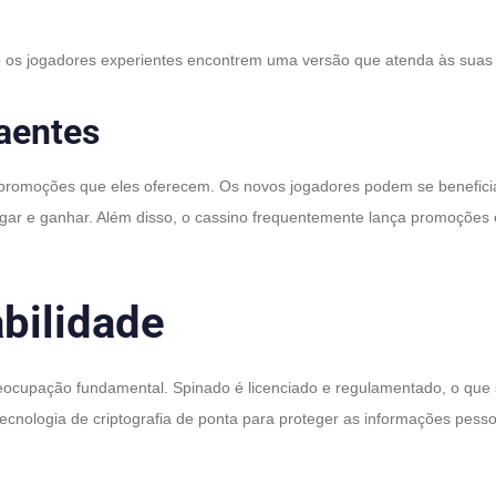
o os jogadores experientes encontrem uma versão que atenda às suas p
aentes
 promoções que eles oferecem. Os novos jogadores podem se benefic
ogar e ganhar. Além disso, o cassino frequentemente lança promoções 
bilidade
eocupação fundamental. Spinado é licenciado e regulamentado, o que s
ecnologia de criptografia de ponta para proteger as informações pesso