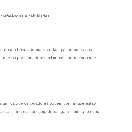
referências e habilidades.
iar de um bônus de boas-vindas que aumenta seu
e ofertas para jogadores existentes, garantindo que
ignifica que os jogadores podem confiar que estão
ais e financeiras dos jogadores, garantindo que seus