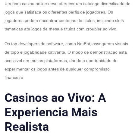
Um bom casino online deve oferecer um catalogo diversificado de
jogos que satisfaca os diferentes perfis de jogadores. Os
jogadores podem encontrar centenas de titulos, incluindo slots
tematicas ate jogos de mesa e titulos com croupier ao vivo.
Os top developers de software, como NetEnt, asseguram visuais
de topo e jogabilidade cativante. O modo de demonstracao esta
acessivel em muitas plataformas, dando a oportunidade de
experimentar os jogos antes de qualquer compromisso
financeiro.
Casinos ao Vivo: A
Experiencia Mais
Realista