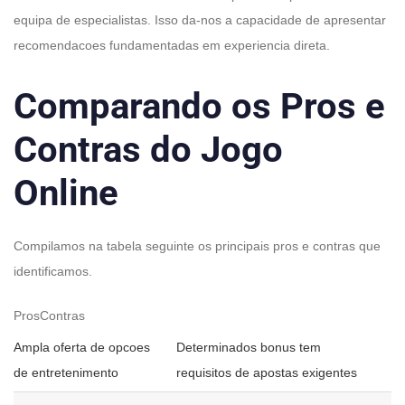
equipa de especialistas. Isso da-nos a capacidade de apresentar
recomendacoes fundamentadas em experiencia direta.
Comparando os Pros e
Contras do Jogo
Online
Compilamos na tabela seguinte os principais pros e contras que
identificamos.
ProsContras
Ampla oferta de opcoes
Determinados bonus tem
de entretenimento
requisitos de apostas exigentes