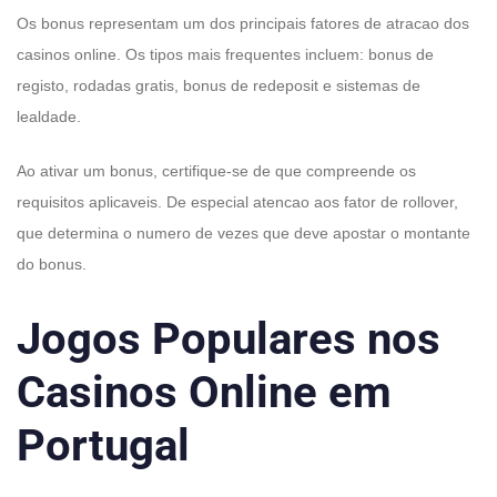
Os bonus representam um dos principais fatores de atracao dos
casinos online. Os tipos mais frequentes incluem: bonus de
registo, rodadas gratis, bonus de redeposit e sistemas de
lealdade.
Ao ativar um bonus, certifique-se de que compreende os
requisitos aplicaveis. De especial atencao aos fator de rollover,
que determina o numero de vezes que deve apostar o montante
do bonus.
Jogos Populares nos
Casinos Online em
Portugal