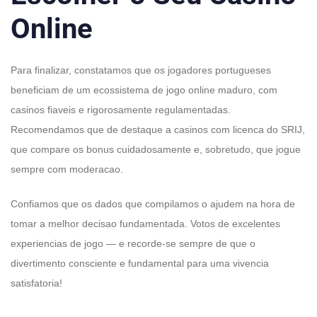
Online
Para finalizar, constatamos que os jogadores portugueses
beneficiam de um ecossistema de jogo online maduro, com
casinos fiaveis e rigorosamente regulamentadas.
Recomendamos que de destaque a casinos com licenca do SRIJ,
que compare os bonus cuidadosamente e, sobretudo, que jogue
sempre com moderacao.
Confiamos que os dados que compilamos o ajudem na hora de
tomar a melhor decisao fundamentada. Votos de excelentes
experiencias de jogo — e recorde-se sempre de que o
divertimento consciente e fundamental para uma vivencia
satisfatoria!