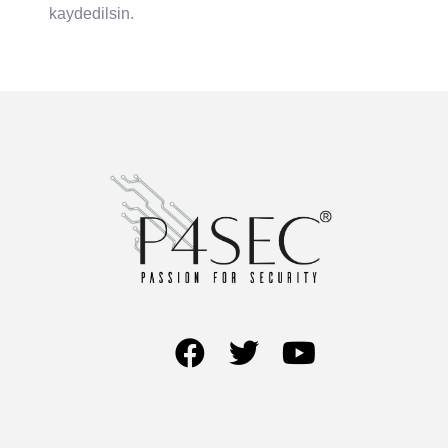
kaydedilsin.