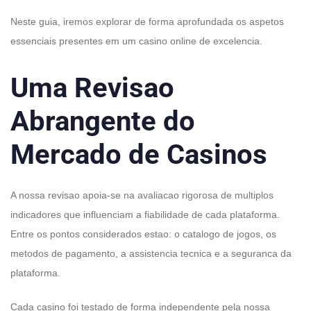
Neste guia, iremos explorar de forma aprofundada os aspetos
essenciais presentes em um casino online de excelencia.
Uma Revisao
Abrangente do
Mercado de Casinos
A nossa revisao apoia-se na avaliacao rigorosa de multiplos
indicadores que influenciam a fiabilidade de cada plataforma.
Entre os pontos considerados estao: o catalogo de jogos, os
metodos de pagamento, a assistencia tecnica e a seguranca da
plataforma.
Cada casino foi testado de forma independente pela nossa