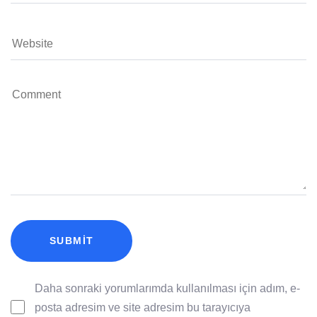
Daha sonraki yorumlarımda kullanılması için adım, e-
posta adresim ve site adresim bu tarayıcıya